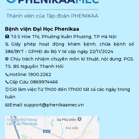
Bệnh viện Đại Học Phenikaa
🏥 
Tổ 5 Hòe Thị, Phường Xuân Phương, TP Hà Nội
📃Giấy phép hoạt động khám bệnh, chữa bệnh số 
386/BYT - GPHĐ do Bộ Y tế cấp ngày 22/11/2024
®️ Chịu trách nhiệm chuyên môn kĩ thuật, nội dung: PGS. 
TS. BS Nguyễn Thanh Hồi
📞Hotline: 
1900.2262
📞Cấp Cứu: 
0869974466
⏰Giờ làm việc:Từ 7h00 đến 17h00 tất cả các ngày trong 
tuần
📧Email: 
support@phenikaamec.vn