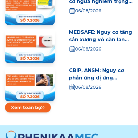
cơ ngứa nghiêm trọng
khi ngừng thuốc kháng
06/08/2026
Histamin đường uống
(Cetrizine,
Levocetirizine) sau đợt
MEDSAFE: Nguy cơ tăng
điều trị kéo dài
sản xương vô căn lan
tỏa khi sử dụng
06/08/2026
Retinoid dạng uống
CBIP, ANSM: Nguy cơ
phản ứng dị ứng
nghiêm trọng khi sử
06/08/2026
dụng Clorhexidin
Xem toàn bộ