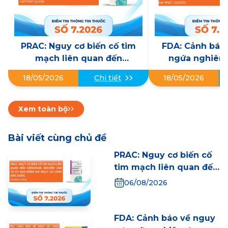
PRAC: Nguy cơ biến cố tim
FDA: Cảnh báo
mạch liên quan đến
ngứa nghiêm 
CEFAZOLIN: Khuyến cáo từ
ngừng thuốc kh
18/05/2026
Chi tiết
18/05/2026
Ủy ban đánh giá nguy cơ
đường uống (
cảnh giác Dược
Levocetirizine) s
trị kéo
Xem toàn bộ
Bài viết cùng chủ đề
PRAC: Nguy cơ biến cố
tim mạch liên quan đến
CEFAZOLIN: Khuyến cáo
06/08/2026
từ Ủy ban đánh giá
nguy cơ cảnh giác Dược
FDA: Cảnh báo về nguy