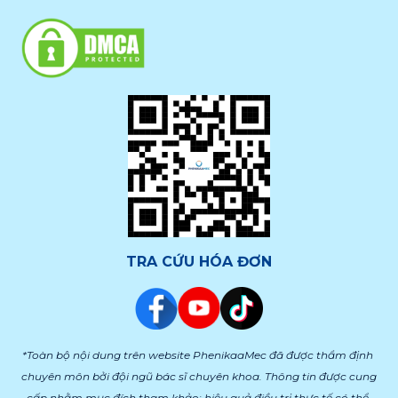
TRA CỨU HÓA ĐƠN
*Toàn bộ nội dung trên website PhenikaaMec đã được thẩm định 
chuyên môn bởi đội ngũ bác sĩ chuyên khoa. Thông tin được cung 
cấp nhằm mục đích tham khảo; hiệu quả điều trị thực tế có thể 