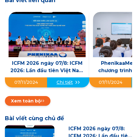
Bài viết liên quan
ICFM 2026 ngày 07/8: ICFM
PhenikaaMec 
2026: Lần đầu tiên Việt Nam
chương trình đ
tổ chức Diễn đàn Chiến lược
thực tập cho si
07/11/2024
Chi tiết
07/11/2024
Quốc gia, mở lối phát triển Y
dưỡng Trường
học bào thai trong kỷ
Pheni
nguyên mới
Xem toàn bộ
Bài viết cùng chủ đề
ICFM 2026 ngày 07/8:
ICFM 2026: Lần đầu tiên