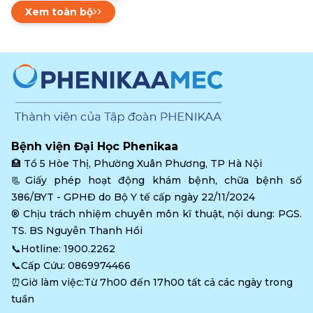
học theo tiêu chuẩn
Xem toàn bộ
CAP (CAP – BAP) tại
Trung tâm Tế bào gốc
và Ngân hàng mô
Bệnh viện Đại Học Phenikaa
🏥 
Tổ 5 Hòe Thị, Phường Xuân Phương, TP Hà Nội
📃Giấy phép hoạt động khám bệnh, chữa bệnh số 
386/BYT - GPHĐ do Bộ Y tế cấp ngày 22/11/2024
®️ Chịu trách nhiệm chuyên môn kĩ thuật, nội dung: PGS. 
TS. BS Nguyễn Thanh Hồi
📞Hotline: 
1900.2262
📞Cấp Cứu: 
0869974466
⏰Giờ làm việc:Từ 7h00 đến 17h00 tất cả các ngày trong 
tuần