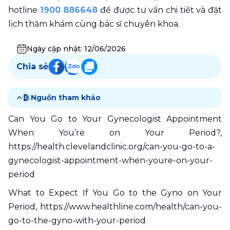
hotline 
1900 886648
 để được tư vấn chi tiết và đặt 
lịch thăm khám cùng bác sĩ chuyên khoa. 
Ngày cập nhật:
12/06/2026
Chia sẻ
Nguồn tham khảo
Can You Go to Your Gynecologist Appointment 
When You’re on Your Period?, 
https://health.clevelandclinic.org/can-you-go-to-a-
gynecologist-appointment-when-youre-on-your-
period
What to Expect If You Go to the Gyno on Your 
Period, https://www.healthline.com/health/can-you-
go-to-the-gyno-with-your-period