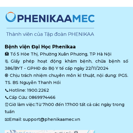
Bệnh viện Đại Học Phenikaa
🏥 
Tổ 5 Hòe Thị, Phường Xuân Phương, TP Hà Nội
📃Giấy phép hoạt động khám bệnh, chữa bệnh số 
386/BYT - GPHĐ do Bộ Y tế cấp ngày 22/11/2024
®️ Chịu trách nhiệm chuyên môn kĩ thuật, nội dung: PGS. 
TS. BS Nguyễn Thanh Hồi
📞Hotline: 
1900.2262
📞Cấp Cứu: 
0869974466
⏰Giờ làm việc:Từ 7h00 đến 17h00 tất cả các ngày trong 
tuần
📧Email: 
support@phenikaamec.vn