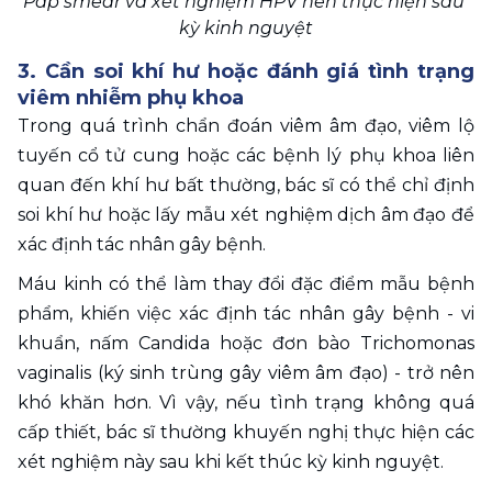
Pap smear và xét nghiệm HPV nên thực hiện sau 
kỳ kinh nguyệt
3. Cần soi khí hư hoặc đánh giá tình trạng 
viêm nhiễm phụ khoa
Trong quá trình chẩn đoán viêm âm đạo, viêm lộ 
tuyến cổ tử cung hoặc các bệnh lý phụ khoa liên 
quan đến khí hư bất thường, bác sĩ có thể chỉ định 
soi khí hư hoặc lấy mẫu xét nghiệm dịch âm đạo để 
xác định tác nhân gây bệnh. 
Máu kinh có thể làm thay đổi đặc điểm mẫu bệnh 
phẩm, khiến việc xác định tác nhân gây bệnh - vi 
khuẩn, nấm Candida hoặc đơn bào Trichomonas 
vaginalis (ký sinh trùng gây viêm âm đạo) - trở nên 
khó khăn hơn. Vì vậy, nếu tình trạng không quá 
cấp thiết, bác sĩ thường khuyến nghị thực hiện các 
xét nghiệm này sau khi kết thúc kỳ kinh nguyệt. 