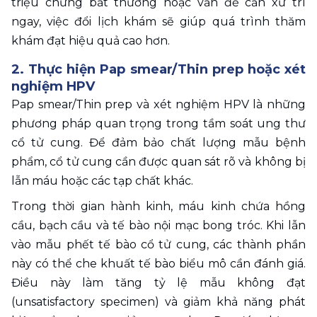
triệu chứng bất thường hoặc vấn đề cần xử trí 
ngay, việc đổi lịch khám sẽ giúp quá trình thăm 
khám đạt hiệu quả cao hơn. 
2. Thực hiện Pap smear/Thin prep hoặc xét 
nghiệm HPV
Pap smear/Thin prep và xét nghiệm HPV là những 
phương pháp quan trọng trong tầm soát ung thư 
cổ tử cung. Để đảm bảo chất lượng mẫu bệnh 
phẩm, cổ tử cung cần được quan sát rõ và không bị 
lẫn máu hoặc các tạp chất khác. 
Trong thời gian hành kinh, máu kinh chứa hồng 
cầu, bạch cầu và tế bào nội mạc bong tróc. Khi lẫn 
vào mẫu phết tế bào cổ tử cung, các thành phần 
này có thể che khuất tế bào biểu mô cần đánh giá. 
Điều này làm tăng tỷ lệ mẫu không đạt 
(unsatisfactory specimen) và giảm khả năng phát 