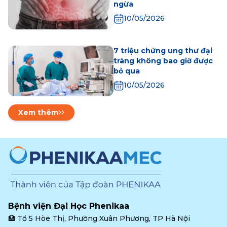
ngừa
10/05/2026
7 triệu chứng ung thư đại
tràng không bao giờ được
bỏ qua
10/05/2026
Xem thêm
Bệnh viện Đại Học Phenikaa
🏥 
Tổ 5 Hòe Thị, Phường Xuân Phương, TP Hà Nội