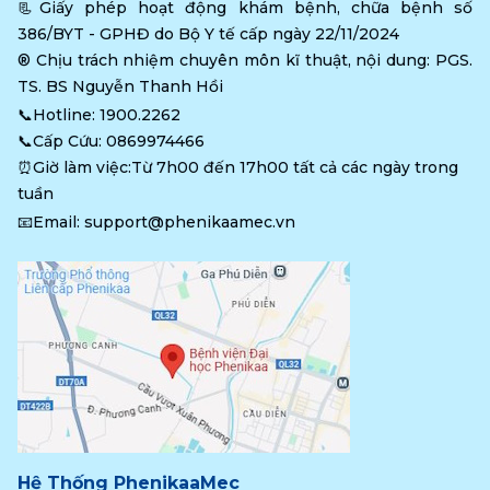
📃Giấy phép hoạt động khám bệnh, chữa bệnh số 
386/BYT - GPHĐ do Bộ Y tế cấp ngày 22/11/2024
®️ Chịu trách nhiệm chuyên môn kĩ thuật, nội dung: PGS. 
TS. BS Nguyễn Thanh Hồi
📞Hotline: 
1900.2262
📞Cấp Cứu: 
0869974466
⏰Giờ làm việc:Từ 7h00 đến 17h00 tất cả các ngày trong 
tuần
📧Email: 
support@phenikaamec.vn
Hệ Thống PhenikaaMec