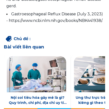
gerd. 
Gastroesophageal Reflux Disease (July 3, 2023) 
- https://www.ncbi.nlm.nih.gov/books/NBK441938/. 
Chủ đề
:
Bài viết liên quan
Nội soi tiêu hóa gây mê là gì?
Ung thư trực tràn
Quy trình, chi phí, địa chỉ uy tín
kiêng gì theo từ
tại Hà Nội
điều tr