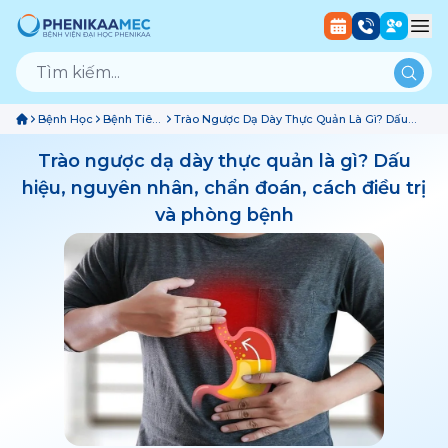
Bệnh Học
Bệnh Tiêu
Trào Ngược Dạ Dày Thực Quản Là Gì? Dấu
Hóa - Gan
Hiệu, Nguyên Nhân, Chẩn Đoán, Cách Điều
Mật
Trị Và Phòng Bệnh
Trào ngược dạ dày thực quản là gì? Dấu
hiệu, nguyên nhân, chẩn đoán, cách điều trị
và phòng bệnh