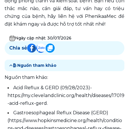
động phòng tránh và kiểm soát bệnh. Bạn nếu còn 
thắc mắc nào, cần giải đáp, tư vấn hay có triệu 
chứng của bệnh, hãy liên hệ với PhenikaaMec để 
đặt khám ngay và được hỗ trợ tốt nhất nhé!
Ngày cập nhật:
30/07/2026
Chia sẻ
Nguồn tham khảo
Nguồn tham khảo: 
Acid Reflux & GERD (09/28/2023)- 
https://my.clevelandclinic.org/health/diseases/17019
-acid-reflux-gerd. 
Gastroesophageal Reflux Disease (GERD) 
(https://www.hopkinsmedicine.org/health/conditio
ns-and-diseases/gastroesophageal-reflux-disease-