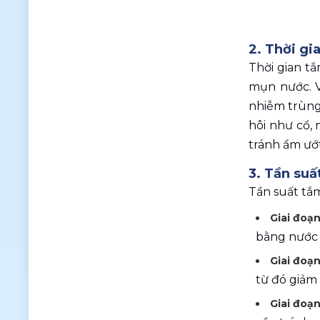
2. Thời gi
Thời gian t
mụn nước. V
nhiễm trùng.
hôi như cổ,
tránh ẩm ướt
3. Tần suấ
Tần suất tắm
Giai đoạn
bằng nước 
Giai đoạ
từ đó giảm
Giai đoạn