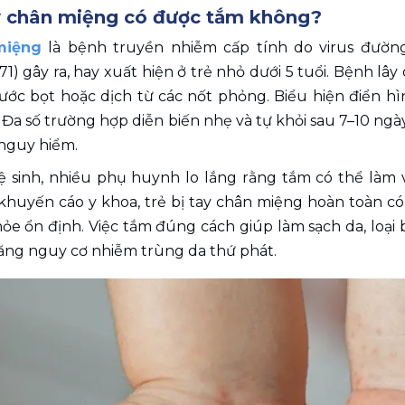
ay chân miệng có được tắm không?
miệng
 là bệnh truyền nhiễm cấp tính do virus đường
71) gây ra, hay xuất hiện ở trẻ nhỏ dưới 5 tuổi. Bệnh lây
ước bọt hoặc dịch từ các nốt phỏng. Biểu hiện điển hìn
Đa số trường hợp diễn biến nhẹ và tự khỏi sau 7–10 ngày, 
nguy hiểm.
ệ sinh, nhiều phụ huynh lo lắng rằng tắm có thể làm
 khuyến cáo y khoa, trẻ bị tay chân miệng hoàn toàn c
ỏe ổn định. Việc tắm đúng cách giúp làm sạch da, loại b
tăng nguy cơ nhiễm trùng da thứ phát.