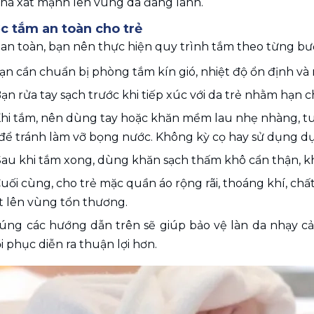
chà xát mạnh lên vùng da đang lành.
c tắm an toàn cho trẻ
an toàn, bạn nên thực hiện quy trình tắm theo từng b
ạn cần chuẩn bị phòng tắm kín gió, nhiệt độ ổn định v
ạn rửa tay sạch trước khi tiếp xúc với da trẻ nhằm hạn c
hi tắm, nên dùng tay hoặc khăn mềm lau nhẹ nhàng, tu
ể tránh làm vỡ bọng nước. Không kỳ cọ hay sử dụng d
Sau khi tắm xong, dùng khăn sạch thấm khô cẩn thận, 
Cuối cùng, cho trẻ mặc quần áo rộng rãi, thoáng khí, chất
t lên vùng tổn thương.
úng các hướng dẫn trên sẽ giúp bảo vệ làn da nhạy cảm
i phục diễn ra thuận lợi hơn.