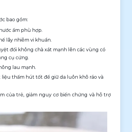
ước bao gồm:
à nước ấm phù hợp.
hế lây nhiễm vi khuẩn.
yệt đối không chà xát mạnh lên các vùng có 
ụng cụ cứng.
không lau mạnh.
 liệu thấm hút tốt để giữ da luôn khô ráo và 
 của trẻ, giảm nguy cơ biến chứng và hỗ trợ 