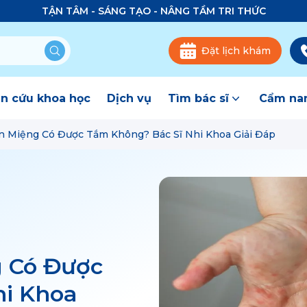
TẬN TÂM - SÁNG TẠO - NÂNG TẦM TRI THỨC
Đặt lịch khám
n cứu khoa học
Dịch vụ
Tìm bác sĩ
Cẩm nan
ân Miệng Có Được Tắm Không? Bác Sĩ Nhi Khoa Giải Đáp
g Có Được
hi Khoa