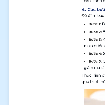
cần tránh 
4. Các bướ
Để đảm bảo 
B
Bước 1: 
B
Bước 2: 
K
Bước 3: 
mụn nước đ
Bước 4: 
 
Bước 5:
giảm ma sá
Thực hiện đ
quá trình hồ