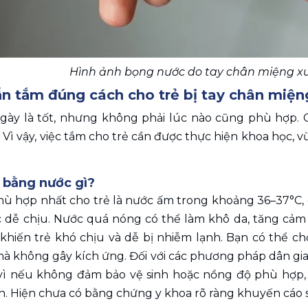
Hình ảnh bọng nước do tay chân miệng xuấ
n tắm đúng cách cho trẻ bị tay chân miện
ày là tốt, nhưng không phải lúc nào cũng phù hợp. 
 Vì vậy, việc tắm cho trẻ cần được thực hiện khoa học, v
 bằng nước gì?
 hợp nhất cho trẻ là nước ấm trong khoảng 36–37°C, gầ
 dễ chịu. Nước quá nóng có thể làm khô da, tăng cảm g
 khiến trẻ khó chịu và dễ bị nhiễm lạnh. Bạn có thể c
à không gây kích ứng. Đối với các phương pháp dân gian 
vì nếu không đảm bảo vệ sinh hoặc nồng độ phù hợp, 
. Hiện chưa có bằng chứng y khoa rõ ràng khuyến cáo sử