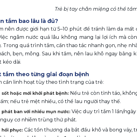
Trẻ bị tay chân miệng có thể t
an tắm bao lâu là đủ?
ắm nên được giới hạn từ 5–10 phút để tránh làm da mất 
iệc ngâm nước quá lâu không mang lại lợi ích mà còn
 Trong quá trình tắm, cần thao tác nhanh gọn, nhẹ nhà
 nách, bẹn, mông. Sau khi tắm, nên lau khô ngay bằng 
 kéo dài.
t tắm theo từng giai đoạn bệnh
 cần linh hoạt tùy theo tình trạng của trẻ:
Nếu trẻ còn tỉnh táo, khôn
 sốt hoặc mới khởi phát bệnh: 
ấm; nếu trẻ mệt nhiều, có thể lau người thay thế.
 Việc duy trì tắm 1 lần/ngày
n phát ban với nhiều mụn nước:
 nguy cơ nhiễm trùng thứ phát.
Các tổn thương da bắt đầu khô và bong vảy, tr
 hồi phục: 