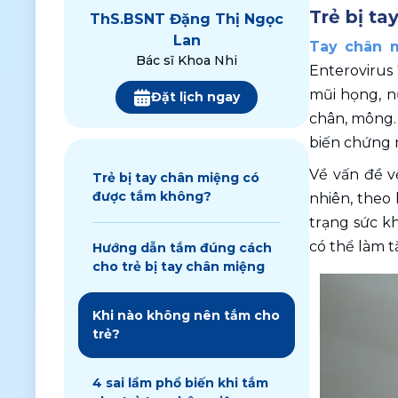
Trẻ bị t
ThS.
BSNT Đặng Thị Ngọc
Lan
Tay chân 
Bác sĩ Khoa Nhi
Enterovirus 
mũi họng, n
Đặt lịch ngay
chân, mông. 
biến chứng 
Về vấn đề v
Trẻ bị tay chân miệng có
được tắm không?
nhiên, theo
trạng sức kh
có thể làm 
Hướng dẫn tắm đúng cách
cho trẻ bị tay chân miệng
Khi nào không nên tắm cho
trẻ?
4 sai lầm phổ biến khi tắm