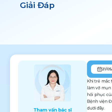
Giải Đáp
21/05
Khi trẻ mắc
làm vỡ mụn n
hồi phục của
Bệnh viện Đạ
dưới đây.
Tham vấn bác sĩ