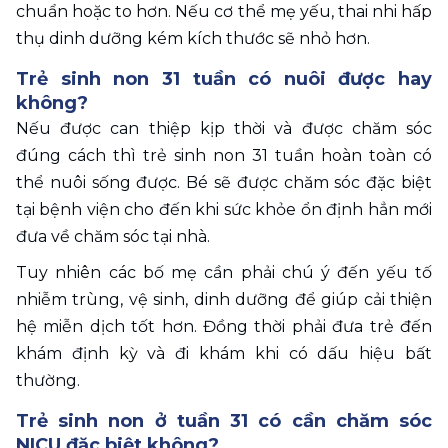
chuẩn hoặc to hơn. Nếu cơ thể mẹ yếu, thai nhi hấp 
thụ dinh dưỡng kém kích thước sẽ nhỏ hơn.
Trẻ sinh non 31 tuần có nuôi được hay 
không?
Nếu được can thiệp kịp thời và được chăm sóc 
đúng cách thì trẻ sinh non 31 tuần hoàn toàn có 
thể nuôi sống được. Bé sẽ được chăm sóc đặc biệt 
tại bệnh viện cho đến khi sức khỏe ổn định hẳn mới 
đưa về chăm sóc tại nhà. 
Tuy nhiên các bố mẹ cần phải chú ý đến yếu tố 
nhiễm trùng, vệ sinh, dinh dưỡng để giúp cải thiện 
hệ miễn dịch tốt hơn. Đồng thời phải đưa trẻ đến 
khám định kỳ và đi khám khi có dấu hiệu bất 
thường.
Trẻ sinh non ở tuần 31 có cần chăm sóc 
NICU đặc biệt không?