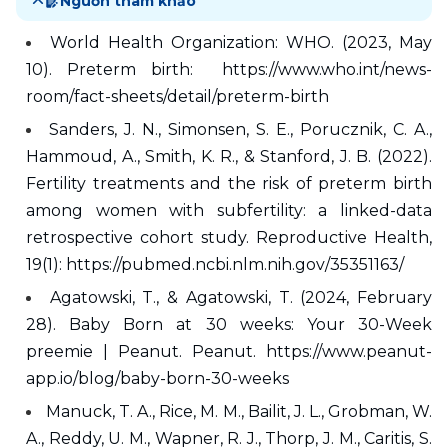
Nguồn tham khảo
World Health Organization: WHO. (2023, May 
10). Preterm birth:  https://www.who.int/news-
room/fact-sheets/detail/preterm-birth 
Sanders, J. N., Simonsen, S. E., Porucznik, C. A., 
Hammoud, A., Smith, K. R., & Stanford, J. B. (2022). 
Fertility treatments and the risk of preterm birth 
among women with subfertility: a linked-data 
retrospective cohort study. Reproductive Health, 
19(1): https://pubmed.ncbi.nlm.nih.gov/35351163/ 
Agatowski, T., & Agatowski, T. (2024, February 
28). Baby Born at 30 weeks: Your 30-Week 
preemie | Peanut. Peanut. https://www.peanut-
app.io/blog/baby-born-30-weeks 
Manuck, T. A., Rice, M. M., Bailit, J. L., Grobman, W. 
A., Reddy, U. M., Wapner, R. J., Thorp, J. M., Caritis, S. 