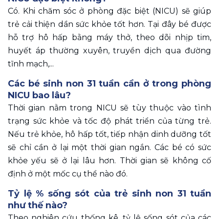
Có. Khi chăm sóc ở phòng đặc biệt (NICU) sẽ giúp 
trẻ cải thiện dần sức khỏe tốt hơn. Tại đây bé được 
hỗ trợ hô hấp bằng máy thở, theo dõi nhịp tim, 
huyết áp thường xuyên, truyền dịch qua đường 
tĩnh mạch,...
Các bé sinh non 31 tuần cần ở trong phòng 
NICU bao lâu?
Thời gian nằm trong NICU sẽ tùy thuộc vào tình 
trạng sức khỏe và tốc độ phát triển của từng trẻ. 
Nếu trẻ khỏe, hô hấp tốt, tiếp nhận dinh dưỡng tốt 
sẽ chỉ cần ở lại một thời gian ngắn. Các bé có sức 
khỏe yếu sẽ ở lại lâu hơn. Thời gian sẽ không cố 
định ở một mốc cụ thể nào đó.
Tỷ lệ % sống sót của trẻ sinh non 31 tuần 
như thế nào?
Theo nghiên cứu thống kê, tỷ lệ sống sót của các 