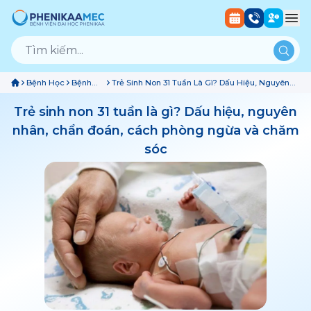
Bệnh Học
Bệnh
Trẻ Sinh Non 31 Tuần Là Gì? Dấu Hiệu, Nguyên
Nhi Sơ
Nhân, Chẩn Đoán, Cách Phòng Ngừa Và Chăm
Sinh
Sóc
Trẻ sinh non 31 tuần là gì? Dấu hiệu, nguyên
nhân, chẩn đoán, cách phòng ngừa và chăm
sóc