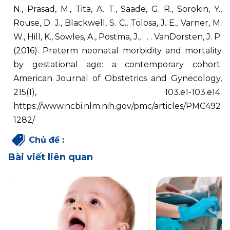
N., Prasad, M., Tita, A. T., Saade, G. R., Sorokin, Y., 
Rouse, D. J., Blackwell, S. C., Tolosa, J. E., Varner, M. 
W., Hill, K., Sowles, A., Postma, J., . . . VanDorsten, J. P. 
(2016). Preterm neonatal morbidity and mortality 
by gestational age: a contemporary cohort. 
American Journal of Obstetrics and Gynecology, 
215(1), 103.e1-103.e14. 
https://www.ncbi.nlm.nih.gov/pmc/articles/PMC492
1282/
Chủ đề
:
Bài viết liên quan