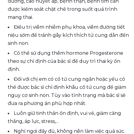
đường, cao huyết áp, bệnh thận, bệnh tim cần 
được kiểm soát chặt chẽ trong suốt quá trình 
mang thai.
Điều trị viêm nhiễm phụ khoa, viêm đường tiết 
niệu sớm để tránh gây kích thích tử cung dẫn đến 
sinh non.
Có thể sử dụng thêm hormone Progesterone 
theo sự chỉ định của bác sĩ để duy trì thai kỳ ổn 
định.
Đối với chị em có cổ tử cung ngắn hoặc yếu có 
thể được bác sĩ chỉ định khâu cổ tử cung để giảm 
nguy cơ sinh non. Tùy vào tình trạng mà bác sĩ sẽ 
đưa ra phương án phù hợp nhất.
Luôn giữ tinh thần ổn định, vui vẻ, giảm căng 
thẳng, áp lực, stress,...
Nghỉ ngơi đầy đủ, không nên làm việc quá sức.