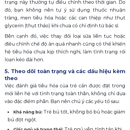
trạng này thường tự điều chỉnh theo thời gian. Do 
đó, bạn không nên tự ý sử dụng thuốc nhuận 
tràng, men tiêu hóa hoặc các can thiệp như thụt 
glycerin (thụt tháo) khi chưa có chỉ định từ bác sĩ.
Bên cạnh đó, việc thay đổi loại sữa liên tục hoặc 
điều chỉnh chế độ ăn quá nhanh cũng có thể khiến 
hệ tiêu hóa chưa kịp thích nghi, làm tình trạng rối 
loạn kéo dài hơn.
5. Theo dõi toàn trạng và các dấu hiệu kèm 
theo
Việc đánh giá tiêu hóa của trẻ cần được đặt trong 
mối liên hệ với tình trạng toàn thân, không chỉ dựa 
vào đặc điểm phân. Bạn nên chú ý các yếu tố sau:
 Trẻ bú tốt, không bỏ bú hoặc giảm 
Khả năng bú:
bú đột ngột.
Trẻ ngủ yên, tỉnh táo khi 
Giấc ngủ và trạng thái: 