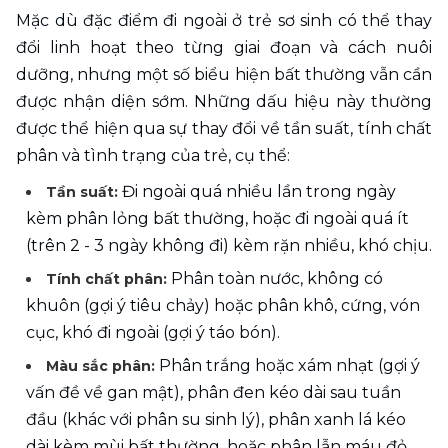
Mặc dù đặc điểm đi ngoài ở trẻ sơ sinh có thể thay 
đổi linh hoạt theo từng giai đoạn và cách nuôi 
dưỡng, nhưng một số biểu hiện bất thường vẫn cần 
được nhận diện sớm. Những dấu hiệu này thường 
được thể hiện qua sự thay đổi về tần suất, tính chất 
phân và tình trạng của trẻ, cụ thể:
 Đi ngoài quá nhiều lần trong ngày 
Tần suất:
kèm phân lỏng bất thường, hoặc đi ngoài quá ít 
(trên 2 - 3 ngày không đi) kèm rặn nhiều, khó chịu.
Phân toàn nước, không có 
Tính chất phân: 
khuôn (gợi ý tiêu chảy) hoặc phân khô, cứng, vón 
cục, khó đi ngoài (gợi ý táo bón).
 Phân trắng hoặc xám nhạt (gợi ý 
Màu sắc phân:
vấn đề về gan mật), phân đen kéo dài sau tuần 
đầu (khác với phân su sinh lý), phân xanh lá kéo 
dài kèm mùi bất thường, hoặc phân lẫn máu đỏ 