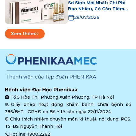
Sơ Sinh Mới Nhất: Chi Phí
Bao Nhiêu, Có Cần Tiêm
Không?
29/07/2026
Xem thêm
Bệnh viện Đại Học Phenikaa
🏥 
Tổ 5 Hòe Thị, Phường Xuân Phương, TP Hà Nội
📃Giấy phép hoạt động khám bệnh, chữa bệnh số 
386/BYT - GPHĐ do Bộ Y tế cấp ngày 22/11/2024
®️ Chịu trách nhiệm chuyên môn kĩ thuật, nội dung: PGS. 
TS. BS Nguyễn Thanh Hồi
📞Hotline: 
1900.2262