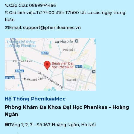
📞Cấp Cứu: 
0869974466
⏰Giờ làm việc:Từ 7h00 đến 17h00 tất cả các ngày trong 
tuần
📧Email: 
support@phenikaamec.vn
Hệ Thống PhenikaaMec
Phòng Khám Đa Khoa Đại Học Phenikaa - Hoàng 
Ngân
🏥Tầng 1, 2, 3 - Số 167 Hoàng Ngân, Hà Nội