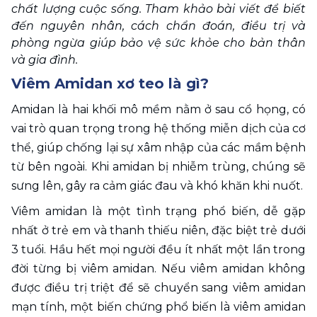
chất lượng cuộc sống. Tham khảo bài viết để biết 
đến nguyên nhân, cách chẩn đoán, điều trị và 
phòng ngừa giúp bảo vệ sức khỏe cho bản thân 
và gia đình.
Viêm Amidan xơ teo là gì? 
Amidan là hai khối mô mềm nằm ở sau cổ họng, có 
vai trò quan trọng trong hệ thống miễn dịch của cơ 
thể, giúp chống lại sự xâm nhập của các mầm bệnh 
từ bên ngoài. Khi amidan bị nhiễm trùng, chúng sẽ 
sưng lên, gây ra cảm giác đau và khó khăn khi nuốt. 
Viêm amidan là một tình trạng phổ biến, dễ gặp 
nhất ở trẻ em và thanh thiếu niên, đặc biệt trẻ dưới 
3 tuổi. Hầu hết mọi người đều ít nhất một lần trong 
đời từng bị viêm amidan. Nếu viêm amidan không 
được điều trị triệt để sẽ chuyển sang viêm amidan 
mạn tính, một biến chứng phổ biến là viêm amidan 