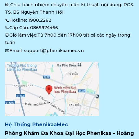
®️ Chịu trách nhiệm chuyên môn kĩ thuật, nội dung: PGS. 
TS. BS Nguyễn Thanh Hồi
📞Hotline: 
1900.2262
📞Cấp Cứu: 
0869974466
⏰Giờ làm việc:Từ 7h00 đến 17h00 tất cả các ngày trong 
tuần
📧Email: 
support@phenikaamec.vn
Hệ Thống PhenikaaMec
Phòng Khám Đa Khoa Đại Học Phenikaa - Hoàng 