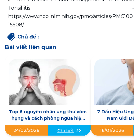
Tonsillitis - 
https://www.ncbi.nlm.nih.gov/pmc/articles/PMC100
15508/. 
Chủ đề
:
Bài viết liên quan
Top 6 nguyên nhân ung thư vòm
7 Dấu Hiệu Ung 
họng và cách phòng ngừa hiệu
Nam Giới Dễ 
quả
24/02/2026
16/01/2026
Chi tiết