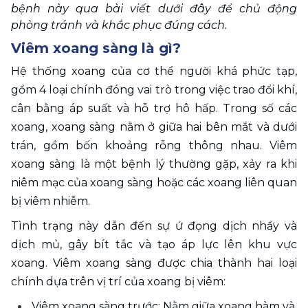
bệnh này qua bài viết dưới đây để chủ động 
phòng tránh và khắc phục đúng cách.
Viêm xoang sàng là gì?
Hệ thống xoang của cơ thể người khá phức tạp, 
gồm 4 loại chính đóng vai trò trong việc trao đổi khí, 
cân bằng áp suất và hỗ trợ hô hấp. Trong số các 
xoang, xoang sàng nằm ở giữa hai bên mắt và dưới 
trán, gồm bốn khoảng rỗng thông nhau. Viêm 
xoang sàng là một bệnh lý thường gặp, xảy ra khi 
niêm mạc của xoang sàng hoặc các xoang liên quan 
bị viêm nhiễm. 
Tình trạng này dẫn đến sự ứ đọng dịch nhầy và 
dịch mủ, gây bít tắc và tạo áp lực lên khu vực 
xoang. Viêm xoang sàng được chia thành hai loại 
chính dựa trên vị trí của xoang bị viêm:
Viêm xoang sàng trước: Nằm giữa xoang hàm và 