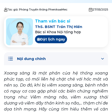
Tác giả:
Phòng Truyền thông PhenikaaMec
27/05/2025
Tham vấn bác sĩ
ThS. BSNT Trần Thị Hiền
Bác sĩ Khoa Nội tổng hợp
Đặt lịch ngay
Nội dung chính
Xoang sàng là một phần của hệ thống xoang 
phức tạp, có mối liên hệ chặt chẽ với hốc mắt và 
nền sọ. Do đó, khi bị viêm xoang sàng, bệnh nhân 
có nguy cơ cao gặp phải các biến chứng nghiêm 
trọng như: Viêm màng não, viêm xương thái 
dương và viêm dây thần kinh sọ não,... thậm chí đe 
dọa tính mạng. Hãy cùng tìm hiểu thêm về căn 