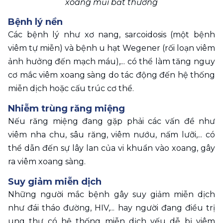
xoang mũi bất thường
Bệnh lý nền
Các bệnh lý như xơ nang, sarcoidosis (một bệnh 
viêm tự miễn) và bệnh u hạt Wegener (rối loạn viêm 
ảnh hưởng đến mạch máu),... có thể làm tăng nguy 
cơ mắc viêm xoang sàng do tác động đến hệ thống 
miễn dịch hoặc cấu trúc cơ thể.
Nhiễm trùng răng miệng
Nếu răng miệng đang gặp phải các vấn đề như 
viêm nha chu, sâu răng, viêm nướu, nấm lưỡi,... có 
thể dẫn đến sự lây lan của vi khuẩn vào xoang, gây 
ra viêm xoang sàng.
Suy giảm miễn dịch
Những người mắc bệnh gây suy giảm miễn dịch 
như đái tháo đường, HIV,... hay người đang điều trị 
ung thư có hệ thống miễn dịch yếu dễ bị viêm 