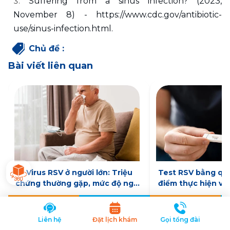
Suffering from a sinus infection? (2023, 
November 8) - https://www.cdc.gov/antibiotic-
use/sinus-infection.html. 
Chủ đề
:
Bài viết liên quan
Virus RSV ở người lớn: Triệu
Test RSV bằng que
chứng thường gặp, mức độ nguy
điểm thực hiện và
hiểm và hướng điều trị
làm
05/02/2026
05/02/2026
Chi tiết
Liên hệ
Đặt lịch khám
Gọi tổng đài