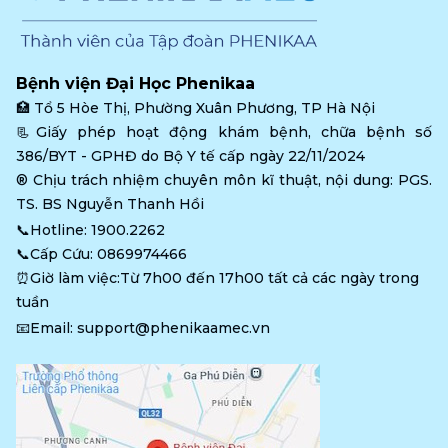
Bệnh viện Đại Học Phenikaa
🏥 
Tổ 5 Hòe Thị, Phường Xuân Phương, TP Hà Nội
📃Giấy phép hoạt động khám bệnh, chữa bệnh số 
386/BYT - GPHĐ do Bộ Y tế cấp ngày 22/11/2024
®️ Chịu trách nhiệm chuyên môn kĩ thuật, nội dung: PGS. 
TS. BS Nguyễn Thanh Hồi
📞Hotline: 
1900.2262
📞Cấp Cứu: 
0869974466
⏰Giờ làm việc:Từ 7h00 đến 17h00 tất cả các ngày trong 
tuần
📧Email: 
support@phenikaamec.vn