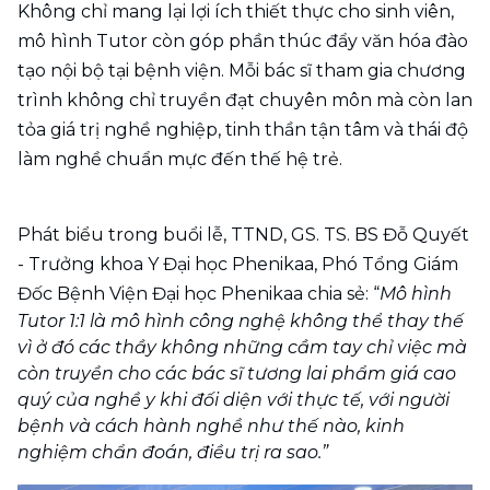
Không chỉ mang lại lợi ích thiết thực cho sinh viên, 
mô hình Tutor còn góp phần thúc đẩy văn hóa đào 
tạo nội bộ tại bệnh viện. Mỗi bác sĩ tham gia chương 
trình không chỉ truyền đạt chuyên môn mà còn lan 
tỏa giá trị nghề nghiệp, tinh thần tận tâm và thái độ 
làm nghề chuẩn mực đến thế hệ trẻ.
Phát biểu trong buổi lễ, TTND, GS. TS. BS Đỗ Quyết 
- Trưởng khoa Y Đại học Phenikaa, Phó Tổng Giám 
Đốc Bệnh Viện Đại học Phenikaa chia sẻ: “
Mô hình 
Tutor 1:1 là mô hình công nghệ không thể thay thế 
vì ở đó các thầy không những cầm tay chỉ việc mà 
còn truyền cho các bác sĩ tương lai phẩm giá cao 
quý của nghề y khi đối diện với thực tế, với người 
bệnh và cách hành nghề như thế nào, kinh 
nghiệm chẩn đoán, điều trị ra sao.” 