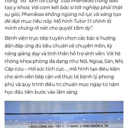
trọng” và “làm tới cùng” của Phenikaa trong đào 
tạo y khoa. Với cam kết bác sĩ tốt nghiệp phải thật 
sự giỏi, Phenikaa không ngừng nỗ lực và sáng tạo 
để đạt mục tiêu này. Mô hình Tutor 1:1 chính là 
minh chứng rõ nét cho quyết tâm ấy”.
Bệnh viện trực tiếp tuyển chọn các bác sĩ hướng 
dẫn đáp ứng đủ tiêu chuẩn về chuyên môn, kỹ 
năng giảng dạy và tinh thần hỗ trợ sinh viên. Với hệ 
thống khoa phòng đa dạng như Nội, Ngoại, Sản, Nhi, 
Cấp cứu – Hồi sức tích cực…, mô hình tạo điều kiện 
cho sinh viên tiếp cận với thực tế bệnh lý phong 
phú và quy trình điều trị chuẩn mực ngay từ năm 
học đầu tiên bước vào lâm sàng.