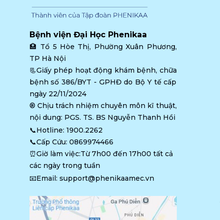
Bệnh viện Đại Học Phenikaa
🏥 
Tổ 5 Hòe Thị, Phường Xuân Phương, 
TP Hà Nội
📃Giấy phép hoạt động khám bệnh, chữa 
bệnh số 386/BYT - GPHĐ do Bộ Y tế cấp 
ngày 22/11/2024
®️ Chịu trách nhiệm chuyên môn kĩ thuật, 
nội dung: PGS. TS. BS Nguyễn Thanh Hồi
📞Hotline: 
1900.2262
📞Cấp Cứu: 
0869974466
⏰Giờ làm việc:Từ 7h00 đến 17h00 tất cả 
các ngày trong tuần
📧Email: 
support@phenikaamec.vn