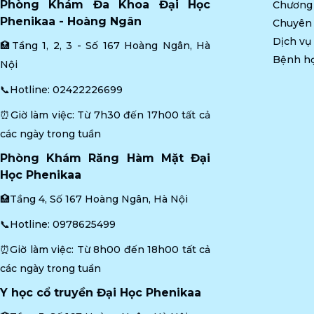
Phòng Khám Đa Khoa Đại Học 
Chương 
Phenikaa - Hoàng Ngân
Chuyên
Dịch vụ
🏥Tầng 1, 2, 3 - Số 167 Hoàng Ngân, Hà 
Bệnh h
Nội
📞Hotline: 
02422226699
⏰Giờ làm việc: Từ 7h30 đến 17h00 tất cả 
các ngày trong tuần
Phòng Khám Răng Hàm Mặt Đại 
Học Phenikaa
🏥Tầng 4, Số 167 Hoàng Ngân, Hà Nội
📞Hotline: 
0978625499
⏰Giờ làm việc: Từ 8h00 đến 18h00 tất cả 
các ngày trong tuần
Y học cổ truyền Đại Học Phenikaa