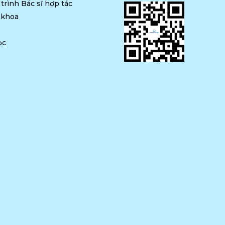
trình Bác sĩ hợp tác
 khoa
ọc