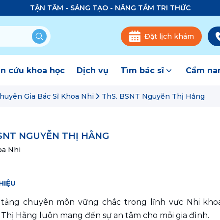
TẬN TÂM - SÁNG TẠO - NÂNG TẦM TRI THỨC
Đặt lịch khám
n cứu khoa học
Dịch vụ
Tìm bác sĩ
Cẩm nan
huyên Gia Bác Sĩ Khoa Nhi
ThS. BSNT Nguyễn Thị Hằng
SNT NGUYỄN THỊ HẰNG
oa Nhi
HIỆU
 tảng chuyên môn vững chắc trong lĩnh vực Nhi khoa
Thị Hằng luôn mang đến sự an tâm cho mỗi gia đình.