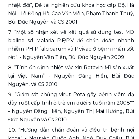
nhiệt đới”, Đề tài nghiên cứu khoa học cấp Bộ, Hà 
Nội - Lê Đăng Hà, Cao Văn Viên, Phạm Thanh Thuỷ, 
Bùi Đức Nguyên và CS 2001 
“Một số nhận xét về kết quả sử dụng test MD 
bioline sd Malaria P.F/P.V để chẩn đoán nhanh 
nhiễm PH P.falciparum và P.vivac ở bệnh nhân sốt 
rét”. - Nguyễn Văn Tiến, Bùi Đức Nguyên 2009 
“Tính ổn định nhiệt vắc xin Rotavin-M1 sản xuất 
tại Việt Nam” - Nguyễn Đăng Hiền, Bùi Đức 
Nguyên, Và CS 2010
“Giám sát chủng virut Rota gây bệnh viêm dạ 
dày ruột cấp tính ở trẻ em dưới 5 tuổi năm 2008"" 
- Nguyễn Đăng Hiền, Nguyễn Thị Mai Hương, Bùi 
Đức Nguyên và Cs 2010 
“Hướng dẫn chẩn đoán và điều trị bệnh nội 
khoa” - Nguyễn Quốc Anh, Ngô Quý Châu, Bùi 