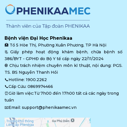
Bệnh viện Đại Học Phenikaa
🏥 
Tổ 5 Hòe Thị, Phường Xuân Phương, TP Hà Nội
📃Giấy phép hoạt động khám bệnh, chữa bệnh số 
386/BYT - GPHĐ do Bộ Y tế cấp ngày 22/11/2024
®️ Chịu trách nhiệm chuyên môn kĩ thuật, nội dung: PGS. 
TS. BS Nguyễn Thanh Hồi
📞Hotline: 
1900.2262
📞Cấp Cứu: 
0869974466
⏰Giờ làm việc:Từ 7h00 đến 17h00 tất cả các ngày trong 
tuần
📧Email: 
support@phenikaamec.vn