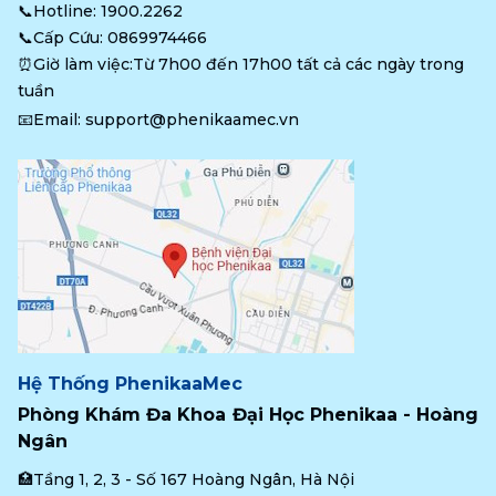
📞Hotline: 
1900.2262
📞Cấp Cứu: 
0869974466
⏰Giờ làm việc:Từ 7h00 đến 17h00 tất cả các ngày trong 
tuần
📧Email: 
support@phenikaamec.vn
Hệ Thống PhenikaaMec
Phòng Khám Đa Khoa Đại Học Phenikaa - Hoàng 
Ngân
🏥Tầng 1, 2, 3 - Số 167 Hoàng Ngân, Hà Nội