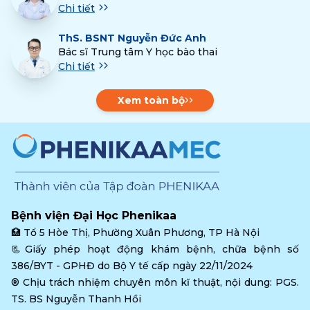
Chi tiết
ThS.
BSNT Nguyễn Đức Anh
Bác sĩ Trung tâm Y học bào thai
Chi tiết
Xem toàn bộ
Bệnh viện Đại Học Phenikaa
🏥 
Tổ 5 Hòe Thị, Phường Xuân Phương, TP Hà Nội
📃Giấy phép hoạt động khám bệnh, chữa bệnh số 
386/BYT - GPHĐ do Bộ Y tế cấp ngày 22/11/2024
®️ Chịu trách nhiệm chuyên môn kĩ thuật, nội dung: PGS. 
TS. BS Nguyễn Thanh Hồi