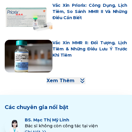
Vắc Xin Priorix: Công Dụng, Lịch
Tiêm, So Sánh MMR II Và Những
Điều Cần Biết
Vắc Xin MMR II: Đối Tượng, Lịch
Tiêm & Những Điều Lưu Ý Trước
Khi Tiêm
Xem Thêm
Các chuyên gia nổi bật
BS.
Mạc Thị Mỹ Linh
Bác sĩ không còn công tác tại viện
Chi tiết