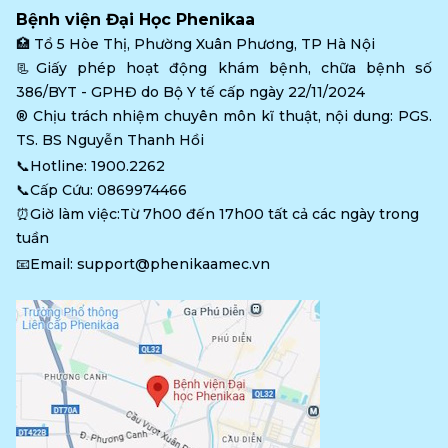
Bệnh viện Đại Học Phenikaa
🏥 
Tổ 5 Hòe Thị, Phường Xuân Phương, TP Hà Nội
📃Giấy phép hoạt động khám bệnh, chữa bệnh số 
386/BYT - GPHĐ do Bộ Y tế cấp ngày 22/11/2024
®️ Chịu trách nhiệm chuyên môn kĩ thuật, nội dung: PGS. 
TS. BS Nguyễn Thanh Hồi
📞Hotline: 
1900.2262
📞Cấp Cứu: 
0869974466
⏰Giờ làm việc:Từ 7h00 đến 17h00 tất cả các ngày trong 
tuần
📧Email: 
support@phenikaamec.vn