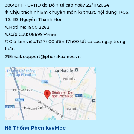
386/BYT - GPHĐ do Bộ Y tế cấp ngày 22/11/2024
®️ Chịu trách nhiệm chuyên môn kĩ thuật, nội dung: PGS. 
TS. BS Nguyễn Thanh Hồi
📞Hotline: 
1900.2262
📞Cấp Cứu: 
0869974466
⏰Giờ làm việc:Từ 7h00 đến 17h00 tất cả các ngày trong 
tuần
📧Email: 
support@phenikaamec.vn
Hệ Thống PhenikaaMec