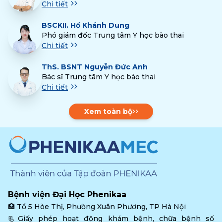
Chi tiết
BSCKII.
Hồ Khánh Dung
Phó giám đốc Trung tâm Y học bào thai
Chi tiết
ThS.
BSNT Nguyễn Đức Anh
Bác sĩ Trung tâm Y học bào thai
Chi tiết
Xem toàn bộ
Bệnh viện Đại Học Phenikaa
🏥 
Tổ 5 Hòe Thị, Phường Xuân Phương, TP Hà Nội
📃Giấy phép hoạt động khám bệnh, chữa bệnh số 