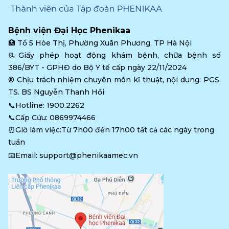
Bệnh viện Đại Học Phenikaa
🏥 
Tổ 5 Hòe Thị, Phường Xuân Phương, TP Hà Nội
📃Giấy phép hoạt động khám bệnh, chữa bệnh số 
386/BYT - GPHĐ do Bộ Y tế cấp ngày 22/11/2024
®️ Chịu trách nhiệm chuyên môn kĩ thuật, nội dung: PGS. 
TS. BS Nguyễn Thanh Hồi
📞Hotline: 
1900.2262
📞Cấp Cứu: 
0869974466
⏰Giờ làm việc:Từ 7h00 đến 17h00 tất cả các ngày trong 
tuần
📧Email: 
support@phenikaamec.vn