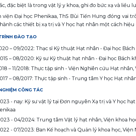
c, đặc biệt là trong vật lý y khoa, ghi đo bức xạ và liều 
 viện Đại học Phenikaa, ThS Bùi Tiến Hưng đóng vai trò 
hành các thiết bị xạ trị và Y học hạt nhân một cách hiệu
TRÌNH ĐÀO TẠO
020 – 09/2022: Thạc sĩ Kỹ thuật Hạt nhân - Đại học Bách
015 – 08/2020: Kỹ sư Kỹ thuật hạt nhân - Đại học Bách k
018 – 11/2018: Thực tập sinh - Viện Nghiên cứu Hạt nhâ
017 – 08/2017: Thực tập sinh - Trung tâm Y học Hạt nh
 NGHIỆM CÔNG TÁC
023 - nay: Kỹ sư vật lý tại Đơn nguyên Xạ trị và Y học h
enikaa
023 - 04/2024: Trung tâm Vật lý hạt nhân, Viện khoa họ
022 - 07/2023: Ban Kế hoạch và Quản lý khoa học, Việ