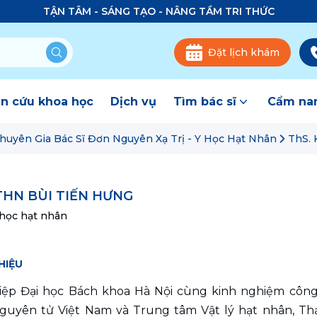
TẬN TÂM - SÁNG TẠO - NÂNG TẦM TRI THỨC
Đặt lịch khám
n cứu khoa học
Dịch vụ
Tìm bác sĩ
Cẩm nan
huyên Gia Bác Sĩ Đơn Nguyên Xạ Trị - Y Học Hạt Nhân
ThS.
THN BÙI TIẾN HƯNG
 học hạt nhân
HIỆU
iệp Đại học Bách khoa Hà Nội cùng kinh nghiệm công 
guyên tử Việt Nam và Trung tâm Vật lý hạt nhân, Th