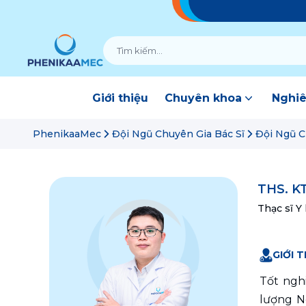
Giới thiệu
Chuyên khoa
Nghiê
PhenikaaMec
Đội Ngũ Chuyên Gia Bác Sĩ
Đội Ngũ C
THS. K
Thạc sĩ Y
GIỚI T
Tốt ngh
lượng N