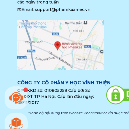
các ngày trong tuần
📧Email: 
support@phenikaamec.vn
CÔNG TY CỔ PHẦN Y HỌC VĨNH THIỆN
GPĐKKD số: 010805258 Cấp bởi Sở
KH&ĐT TP Hà Nội. Cấp lần đầu ngày:
08/11/2017.
*Toàn bộ nội dung trên website PhenikaaMec đã được thẩ