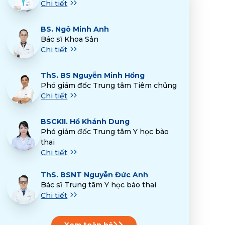
Chi tiết
BS.
Ngô Minh Anh
Bác sĩ Khoa Sản
Chi tiết
ThS.
BS Nguyễn Minh Hồng
Phó giám đốc Trung tâm Tiêm chủng
Chi tiết
BSCKII.
Hồ Khánh Dung
Phó giám đốc Trung tâm Y học bào
thai
Chi tiết
ThS.
BSNT Nguyễn Đức Anh
Bác sĩ Trung tâm Y học bào thai
Chi tiết
Xem toàn bộ