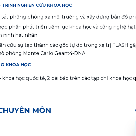
 TRÌNH NGHIÊN CỨU KHOA HỌC
 sát phông phóng xạ môi trường và xây dựng bản đồ p
hợp phần phát triển tiềm lực khoa học và công nghệ hạt
n ninh hạt nhân
ên cứu sự tạo thành các gốc tự do trong xạ trị FLASH g
ô phỏng Monte Carlo Geant4-DNA
ÁO KHOA HỌC
o khoa học quốc tế, 2 bài báo trên các tạp chí khoa học q
 CHUYÊN MÔN