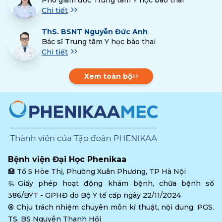
Phó giám đốc Trung tâm Y học bào thai
Chi tiết
ThS.
BSNT Nguyễn Đức Anh
Bác sĩ Trung tâm Y học bào thai
Chi tiết
Xem toàn bộ
Bệnh viện Đại Học Phenikaa
🏥 
Tổ 5 Hòe Thị, Phường Xuân Phương, TP Hà Nội
📃Giấy phép hoạt động khám bệnh, chữa bệnh số 
386/BYT - GPHĐ do Bộ Y tế cấp ngày 22/11/2024
®️ Chịu trách nhiệm chuyên môn kĩ thuật, nội dung: PGS. 
TS. BS Nguyễn Thanh Hồi