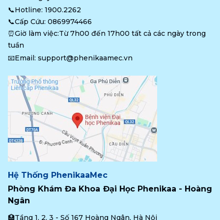
📞Hotline: 
1900.2262
📞Cấp Cứu: 
0869974466
⏰Giờ làm việc:Từ 7h00 đến 17h00 tất cả các ngày trong 
tuần
📧Email: 
support@phenikaamec.vn
Hệ Thống PhenikaaMec
Phòng Khám Đa Khoa Đại Học Phenikaa - Hoàng 
Ngân
🏥Tầng 1, 2, 3 - Số 167 Hoàng Ngân, Hà Nội