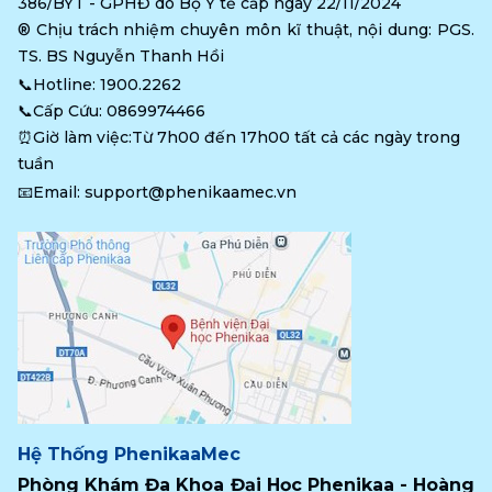
386/BYT - GPHĐ do Bộ Y tế cấp ngày 22/11/2024
®️ Chịu trách nhiệm chuyên môn kĩ thuật, nội dung: PGS. 
TS. BS Nguyễn Thanh Hồi
📞Hotline: 
1900.2262
📞Cấp Cứu: 
0869974466
⏰Giờ làm việc:Từ 7h00 đến 17h00 tất cả các ngày trong 
tuần
📧Email: 
support@phenikaamec.vn
Hệ Thống PhenikaaMec
Phòng Khám Đa Khoa Đại Học Phenikaa - Hoàng 