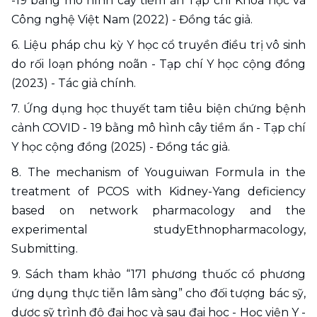
-19 bằng mô hình cây tiềm ẩn Tạp chí Khoa học và 
Công nghệ Việt Nam (2022) - Đồng tác giả. 
6. Liệu pháp chu kỳ Y học cổ truyền điều trị vô sinh 
do rối loạn phóng noãn - Tạp chí Y học cộng đồng 
(2023) - Tác giả chính. 
7. Ứng dụng học thuyết tam tiêu biện chứng bệnh 
cảnh COVID - 19 bằng mô hình cây tiềm ẩn - Tạp chí 
Y học cộng đồng (2025) - Đồng tác giả.
8. The mechanism of Youguiwan Formula in the 
treatment of PCOS with Kidney-Yang deficiency 
based on network pharmacology and the 
experimental studyEthnopharmacology, 
Submitting.
9. Sách tham khảo “171 phương thuốc cổ phương 
ứng dụng thực tiễn lâm sàng” cho đối tượng bác sỹ, 
dược sỹ trình độ đại học và sau đại học - Học viện Y - 