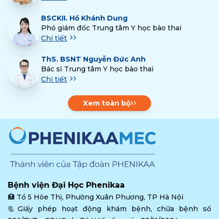
BSCKII.
Hồ Khánh Dung
Phó giám đốc Trung tâm Y học bào thai
Chi tiết
ThS.
BSNT Nguyễn Đức Anh
Bác sĩ Trung tâm Y học bào thai
Chi tiết
Xem toàn bộ
Bệnh viện Đại Học Phenikaa
🏥 
Tổ 5 Hòe Thị, Phường Xuân Phương, TP Hà Nội
📃Giấy phép hoạt động khám bệnh, chữa bệnh số 