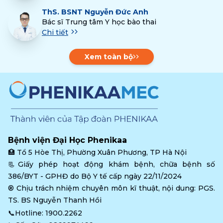
ThS.
BSNT Nguyễn Đức Anh
Bác sĩ Trung tâm Y học bào thai
Chi tiết
Xem toàn bộ
Bệnh viện Đại Học Phenikaa
🏥 
Tổ 5 Hòe Thị, Phường Xuân Phương, TP Hà Nội
📃Giấy phép hoạt động khám bệnh, chữa bệnh số 
386/BYT - GPHĐ do Bộ Y tế cấp ngày 22/11/2024
®️ Chịu trách nhiệm chuyên môn kĩ thuật, nội dung: PGS. 
TS. BS Nguyễn Thanh Hồi
📞Hotline: 
1900.2262