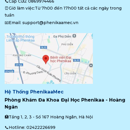
📞Cấp Cứu: 
0869974466
⏰Giờ làm việc:Từ 7h00 đến 17h00 tất cả các ngày trong 
tuần
📧Email: 
support@phenikaamec.vn
Hệ Thống PhenikaaMec
Phòng Khám Đa Khoa Đại Học Phenikaa - Hoàng 
Ngân
🏥Tầng 1, 2, 3 - Số 167 Hoàng Ngân, Hà Nội
📞Hotline: 
02422226699