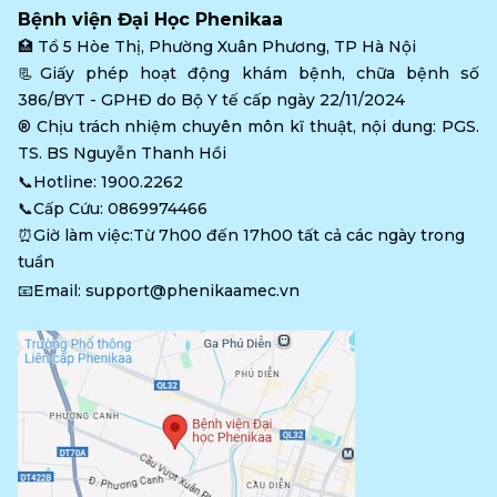
Bệnh viện Đại Học Phenikaa
🏥 
Tổ 5 Hòe Thị, Phường Xuân Phương, TP Hà Nội
📃Giấy phép hoạt động khám bệnh, chữa bệnh số 
386/BYT - GPHĐ do Bộ Y tế cấp ngày 22/11/2024
®️ Chịu trách nhiệm chuyên môn kĩ thuật, nội dung: PGS. 
TS. BS Nguyễn Thanh Hồi
📞Hotline: 
1900.2262
📞Cấp Cứu: 
0869974466
⏰Giờ làm việc:Từ 7h00 đến 17h00 tất cả các ngày trong 
tuần
📧Email: 
support@phenikaamec.vn