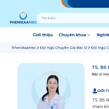
Giới thiệu
Chuyên khoa
Nghiê
PhenikaaMec
Đội Ngũ Chuyên Gia Bác Sĩ
Đội Ngũ C
TS. BS
Bác sĩ Nộ
GIỚI T
TS. BS N
thăm khá