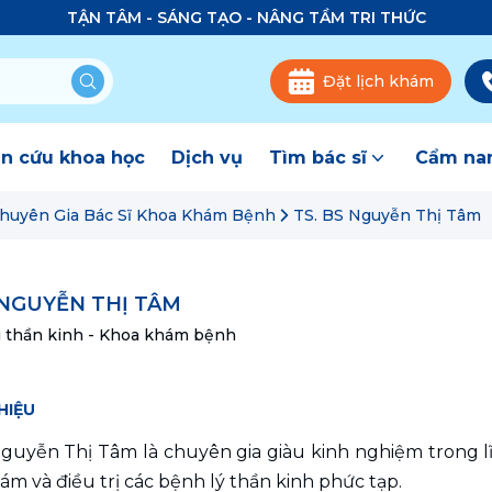
TẬN TÂM - SÁNG TẠO - NÂNG TẦM TRI THỨC
Đặt lịch khám
n cứu khoa học
Dịch vụ
Tìm bác sĩ
Cẩm nan
huyên Gia Bác Sĩ Khoa Khám Bệnh
TS. BS Nguyễn Thị Tâm
 NGUYỄN THỊ TÂM
i thần kinh - Khoa khám bệnh
HIỆU
guyễn Thị Tâm là chuyên gia giàu kinh nghiệm trong lĩ
m và điều trị các bệnh lý thần kinh phức tạp.