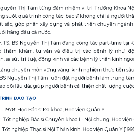
Nguyễn Thị Tâm từng đảm nhiệm vị trí Trưởng Khoa Nội
ng suốt quá trình công tác, bác sĩ không chỉ là người t
t sắc, góp phần xây dựng và phát triển chuyên ngành 
uối hàng đầu cả nước.
, TS. BS Nguyễn Thị Tâm đang công tác part-time tại 
ếp thăm khám, tư vấn và điều trị các bệnh lý như: đột
n, sa sút trí tuệ, động kinh và các bệnh lý thần kinh ngoạ
 tảng chuyên môn vững vàng, kinh nghiệm thực tiễn sâ
S.BS Nguyễn Thị Tâm luôn đặt người bệnh làm trung tâm, 
eo dõi lâu dài, giúp người bệnh cải thiện chất lượng cu
TRÌNH ĐÀO TẠO
 - 1978: Học Bác sĩ Đa khoa, Học viện Quân Y 
: Tốt nghiệp Bác sĩ Chuyên khoa I - Nội chung, Học viện
: Tốt nghiệp Thạc sĩ Nội Thần kinh, Học viện Quân Y (199