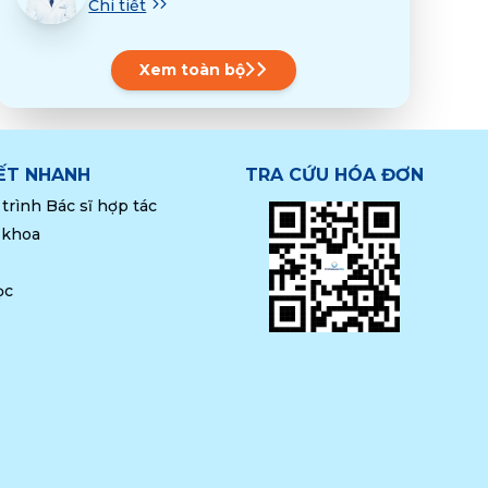
Chi tiết
Xem toàn bộ
KẾT NHANH
TRA CỨU HÓA ĐƠN
trình Bác sĩ hợp tác
 khoa
ọc