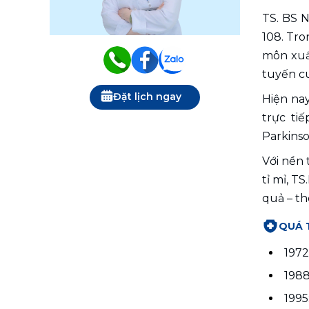
TS. BS 
108. Tro
môn xuấ
tuyến c
Đặt lịch ngay
Hiện nay
trực ti
Parkinso
Với nền
tỉ mỉ, T
quả – th
QUÁ 
1972
1988
1995