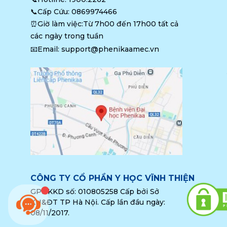
📞Cấp Cứu: 
0869974466
⏰Giờ làm việc:Từ 7h00 đến 17h00 tất cả 
các ngày trong tuần
📧Email: 
support@phenikaamec.vn
CÔNG TY CỔ PHẦN Y HỌC VĨNH THIỆN
GPĐKKD số: 010805258 Cấp bởi Sở
KH&ĐT TP Hà Nội. Cấp lần đầu ngày:
08/11/2017.