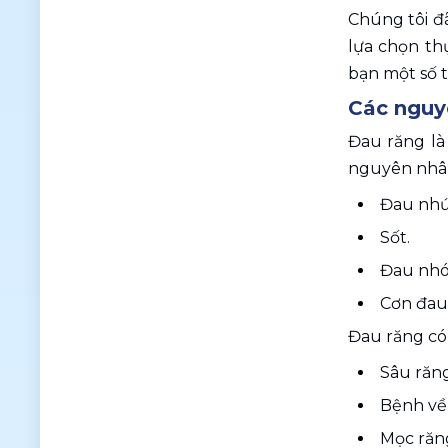
Chúng tôi đã
lựa chọn th
bạn một số t
Các nguy
Đau răng là
nguyên nhân
Đau nhứ
Sốt.
Đau nhói
Cơn đau 
Đau răng có
Sâu răng
Bệnh về
Mọc răn