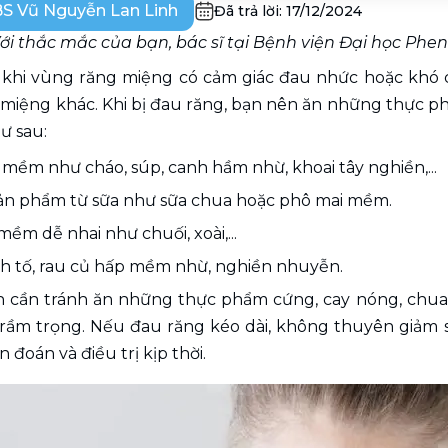
S Vũ Nguyễn Lan Linh
Đã trả lời:
17/12/2024
ới thắc mắc của bạn, bác sĩ tại Bệnh viện Đại học Phen
 khi vùng răng miệng có cảm giác đau nhức hoặc khó c
 miệng khác. Khi bị đau răng, bạn nên ăn những thực p
ư sau: 
mềm như cháo, súp, canh hầm nhừ, khoai tây nghiền,...
sản phẩm từ sữa như sữa chua hoặc phô mai mềm.
 mềm dễ nhai như chuối, xoài,...
nh tố, rau củ hấp mềm nhừ, nghiền nhuyễn.
ạn cần tránh ăn những thực phẩm cứng, cay nóng, chua 
rầm trọng. Nếu đau răng kéo dài, không thuyên giảm sa
 đoán và điều trị kịp thời.