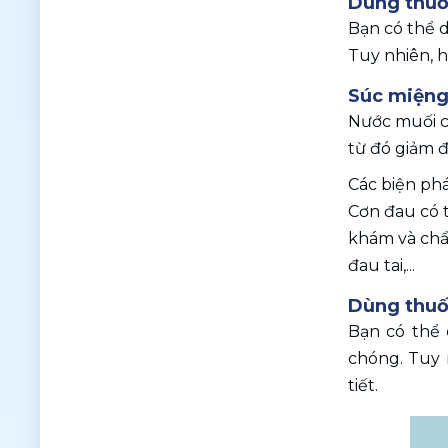
Dùng thuố
Bạn có thể d
Tuy nhiên, h
Súc miệng
Nước muối c
từ đó giảm đ
Các biện phá
Cơn đau có t
khám và chẩn
đau tai,... 
Dùng thuố
Bạn có thể 
chóng. Tuy n
tiết.