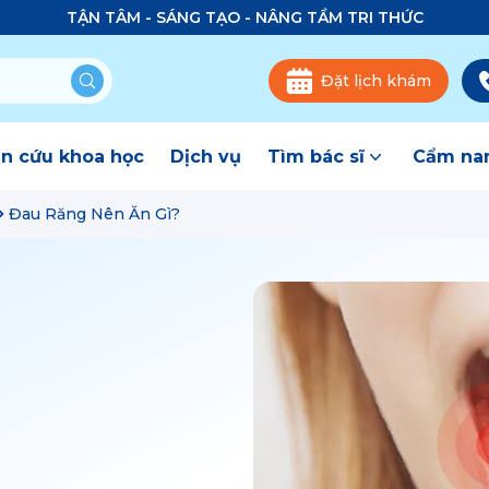
TẬN TÂM - SÁNG TẠO - NÂNG TẦM TRI THỨC
Đặt lịch khám
n cứu khoa học
Dịch vụ
Tìm bác sĩ
Cẩm nan
Đau Răng Nên Ăn Gì?