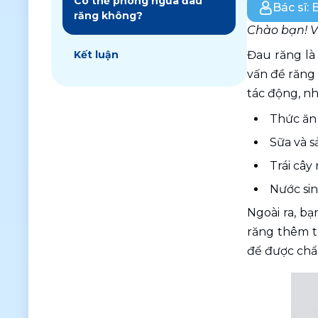
Có thể phòng ngừa đau
Bác sĩ:
B
răng không?
Chào bạn! V
Kết luận
Đau răng là
vấn đề răng
tác động, nh
Thức ăn 
Sữa và 
Trái cây
Nước si
Ngoài ra, b
răng thêm t
để được chẩn