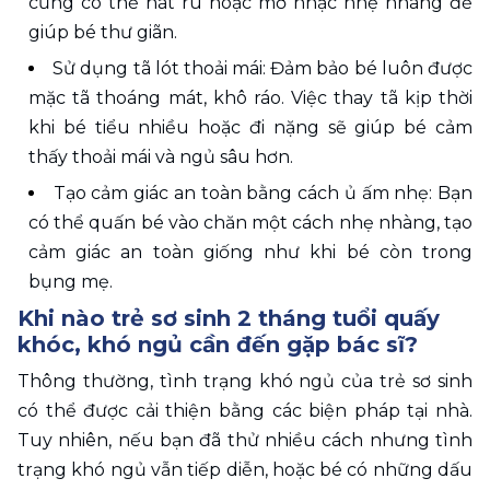
cũng có thể hát ru hoặc mở nhạc nhẹ nhàng để 
giúp bé thư giãn.
Sử dụng tã lót thoải mái: Đảm bảo bé luôn được 
mặc tã thoáng mát, khô ráo. Việc thay tã kịp thời 
khi bé tiểu nhiều hoặc đi nặng sẽ giúp bé cảm 
thấy thoải mái và ngủ sâu hơn.
Tạo cảm giác an toàn bằng cách ủ ấm nhẹ: Bạn 
có thể quấn bé vào chăn một cách nhẹ nhàng, tạo 
cảm giác an toàn giống như khi bé còn trong 
bụng mẹ.
Khi nào trẻ sơ sinh 2 tháng tuổi quấy 
khóc, khó ngủ cần đến gặp bác sĩ?
Thông thường, tình trạng khó ngủ của trẻ sơ sinh 
có thể được cải thiện bằng các biện pháp tại nhà. 
Tuy nhiên, nếu bạn đã thử nhiều cách nhưng tình 
trạng khó ngủ vẫn tiếp diễn, hoặc bé có những dấu 