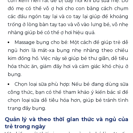
còn kém nên rất dễ bị đầy hơi khi bú sữa mẹ. Do 
đó mẹ có thể vỗ ợ hơi cho con bằng cách chụm 
các đầu ngón tay lại và co tay lại giúp để khoảng 
trống ở lòng bàn tay tạo và vỗ vào lưng bé, vỗ nhẹ 
nhàng giúp bé có thể ợ hơi hiệu quả.
Massage bụng cho bé: Một cách để giúp trẻ dễ 
ngủ hơn là mát-xa bụng nhẹ nhàng theo chiều 
kim đồng hồ. Việc này sẽ giúp bé thư giãn, dễ tiêu 
hóa thức ăn, giảm đầy hơi và cảm giác khó chịu ở 
bụng.
Chọn loại sữa phù hợp: Nếu bé đang dùng sữa 
công thức, bạn có thể tham khảo ý kiến bác sĩ để 
chọn loại sữa dễ tiêu hóa hơn, giúp bé tránh tình 
trạng đầy bụng.
Quản lý và theo thời gian thức và ngủ của 
trẻ trong ngày