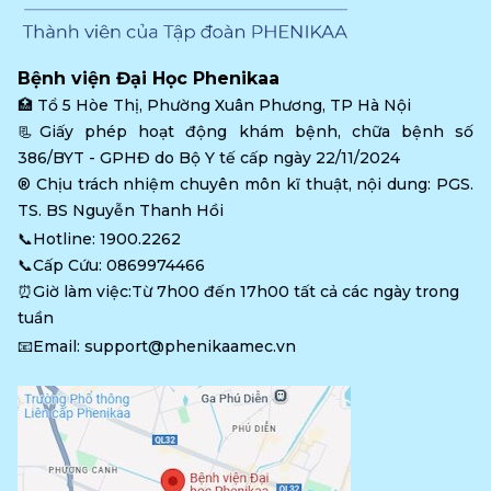
Bệnh viện Đại Học Phenikaa
🏥 
Tổ 5 Hòe Thị, Phường Xuân Phương, TP Hà Nội
📃Giấy phép hoạt động khám bệnh, chữa bệnh số 
386/BYT - GPHĐ do Bộ Y tế cấp ngày 22/11/2024
®️ Chịu trách nhiệm chuyên môn kĩ thuật, nội dung: PGS. 
TS. BS Nguyễn Thanh Hồi
📞Hotline: 
1900.2262
📞Cấp Cứu: 
0869974466
⏰Giờ làm việc:Từ 7h00 đến 17h00 tất cả các ngày trong 
tuần
📧Email: 
support@phenikaamec.vn