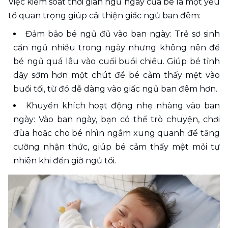
Việc kiểm soát thời gian ngủ ngày của bé là một yếu 
tố quan trọng giúp cải thiện giấc ngủ ban đêm:
Đảm bảo bé ngủ đủ vào ban ngày: Trẻ sơ sinh 
cần ngủ nhiều trong ngày nhưng không nên để 
bé ngủ quá lâu vào cuối buổi chiều. Giúp bé tỉnh 
dậy sớm hơn một chút để bé cảm thấy mệt vào 
buổi tối, từ đó dễ dàng vào giấc ngủ ban đêm hơn.
Khuyến khích hoạt động nhẹ nhàng vào ban 
ngày: Vào ban ngày, bạn có thể trò chuyện, chơi 
đùa hoặc cho bé nhìn ngắm xung quanh để tăng 
cường nhận thức, giúp bé cảm thấy mệt mỏi tự 
nhiên khi đến giờ ngủ tối.