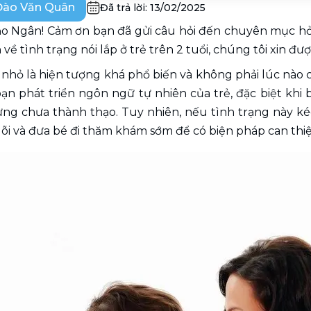
Đào Văn Quân
Đã trả lời:
13/02/2025
o Ngân! Cảm ơn bạn đã gửi câu hỏi đến chuyên mục hỏi 
về tình trạng nói lắp ở trẻ trên 2 tuổi, chúng tôi xin đượ
ẻ nhỏ là hiện tượng khá phổ biến và không phải lúc nào 
đoạn phát triển ngôn ngữ tự nhiên của trẻ, đặc biệt khi
ng chưa thành thạo. Tuy nhiên, nếu tình trạng này ké
dõi và đưa bé đi thăm khám sớm để có biện pháp can thi