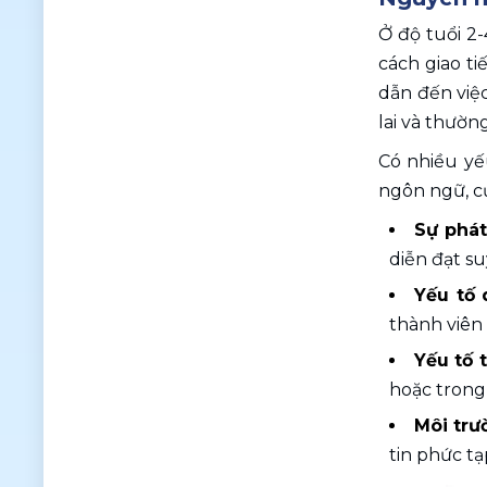
Ở độ tuổi 2
cách giao t
dẫn đến việ
lai và thườn
Có nhiều yếu
ngôn ngữ, c
Sự phát
diễn đạt su
Yếu tố 
thành viên 
Yếu tố t
hoặc trong
Môi trư
tin phức tạ