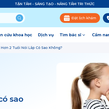
TẬN TÂM - SÁNG TẠO - NÂNG TẦM TRI THỨC
Đặt lịch khám
n cứu khoa học
Dịch vụ
Tìm bác sĩ
Cẩm nan
 Hơn 2 Tuổi Nói Lắp Có Sao Không?
có sao