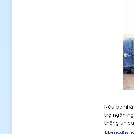
Nếu bé nhà 
trợ ngôn ng
thông tin dướ
Nguyên nh