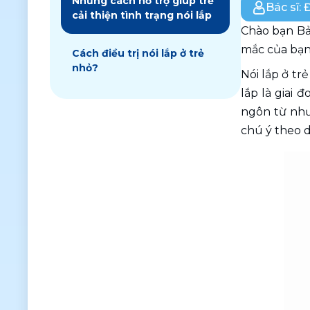
Những cách hỗ trợ giúp trẻ
Bác sĩ:
cải thiện tình trạng nói lắp
Chào bạn Bả
mắc của bạn 
Cách điều trị nói lắp ở trẻ
nhỏ?
Nói lắp ở tr
lắp là giai 
ngôn từ như
chú ý theo 