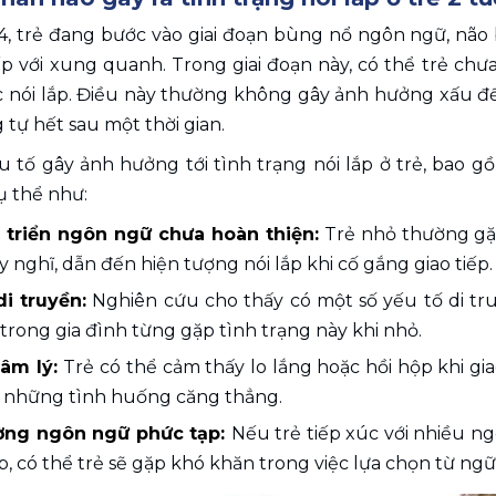
-4, trẻ đang bước vào giai đoạn bùng nổ ngôn ngữ, não 
iếp với xung quanh. Trong giai đoạn này, có thể trẻ c
c nói lắp. Điều này thường không gây ảnh hưởng xấu đế
g tự hết sau một thời gian.
 tố gây ảnh hưởng tới tình trạng nói lắp ở trẻ, bao gồm
ụ thể như:
 triển ngôn ngữ chưa hoàn thiện:
 Trẻ nhỏ thường gặ
y nghĩ, dẫn đến hiện tượng nói lắp khi cố gắng giao tiếp.
di truyền:
 Nghiên cứu cho thấy có một số yếu tố di truy
trong gia đình từng gặp tình trạng này khi nhỏ.
âm lý: 
Trẻ có thể cảm thấy lo lắng hoặc hồi hộp khi giao
 những tình huống căng thẳng.
ờng ngôn ngữ phức tạp: 
Nếu trẻ tiếp xúc với nhiều n
p, có thể trẻ sẽ gặp khó khăn trong việc lựa chọn từ ngữ,