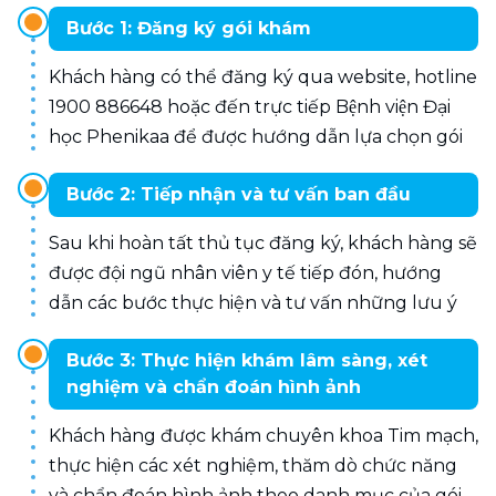
Bước 1: Đăng ký gói khám
Khách hàng có thể đăng ký qua website, hotline 
1900 886648 hoặc đến trực tiếp Bệnh viện Đại 
học Phenikaa để được hướng dẫn lựa chọn gói 
khám phù hợp với nhu cầu và tình trạng sức 
Bước 2: Tiếp nhận và tư vấn ban đầu
khỏe.
Sau khi hoàn tất thủ tục đăng ký, khách hàng sẽ 
được đội ngũ nhân viên y tế tiếp đón, hướng 
dẫn các bước thực hiện và tư vấn những lưu ý 
cần thiết trước khi tiến hành thăm khám.
Bước 3: Thực hiện khám lâm sàng, xét
nghiệm và chẩn đoán hình ảnh
Khách hàng được khám chuyên khoa Tim mạch, 
thực hiện các xét nghiệm, thăm dò chức năng 
và chẩn đoán hình ảnh theo danh mục của gói 