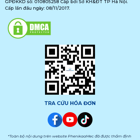
GPĐKKD số: 010805258 Cấp bởi Sở KH&ĐT TP Hà Nội.
Cấp lần đầu ngày: 08/11/2017.
TRA CỨU HÓA ĐƠN
*Toàn bộ nội dung trên website PhenikaaMec đã được thẩm định 