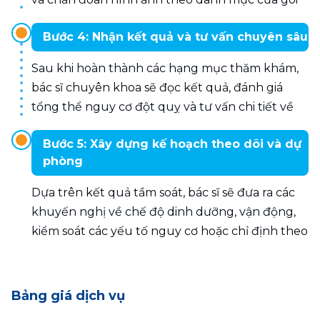
khám, bao gồm các kỹ thuật chuyên sâu như 
Bước 4: Nhận kết quả và tư vấn chuyên sâu
siêu âm tim, siêu âm động mạch cảnh, đo chỉ số 
ABI và MRI não - mạch máu não.
Sau khi hoàn thành các hạng mục thăm khám, 
bác sĩ chuyên khoa sẽ đọc kết quả, đánh giá 
tổng thể nguy cơ đột quỵ và tư vấn chi tiết về 
tình trạng sức khỏe.
Bước 5: Xây dựng kế hoạch theo dõi và dự
phòng
Dựa trên kết quả tầm soát, bác sĩ sẽ đưa ra các 
khuyến nghị về chế độ dinh dưỡng, vận động, 
kiểm soát các yếu tố nguy cơ hoặc chỉ định theo 
dõi, điều trị khi cần thiết nhằm giảm thiểu nguy 
cơ đột quỵ và các biến cố tim mạch trong tương 
lai.
Bảng giá dịch vụ