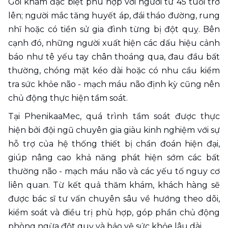
Gói khám đặc biệt phù hợp với người từ 45 tuổi trở 
lên; người mắc tăng huyết áp, đái tháo đường, rung 
nhĩ hoặc có tiền sử gia đình từng bị đột quỵ. Bên 
cạnh đó, những người xuất hiện các dấu hiệu cảnh 
báo như tê yếu tay chân thoáng qua, đau đầu bất 
thường, chóng mặt kéo dài hoặc có nhu cầu kiểm 
tra sức khỏe não - mạch máu não định kỳ cũng nên 
chủ động thực hiện tầm soát.
Tại PhenikaaMec, quá trình tầm soát được thực 
hiện bởi đội ngũ chuyên gia giàu kinh nghiệm với sự 
hỗ trợ của hệ thống thiết bị chẩn đoán hiện đại, 
giúp nâng cao khả năng phát hiện sớm các bất 
thường não - mạch máu não và các yếu tố nguy cơ 
liên quan. Từ kết quả thăm khám, khách hàng sẽ 
được bác sĩ tư vấn chuyên sâu về hướng theo dõi, 
kiểm soát và điều trị phù hợp, góp phần chủ động 
phòng ngừa đột quỵ và bảo vệ sức khỏe lâu dài.