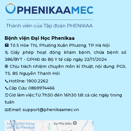
Bệnh viện Đại Học Phenikaa
🏥 
Tổ 5 Hòe Thị, Phường Xuân Phương, TP Hà Nội
📃Giấy phép hoạt động khám bệnh, chữa bệnh số 
386/BYT - GPHĐ do Bộ Y tế cấp ngày 22/11/2024
®️ Chịu trách nhiệm chuyên môn kĩ thuật, nội dung: PGS. 
TS. BS Nguyễn Thanh Hồi
📞Hotline: 
1900.2262
📞Cấp Cứu: 
0869974466
⏰Giờ làm việc:Từ 7h30 đến 16h30 tất cả các ngày trong 
tuần
📧Email: 
support@phenikaamec.vn