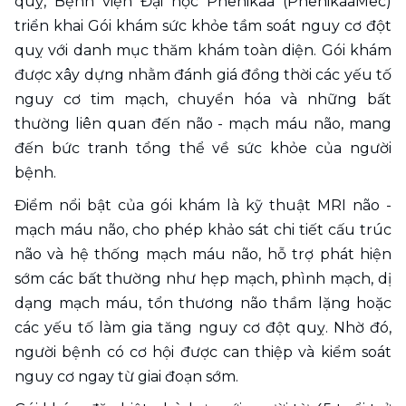
quỵ, Bệnh viện Đại học Phenikaa (PhenikaaMec) 
triển khai Gói khám sức khỏe tầm soát nguy cơ đột 
quỵ với danh mục thăm khám toàn diện. Gói khám 
được xây dựng nhằm đánh giá đồng thời các yếu tố 
nguy cơ tim mạch, chuyển hóa và những bất 
thường liên quan đến não - mạch máu não, mang 
đến bức tranh tổng thể về sức khỏe của người 
bệnh.
Điểm nổi bật của gói khám là kỹ thuật MRI não - 
mạch máu não, cho phép khảo sát chi tiết cấu trúc 
não và hệ thống mạch máu não, hỗ trợ phát hiện 
sớm các bất thường như hẹp mạch, phình mạch, dị 
dạng mạch máu, tổn thương não thầm lặng hoặc 
các yếu tố làm gia tăng nguy cơ đột quỵ. Nhờ đó, 
người bệnh có cơ hội được can thiệp và kiểm soát 
nguy cơ ngay từ giai đoạn sớm.