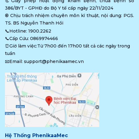
📃Giấy phép hoạt động khám bệnh, chữa bệnh số 
386/BYT - GPHĐ do Bộ Y tế cấp ngày 22/11/2024
®️ Chịu trách nhiệm chuyên môn kĩ thuật, nội dung: PGS. 
TS. BS Nguyễn Thanh Hồi
📞Hotline: 
1900.2262
📞Cấp Cứu: 
0869974466
⏰Giờ làm việc:Từ 7h00 đến 17h00 tất cả các ngày trong 
tuần
📧Email: 
support@phenikaamec.vn
Hệ Thống PhenikaaMec