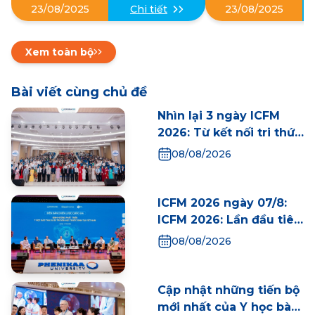
23/08/2025
Chi tiết
23/08/2025
thai Việt Nam
Quốc gia, mở lối
học bào thai
nguyên
Xem toàn bộ
Bài viết cùng chủ đề
Nhìn lại 3 ngày ICFM
2026: Từ kết nối tri thức
đến những dấu mốc
08/08/2026
mới cho Y học bào thai
Việt Nam
ICFM 2026 ngày 07/8:
ICFM 2026: Lần đầu tiên
Việt Nam tổ chức Diễn
08/08/2026
đàn Chiến lược Quốc
gia, mở lối phát triển Y
học bào thai trong kỷ
Cập nhật những tiến bộ
nguyên mới
mới nhất của Y học bào