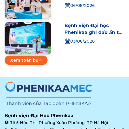
thai thế giới tại ngày
06/08/2026
đầu Hội thảo Khoa học
Quốc tế Y học Bào thai
2026
Bệnh viện Đại học
Phenikaa ghi dấu ấn tại
Hội nghị Khoa học Dược
03/08/2026
Bệnh viện Hà Nội mở
rộng năm 2026
Xem toàn bộ
Bệnh viện Đại Học Phenikaa
🏥 
Tổ 5 Hòe Thị, Phường Xuân Phương, TP Hà Nội