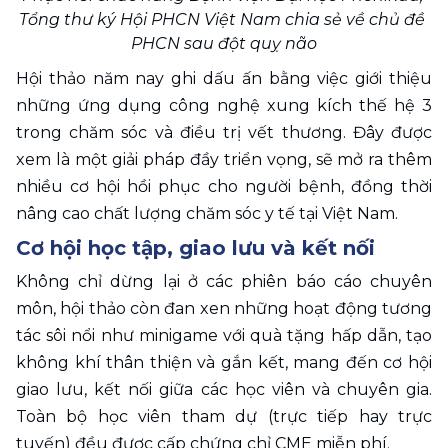
Tổng thư ký Hội PHCN Việt Nam chia sẻ về chủ đề 
PHCN sau đột quỵ não
Hội thảo năm nay ghi dấu ấn bằng việc giới thiệu 
những ứng dụng công nghệ xung kích thế hệ 3 
trong chăm sóc và điều trị vết thương. Đây được 
xem là một giải pháp đầy triển vọng, sẽ mở ra thêm 
nhiều cơ hội hồi phục cho người bệnh, đồng thời 
nâng cao chất lượng chăm sóc y tế tại Việt Nam.
Cơ hội học tập, giao lưu và kết nối
Không chỉ dừng lại ở các phiên báo cáo chuyên 
môn, hội thảo còn đan xen những hoạt động tương 
tác sôi nổi như minigame với quà tặng hấp dẫn, tạo 
không khí thân thiện và gắn kết, mang đến cơ hội 
giao lưu, kết nối giữa các học viên và chuyên gia. 
Toàn bộ học viên tham dự (trực tiếp hay trực 
tuyến) đều được cấp chứng chỉ CME miễn phí.