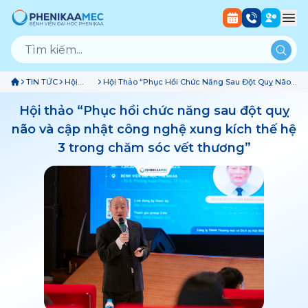
TIN TỨC
Hội
Hội Thảo “Phục Hồi Chức Năng Sau Đột Quỵ Não
Thảo Và
Và Cập Nhật Công Nghệ Xung Kích Thế Hệ 3
Sự Kiện
Trong Chăm Sóc Vết Thương”
Hội thảo “Phục hồi chức năng sau đột quỵ
não và cập nhật công nghệ xung kích thế hệ
3 trong chăm sóc vết thương”