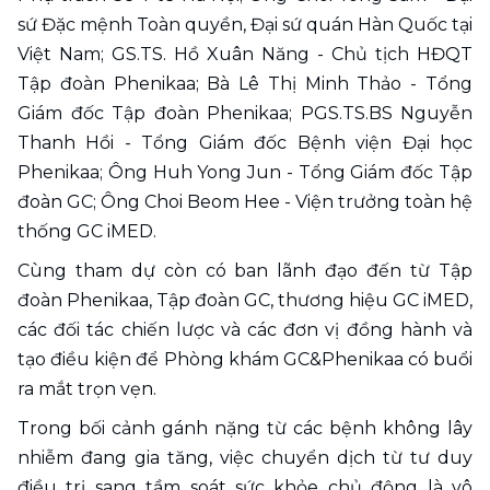
sứ Đặc mệnh Toàn quyền, Đại sứ quán Hàn Quốc tại 
Việt Nam; GS.TS. Hồ Xuân Năng - Chủ tịch HĐQT 
Tập đoàn Phenikaa; Bà Lê Thị Minh Thảo - Tổng 
Giám đốc Tập đoàn Phenikaa; PGS.TS.BS Nguyễn 
Thanh Hồi - Tổng Giám đốc Bệnh viện Đại học 
Phenikaa; Ông Huh Yong Jun - Tổng Giám đốc Tập 
đoàn GC; Ông Choi Beom Hee - Viện trưởng toàn hệ 
thống GC iMED.
Cùng tham dự còn có ban lãnh đạo đến từ Tập 
đoàn Phenikaa, Tập đoàn GC, thương hiệu GC iMED, 
các đối tác chiến lược và các đơn vị đồng hành và 
tạo điều kiện để Phòng khám GC&Phenikaa có buổi 
ra mắt trọn vẹn.
Trong bối cảnh gánh nặng từ các bệnh không lây 
nhiễm đang gia tăng, việc chuyển dịch từ tư duy 
điều trị sang tầm soát sức khỏe chủ động là vô 