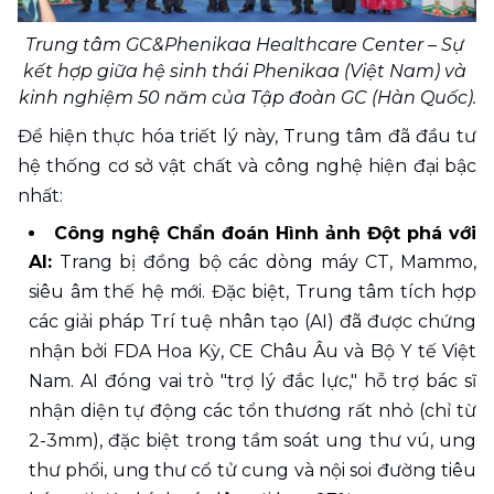
Trung tâm GC&Phenikaa Healthcare Center – Sự 
kết hợp giữa hệ sinh thái Phenikaa (Việt Nam) và 
kinh nghiệm 50 năm của Tập đoàn GC (Hàn Quốc).
Để hiện thực hóa triết lý này, Trung tâm đã đầu tư 
hệ thống cơ sở vật chất và công nghệ hiện đại bậc 
nhất:
Công nghệ Chẩn đoán Hình ảnh Đột phá với 
AI:
 Trang bị đồng bộ các dòng máy CT, Mammo, 
siêu âm thế hệ mới. Đặc biệt, Trung tâm tích hợp 
các giải pháp Trí tuệ nhân tạo (AI) đã được chứng 
nhận bởi FDA Hoa Kỳ, CE Châu Âu và Bộ Y tế Việt 
Nam. AI đóng vai trò "trợ lý đắc lực," hỗ trợ bác sĩ 
nhận diện tự động các tổn thương rất nhỏ (chỉ từ 
2-3mm), đặc biệt trong tầm soát ung thư vú, ung 
thư phổi, ung thư cổ tử cung và nội soi đường tiêu 