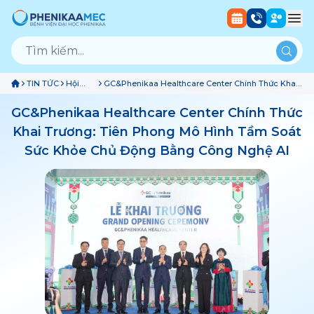
TIN TỨC
Hội
GC&Phenikaa Healthcare Center Chính Thức Khai
Thảo
Trương: Tiên Phong Mô Hình Tầm Soát Sức Khỏe
Và Sự
Chủ Động Bằng Công Nghệ AI
GC&Phenikaa Healthcare Center Chính Thức
Kiện
Khai Trương: Tiên Phong Mô Hình Tầm Soát
Sức Khỏe Chủ Động Bằng Công Nghệ AI