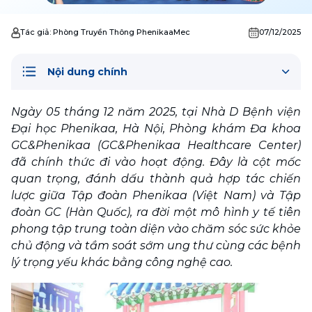
Tác giả:
Phòng Truyền Thông PhenikaaMec
07/12/2025
Nội dung chính
Ngày 05 tháng 12 năm 2025, tại Nhà D Bệnh viện 
Đại học Phenikaa, Hà Nội, Phòng khám Đa khoa 
GC&Phenikaa (GC&Phenikaa Healthcare Center) 
đã chính thức đi vào hoạt động. Đây là cột mốc 
quan trọng, đánh dấu thành quả hợp tác chiến 
lược giữa Tập đoàn Phenikaa (Việt Nam) và Tập 
đoàn GC (Hàn Quốc), ra đời một mô hình y tế tiên 
phong tập trung toàn diện vào chăm sóc sức khỏe 
chủ động và tầm soát sớm ung thư cùng các bệnh 
lý trọng yếu khác bằng công nghệ cao.