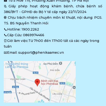
🏥 
Tổ 5 Hòe Thị, Phường Xuân Phương, TP Hà Nội
📃Giấy phép hoạt động khám bệnh, chữa bệnh số 
386/BYT - GPHĐ do Bộ Y tế cấp ngày 22/11/2024
®️ Chịu trách nhiệm chuyên môn kĩ thuật, nội dung: PGS. 
TS. BS Nguyễn Thanh Hồi
📞Hotline: 
1900.2262
📞Cấp Cứu: 
0869974466
⏰Giờ làm việc:Từ 7h00 đến 17h00 tất cả các ngày trong 
tuần
📧Email: 
support@phenikaamec.vn