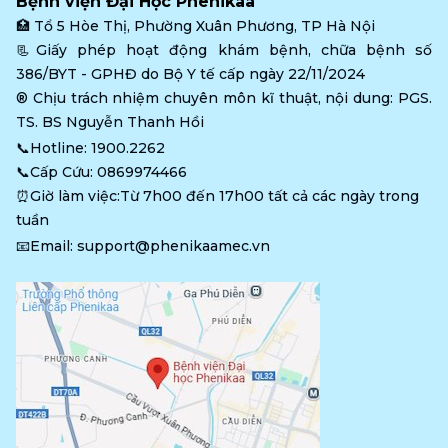
Bệnh viện Đại Học Phenikaa
🏥 
Tổ 5 Hòe Thị, Phường Xuân Phương, TP Hà Nội
📃Giấy phép hoạt động khám bệnh, chữa bệnh số 
386/BYT - GPHĐ do Bộ Y tế cấp ngày 22/11/2024
®️ Chịu trách nhiệm chuyên môn kĩ thuật, nội dung: PGS. 
TS. BS Nguyễn Thanh Hồi
📞Hotline: 
1900.2262
📞Cấp Cứu: 
0869974466
⏰Giờ làm việc:Từ 7h00 đến 17h00 tất cả các ngày trong 
tuần
📧Email: 
support@phenikaamec.vn