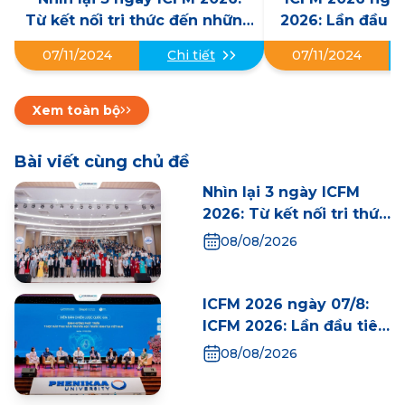
Từ kết nối tri thức đến những
2026: Lần đầu t
dấu mốc mới cho Y học bào
tổ chức Diễn đà
07/11/2024
Chi tiết
07/11/2024
thai Việt Nam
Quốc gia, mở lối
học bào thai
nguyên
Xem toàn bộ
Bài viết cùng chủ đề
Nhìn lại 3 ngày ICFM
2026: Từ kết nối tri thức
đến những dấu mốc
08/08/2026
mới cho Y học bào thai
Việt Nam
ICFM 2026 ngày 07/8:
ICFM 2026: Lần đầu tiên
Việt Nam tổ chức Diễn
08/08/2026
đàn Chiến lược Quốc
gia, mở lối phát triển Y