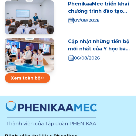
học bào thai trong kỷ
PhenikaaMec triển khai
nguyên mới
chương trình đào tạo
tiền thực tập cho sinh
07/08/2026
viên Điều dưỡng
Trường Y - Dược
Phenikaa
Cập nhật những tiến bộ
mới nhất của Y học bào
thai thế giới tại ngày
06/08/2026
đầu Hội thảo Khoa học
Quốc tế Y học Bào thai
2026
Xem toàn bộ