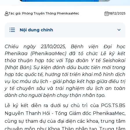
Tác giả:
Phòng Truyền Thông PhenikaaMec
18/12/2025
Nội dung chính
Chiều ngày 23/10/2025, Bệnh viện Đại học 
Phenikaa (PhenikaaMec) đã tổ chức Lễ ký kết 
thỏa thuận hợp tác với Tập đoàn Y tế Seishokai 
(Nhật Bản). Sự kiện đánh dấu bước tiến mới trong 
hợp tác quốc tế, hướng tới triển khai mô hình dịch 
vụ lọc máu du lịch - giải pháp kết hợp giữa điều trị 
y tế chuyên sâu và trải nghiệm du lịch an toàn 
dành cho người bệnh chạy thận nhân tạo. 
Lễ ký kết diễn ra dưới sự chủ trì của PGS.TS.BS 
Nguyễn Thanh Hồi - Tổng Giám đốc PhenikaaMec, 
cùng sự tham dự của đại diện các khoa, trung tâm 
chuyên môn như Khoa Thận nhân tạo, Trung tâm 