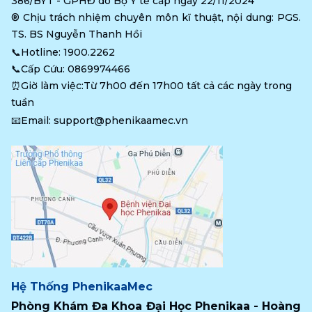
386/BYT - GPHĐ do Bộ Y tế cấp ngày 22/11/2024
®️ Chịu trách nhiệm chuyên môn kĩ thuật, nội dung: PGS. 
TS. BS Nguyễn Thanh Hồi
📞Hotline: 
1900.2262
📞Cấp Cứu: 
0869974466
⏰Giờ làm việc:Từ 7h00 đến 17h00 tất cả các ngày trong 
tuần
📧Email: 
support@phenikaamec.vn
Hệ Thống PhenikaaMec
Phòng Khám Đa Khoa Đại Học Phenikaa - Hoàng 