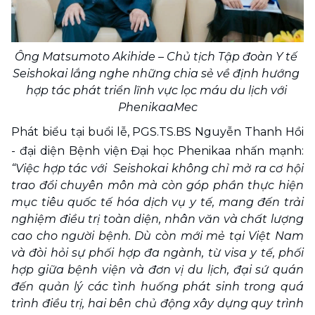
Ông Matsumoto Akihide – Chủ tịch Tập đoàn Y tế 
Seishokai lắng nghe những chia sẻ về định hướng 
hợp tác phát triển lĩnh vực lọc máu du lịch với 
PhenikaaMec
Phát biểu tại buổi lễ, PGS.TS.BS Nguyễn Thanh Hồi 
- đại diện Bệnh viện Đại học Phenikaa nhấn mạnh: 
“Việc hợp tác với  Seishokai không chỉ mở ra cơ hội 
trao đổi chuyên môn mà còn góp phần thực hiện 
mục tiêu quốc tế hóa dịch vụ y tế, mang đến trải 
nghiệm điều trị toàn diện, nhân văn và chất lượng 
cao cho người bệnh. Dù còn mới mẻ tại Việt Nam 
và đòi hỏi sự phối hợp đa ngành, từ visa y tế, phối 
hợp giữa bệnh viện và đơn vị du lịch, đại sứ quán 
đến quản lý các tình huống phát sinh trong quá 
trình điều trị, hai bên chủ động xây dựng quy trình 