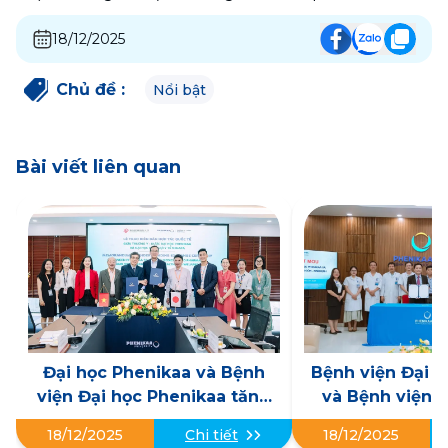
18/12/2025
Chủ đề
:
Nổi bật
Bài viết liên quan
Đại học Phenikaa và Bệnh
Bệnh viện Đại 
viện Đại học Phenikaa tăng
và Bệnh viện Đ
cường hợp tác Y tế toàn diện
Gòn - Nam Định
18/12/2025
Chi tiết
18/12/2025
với Đại học Phúc lợi Y tế
bản ghi nhớ