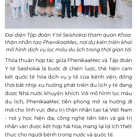
Đại diện Tập đoàn Y tế Seishoka
i
 tham quan Khoa 
thận nhân tạo PhenikaaMec, nơi dự kiến triển khai 
mô hình dịch vụ lọc máu du lịch trong thời gian tới
Thỏa thuận hợp tác giữa PhenikaaMec và Tập đoàn 
Y tế Seishokai là bước đi chiến lược, thể hiện cam 
kết quốc tế hóa dịch vụ y tế của bệnh viện, đồng 
thời bắt nhịp xu hướng phát triển du lịch y tế đang 
được Nhà nước khuyến khích. Với mô hình lọc máu 
du lịch, PhenikaaMec tiên phong mở ra hướng đi 
mới cho lĩnh vực điều trị thận nhân tạo tại Việt Nam 
- nơi y học hiện đại, công nghệ tiên tiến và giá trị 
nhân văn được kết hợp hài hòa, mang lại lợi ích thiết 
thực cho người bệnh trong nước và quốc tế. 