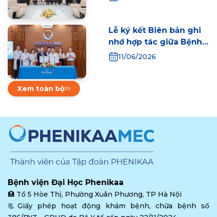
viện Trực thuộc số 1, Đại
học Trung Y Dược
Quảng Châu
Lễ ký kết Biên bản ghi
nhớ hợp tác giữa Bệnh
viện Đại học Phenikaa
11/06/2026
và Bệnh viện Đa khoa
Quốc tế Thiên Đức:
Không ngừng mở rộng
Xem toàn bộ
mạng lưới hợp tác đối
ngoại
Bệnh viện Đại Học Phenikaa
🏥 
Tổ 5 Hòe Thị, Phường Xuân Phương, TP Hà Nội
📃Giấy phép hoạt động khám bệnh, chữa bệnh số 