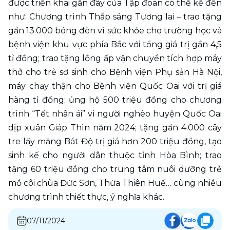
được triển khai gần đây của Tập đoàn có thể kể đến 
như: Chương trình Thắp sáng Tương lai – trao tặng 
gần 13.000 bóng đèn vì sức khỏe cho trường học và 
bệnh viện khu vực phía Bắc với tổng giá trị gần 4,5 
tỉ đồng; trao tặng lồng ấp vận chuyển tích hợp máy 
thở cho trẻ sơ sinh cho Bệnh viện Phụ sản Hà Nội, 
máy chạy thận cho Bệnh viện Quốc Oai với trị giá 
hàng tỉ đồng; ủng hộ 500 triệu đồng cho chương 
trình “Tết nhân ái” vì người nghèo huyện Quốc Oai 
dịp xuân Giáp Thìn năm 2024; tặng gần 4.000 cây 
tre lấy măng Bát Độ trị giá hơn 200 triệu đồng, tạo 
sinh kế cho người dân thuộc tỉnh Hòa Bình; trao 
tặng 60 triệu đồng cho trung tâm nuôi dưỡng trẻ 
mồ côi chùa Đức Sơn, Thừa Thiên Huế… cùng nhiều 
chương trình thiết thực, ý nghĩa khác.
07/11/2024