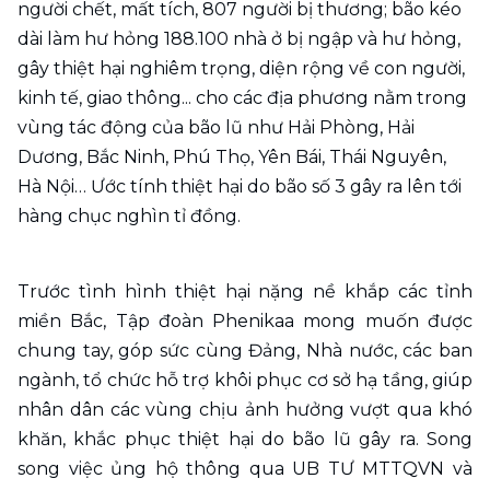
người chết, mất tích, 807 người bị thương; bão kéo 
dài làm hư hỏng 188.100 nhà ở bị ngập và hư hỏng, 
gây thiệt hại nghiêm trọng, diện rộng về con người, 
kinh tế, giao thông... cho các địa phương nằm trong 
vùng tác động của bão lũ như Hải Phòng, Hải 
Dương, Bắc Ninh, Phú Thọ, Yên Bái, Thái Nguyên, 
Hà Nội… Ước tính thiệt hại do bão số 3 gây ra lên tới 
hàng chục nghìn tỉ đồng.
Trước tình hình thiệt hại nặng nề khắp các tỉnh 
miền Bắc, Tập đoàn Phenikaa mong muốn được 
chung tay, góp sức cùng Đảng, Nhà nước, các ban 
ngành, tổ chức hỗ trợ khôi phục cơ sở hạ tầng, giúp 
nhân dân các vùng chịu ảnh hưởng vượt qua khó 
khăn, khắc phục thiệt hại do bão lũ gây ra. Song 
song việc ủng hộ thông qua UB TƯ MTTQVN và 