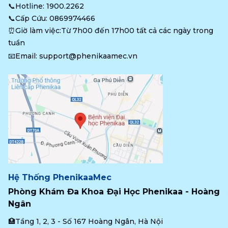
📞Hotline: 
1900.2262
📞Cấp Cứu: 
0869974466
⏰Giờ làm việc:Từ 7h00 đến 17h00 tất cả các ngày trong 
tuần
📧Email: 
support@phenikaamec.vn
Hệ Thống PhenikaaMec
Phòng Khám Đa Khoa Đại Học Phenikaa - Hoàng 
Ngân
🏥Tầng 1, 2, 3 - Số 167 Hoàng Ngân, Hà Nội