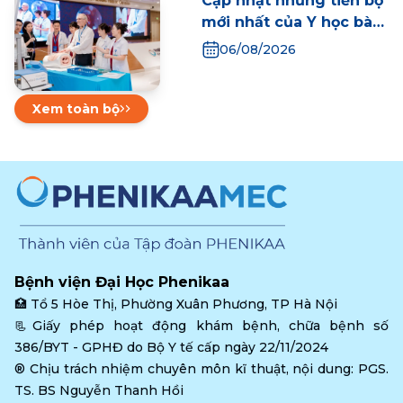
Cập nhật những tiến bộ
mới nhất của Y học bào
thai thế giới tại ngày
06/08/2026
đầu Hội thảo Khoa học
Quốc tế Y học Bào thai
2026
Xem toàn bộ
Bệnh viện Đại Học Phenikaa
🏥 
Tổ 5 Hòe Thị, Phường Xuân Phương, TP Hà Nội
📃Giấy phép hoạt động khám bệnh, chữa bệnh số 
386/BYT - GPHĐ do Bộ Y tế cấp ngày 22/11/2024
®️ Chịu trách nhiệm chuyên môn kĩ thuật, nội dung: PGS. 
TS. BS Nguyễn Thanh Hồi