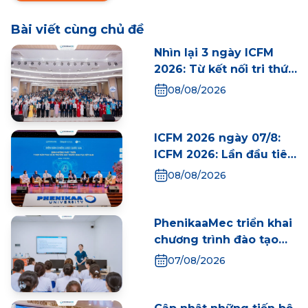
Bài viết cùng chủ đề
Nhìn lại 3 ngày ICFM
2026: Từ kết nối tri thức
đến những dấu mốc
08/08/2026
mới cho Y học bào thai
Việt Nam
ICFM 2026 ngày 07/8:
ICFM 2026: Lần đầu tiên
Việt Nam tổ chức Diễn
08/08/2026
đàn Chiến lược Quốc
gia, mở lối phát triển Y
học bào thai trong kỷ
PhenikaaMec triển khai
nguyên mới
chương trình đào tạo
tiền thực tập cho sinh
07/08/2026
viên Điều dưỡng
Trường Y - Dược
Phenikaa