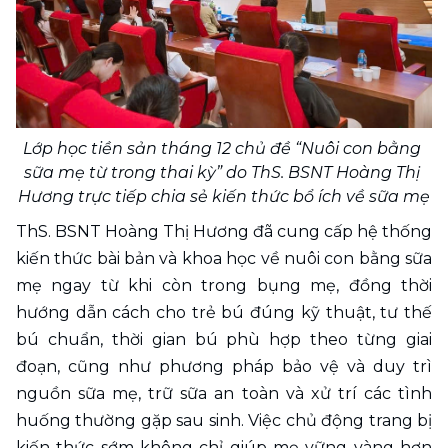
Lớp học tiền sản tháng 12 chủ đề “Nuôi con bằng 
sữa mẹ từ trong thai kỳ” do ThS. BSNT Hoàng Thị 
Hương trực tiếp chia sẻ kiến thức bổ ích về sữa mẹ
ThS. BSNT Hoàng Thị Hương đã cung cấp hệ thống 
kiến thức bài bản và khoa học về nuôi con bằng sữa 
mẹ ngay từ khi còn trong bụng mẹ, đồng thời 
hướng dẫn cách cho trẻ bú đúng kỹ thuật, tư thế 
bú chuẩn, thời gian bú phù hợp theo từng giai 
đoạn, cũng như phương pháp bảo vệ và duy trì 
nguồn sữa mẹ, trữ sữa an toàn và xử trí các tình 
huống thường gặp sau sinh. Việc chủ động trang bị 
kiến thức sớm không chỉ giúp mẹ vững vàng hơn 