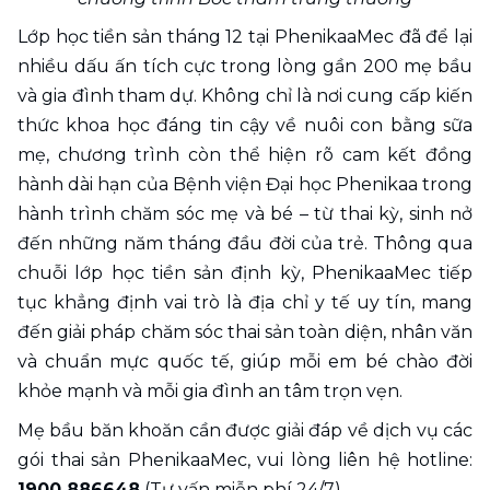
Lớp học tiền sản tháng 12 tại PhenikaaMec đã để lại 
nhiều dấu ấn tích cực trong lòng gần 200 mẹ bầu 
và gia đình tham dự. Không chỉ là nơi cung cấp kiến 
thức khoa học đáng tin cậy về nuôi con bằng sữa 
mẹ, chương trình còn thể hiện rõ cam kết đồng 
hành dài hạn của Bệnh viện Đại học Phenikaa trong 
hành trình chăm sóc mẹ và bé – từ thai kỳ, sinh nở 
đến những năm tháng đầu đời của trẻ. Thông qua 
chuỗi lớp học tiền sản định kỳ, PhenikaaMec tiếp 
tục khẳng định vai trò là địa chỉ y tế uy tín, mang 
đến giải pháp chăm sóc thai sản toàn diện, nhân văn 
và chuẩn mực quốc tế, giúp mỗi em bé chào đời 
khỏe mạnh và mỗi gia đình an tâm trọn vẹn.
Mẹ bầu băn khoăn cần được giải đáp về dịch vụ các 
gói thai sản PhenikaaMec, vui lòng liên hệ hotline: 
1900 886648
 (Tư vấn miễn phí 24/7).