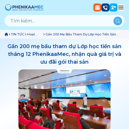
TIN TỨC
Hoạt
Gần 200 Mẹ Bầu Tham Dự Lớp Học Tiền Sản
Động
Tháng 12 PhenikaaMec, Nhận Quà Giá Trị Và Ưu
Bệnh
Đãi Gói Thai Sản
Gần 200 mẹ bầu tham dự Lớp học tiền sản
Viện
tháng 12 PhenikaaMec, nhận quà giá trị và
ưu đãi gói thai sản