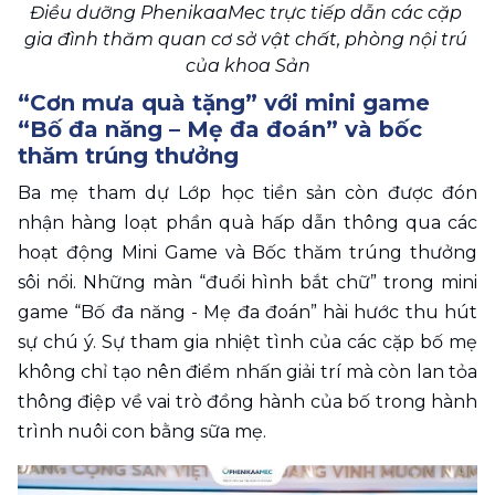
Điều dưỡng PhenikaaMec trực tiếp dẫn các cặp 
gia đình thăm quan cơ sở vật chất, phòng nội trú 
của khoa Sản
“Cơn mưa quà tặng” với mini game 
“Bố đa năng – Mẹ đa đoán” và bốc 
thăm trúng thưởng
Ba mẹ tham dự Lớp học tiền sản còn được đón 
nhận hàng loạt phần quà hấp dẫn thông qua các 
hoạt động Mini Game và Bốc thăm trúng thưởng 
sôi nổi. Những màn “đuổi hình bắt chữ” trong mini 
game “Bố đa năng - Mẹ đa đoán” hài hước thu hút 
sự chú ý. Sự tham gia nhiệt tình của các cặp bố mẹ 
không chỉ tạo nên điểm nhấn giải trí mà còn lan tỏa 
thông điệp về vai trò đồng hành của bố trong hành 
trình nuôi con bằng sữa mẹ.