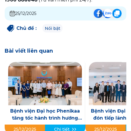
25/12/2025
Chủ đề
:
Nổi bật
Bài viết liên quan
Bệnh viện Đại học Phenikaa
Bệnh viện Đại 
tăng tốc hành trình hướng
đón tiếp lãnh 
tới Chương trình Công nhận
Tập đoàn Nih
25/12/2025
Chi tiết
25/12/2025