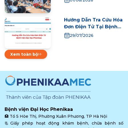
01/08/2026
môn với Bệnh viện Đa
khoa số 2 tỉnh Lào Cai
Hướng Dẫn Tra Cứu Hóa
Đơn Điện Tử Tại Bệnh
Viện Đại Học Phenikaa
29/07/2026
Xem toàn bộ
Bệnh viện Đại Học Phenikaa
🏥 
Tổ 5 Hòe Thị, Phường Xuân Phương, TP Hà Nội
📃Giấy phép hoạt động khám bệnh, chữa bệnh số 