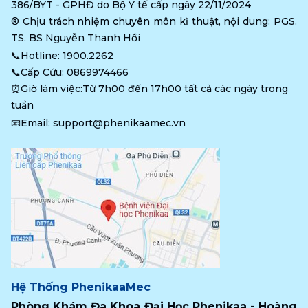
386/BYT - GPHĐ do Bộ Y tế cấp ngày 22/11/2024
®️ Chịu trách nhiệm chuyên môn kĩ thuật, nội dung: PGS. 
TS. BS Nguyễn Thanh Hồi
📞Hotline: 
1900.2262
📞Cấp Cứu: 
0869974466
⏰Giờ làm việc:Từ 7h00 đến 17h00 tất cả các ngày trong 
tuần
📧Email: 
support@phenikaamec.vn
Hệ Thống PhenikaaMec
Phòng Khám Đa Khoa Đại Học Phenikaa - Hoàng 