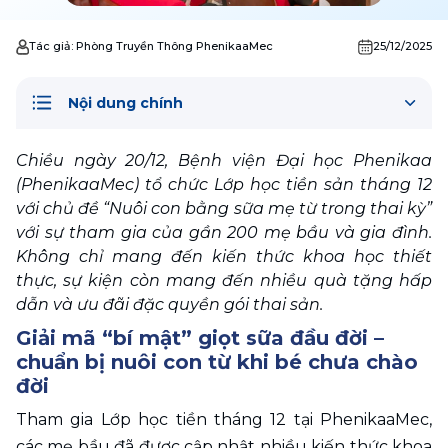
Tác giả:
Phòng Truyền Thông PhenikaaMec
25/12/2025
Nội dung chính
Chiều ngày 20/12, Bệnh viện Đại học Phenikaa 
(PhenikaaMec) tổ chức Lớp học tiền sản tháng 12 
với chủ đề “Nuôi con bằng sữa mẹ từ trong thai kỳ” 
với sự tham gia của gần 200 mẹ bầu và gia đình. 
Không chỉ mang đến kiến thức khoa học thiết 
thực, sự kiện còn mang đến nhiều quà tặng hấp 
dẫn và ưu đãi đặc quyền gói thai sản.
Giải mã “bí mật” giọt sữa đầu đời – 
chuẩn bị nuôi con từ khi bé chưa chào 
đời
Tham gia Lớp học tiền tháng 12 tại PhenikaaMec, 
các mẹ bầu đã được cập nhật nhiều kiến thức khoa 