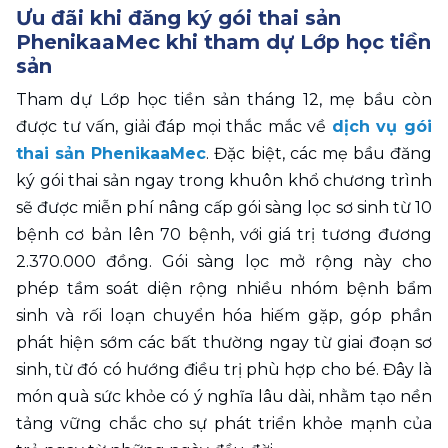
Ưu đãi khi đăng ký gói thai sản 
PhenikaaMec khi tham dự Lớp học tiền 
sản
Tham dự Lớp học tiền sản tháng 12, mẹ bầu còn 
được tư vấn, giải đáp mọi thắc mắc về 
dịch vụ gói 
thai sản PhenikaaMec
. Đặc biệt, các mẹ bầu đăng 
ký gói thai sản ngay trong khuôn khổ chương trình 
sẽ được miễn phí nâng cấp gói sàng lọc sơ sinh từ 10 
bệnh cơ bản lên 70 bệnh, với giá trị tương đương 
2.370.000 đồng. Gói sàng lọc mở rộng này cho 
phép tầm soát diện rộng nhiều nhóm bệnh bẩm 
sinh và rối loạn chuyển hóa hiếm gặp, góp phần 
phát hiện sớm các bất thường ngay từ giai đoạn sơ 
sinh, từ đó có hướng điều trị phù hợp cho bé. Đây là 
món quà sức khỏe có ý nghĩa lâu dài, nhằm tạo nền 
tảng vững chắc cho sự phát triển khỏe mạnh của 