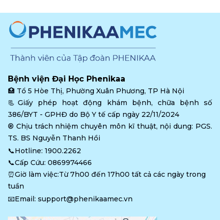
Bệnh viện Đại Học Phenikaa
🏥 
Tổ 5 Hòe Thị, Phường Xuân Phương, TP Hà Nội
📃Giấy phép hoạt động khám bệnh, chữa bệnh số 
386/BYT - GPHĐ do Bộ Y tế cấp ngày 22/11/2024
®️ Chịu trách nhiệm chuyên môn kĩ thuật, nội dung: PGS. 
TS. BS Nguyễn Thanh Hồi
📞Hotline: 
1900.2262
📞Cấp Cứu: 
0869974466
⏰Giờ làm việc:Từ 7h00 đến 17h00 tất cả các ngày trong 
tuần
📧Email: 
support@phenikaamec.vn