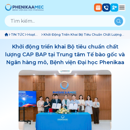
TIN TỨC
Hoạt
Khởi Động Triển Khai Bộ Tiêu Chuẩn Chất Lượng
Động
CAP BAP Tại Trung Tâm Tế Bào Gốc Và Ngân
Bệnh
Hàng Mô, Bệnh Viện Đại Học Phenikaa
Khởi động triển khai Bộ tiêu chuẩn chất
Viện
lượng CAP BAP tại Trung tâm Tế bào gốc và
Ngân hàng mô, Bệnh viện Đại học Phenikaa