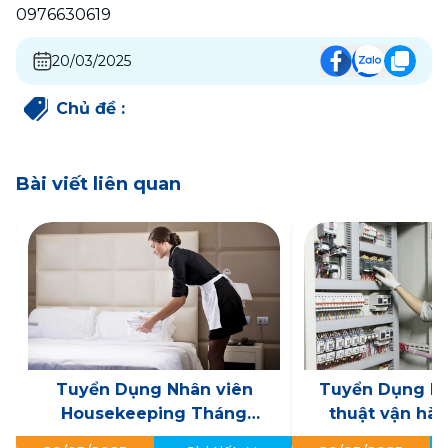
0976630619
20/03/2025
Chủ đề
:
Bài viết liên quan
Tuyển Dụng Nhân viên
Tuyển Dụng Nh
Housekeeping Tháng
thuật vận hành
03/2025
Tháng 03