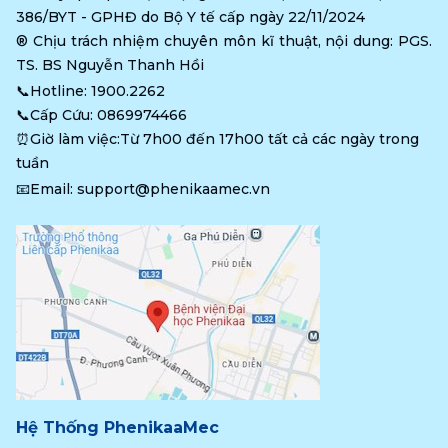
386/BYT - GPHĐ do Bộ Y tế cấp ngày 22/11/2024
®️ Chịu trách nhiệm chuyên môn kĩ thuật, nội dung: PGS. 
TS. BS Nguyễn Thanh Hồi
📞Hotline: 
1900.2262
📞Cấp Cứu: 
0869974466
⏰Giờ làm việc:Từ 7h00 đến 17h00 tất cả các ngày trong 
tuần
📧Email: 
support@phenikaamec.vn
Hệ Thống PhenikaaMec