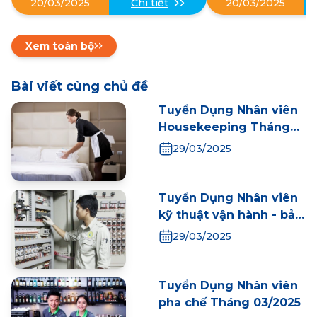
20/03/2025
Chi tiết
20/03/2025
Xem toàn bộ
Bài viết cùng chủ đề
Tuyển Dụng Nhân viên
Housekeeping Tháng
03/2025
29/03/2025
Tuyển Dụng Nhân viên
kỹ thuật vận hành - bảo
trì Tháng 03/2025
29/03/2025
Tuyển Dụng Nhân viên
pha chế Tháng 03/2025