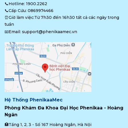
📞Hotline: 
1900.2262
📞Cấp Cứu: 
0869974466
⏰Giờ làm việc:Từ 7h30 đến 16h30 tất cả các ngày trong 
tuần
📧Email: 
support@phenikaamec.vn
Hệ Thống PhenikaaMec
Phòng Khám Đa Khoa Đại Học Phenikaa - Hoàng 
Ngân
🏥Tầng 1, 2, 3 - Số 167 Hoàng Ngân, Hà Nội