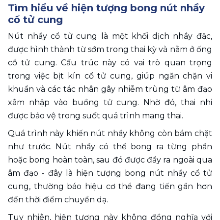
Tìm hiểu về hiện tượng bong nút nhầy 
cổ tử cung
Nút nhầy cổ tử cung là một khối dịch nhầy đặc, 
được hình thành từ sớm trong thai kỳ và nằm ở ống 
cổ tử cung. Cấu trúc này có vai trò quan trọng 
trong việc bịt kín cổ tử cung, giúp ngăn chặn vi 
khuẩn và các tác nhân gây nhiễm trùng từ âm đạo 
xâm nhập vào buồng tử cung. Nhờ đó, thai nhi 
được bảo vệ trong suốt quá trình mang thai.
Quá trình này khiến nút nhầy không còn bám chặt 
như trước. Nút nhầy có thể bong ra từng phần 
hoặc bong hoàn toàn, sau đó được đẩy ra ngoài qua 
âm đạo - đây là hiện tượng bong nút nhầy cổ tử 
cung, thường báo hiệu cơ thể đang tiến gần hơn 
đến thời điểm chuyển dạ.
Tuy nhiên, hiện tượng này không đồng nghĩa với 