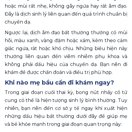
hoặc mùi rất nhẹ, không gây ngứa hay rát âm đạo. 
Đây là dịch sinh lý liên quan đến quá trình chuẩn bị 
chuyển dạ.
Ngược lại, dịch âm đạo bất thường thường có mùi 
hôi, màu xanh, vàng đậm hoặc xám, kèm theo cảm 
giác ngứa, rát hoặc khó chịu. Những biểu hiện này 
thường liên quan đến viêm nhiễm phụ khoa và 
không phải dấu hiệu của chuyển dạ. Bạn nên đi 
khám để được chẩn đoán và điều trị phù hợp.
Khi nào mẹ bầu cần đi khám ngay? 
Trong giai đoạn cuối thai kỳ, bong nút nhầy cổ tử 
cung có thể là hiện tượng sinh lý bình thường. Tuy 
nhiên, bạn nên đến cơ sở y tế ngay khi xuất hiện 
những dấu hiệu bất thường dưới đây để giúp mẹ 
và bé khỏe mạnh trong giai đoạn quan trọng này: