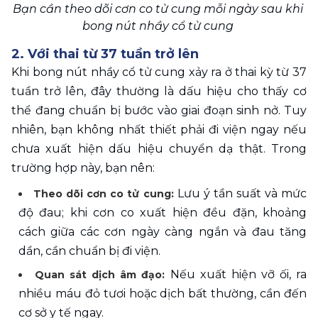
Bạn cần theo dõi cơn co tử cung mỗi ngày sau khi 
bong nút nhầy cổ tử cung 
2. Với thai từ 37 tuần trở lên
Khi bong nút nhầy cổ tử cung xảy ra ở thai kỳ từ 37 
tuần trở lên, đây thường là dấu hiệu cho thấy cơ 
thể đang chuẩn bị bước vào giai đoạn sinh nở. Tuy 
nhiên, bạn không nhất thiết phải đi viện ngay nếu 
chưa xuất hiện dấu hiệu chuyển dạ thật. Trong 
trường hợp này, bạn nên:
Lưu ý tần suất và mức 
Theo dõi cơn co tử cung: 
độ đau; khi cơn co xuất hiện đều đặn, khoảng 
cách giữa các cơn ngày càng ngắn và đau tăng 
dần, cần chuẩn bị đi viện.
 Nếu xuất hiện vỡ ối, ra 
Quan sát dịch âm đạo:
nhiều máu đỏ tươi hoặc dịch bất thường, cần đến 
cơ sở y tế ngay.