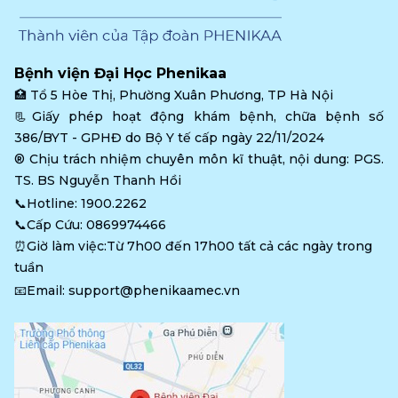
Bệnh viện Đại Học Phenikaa
🏥 
Tổ 5 Hòe Thị, Phường Xuân Phương, TP Hà Nội
📃Giấy phép hoạt động khám bệnh, chữa bệnh số 
386/BYT - GPHĐ do Bộ Y tế cấp ngày 22/11/2024
®️ Chịu trách nhiệm chuyên môn kĩ thuật, nội dung: PGS. 
TS. BS Nguyễn Thanh Hồi
📞Hotline: 
1900.2262
📞Cấp Cứu: 
0869974466
⏰Giờ làm việc:Từ 7h00 đến 17h00 tất cả các ngày trong 
tuần
📧Email: 
support@phenikaamec.vn