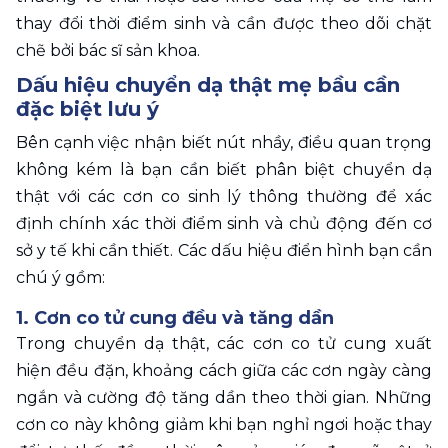
thay đổi thời điểm sinh và cần được theo dõi chặt 
chẽ bởi bác sĩ sản khoa.
Dấu hiệu chuyển dạ thật mẹ bầu cần 
đặc biệt lưu ý
Bên cạnh việc nhận biết nút nhầy, điều quan trọng 
không kém là bạn cần biết phân biệt chuyển dạ 
thật với các cơn co sinh lý thông thường để xác 
định chính xác thời điểm sinh và chủ động đến cơ 
sở y tế khi cần thiết. Các dấu hiệu điển hình bạn cần 
chú ý gồm: 
1. Cơn co tử cung đều và tăng dần 
Trong chuyển dạ thật, các cơn co tử cung xuất 
hiện đều đặn, khoảng cách giữa các cơn ngày càng 
ngắn và cường độ tăng dần theo thời gian. Những 
cơn co này không giảm khi bạn nghỉ ngơi hoặc thay 