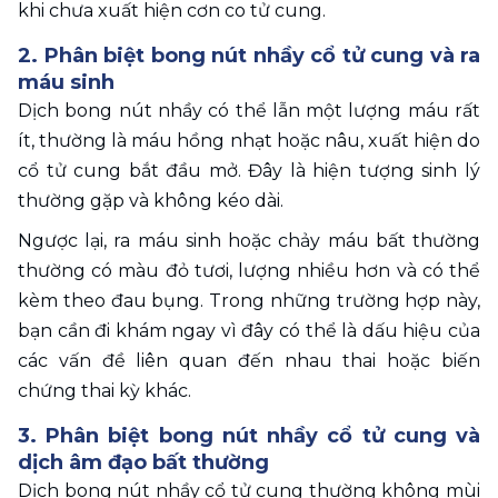
khi chưa xuất hiện cơn co tử cung.
2. Phân biệt bong nút nhầy cổ tử cung và ra 
máu sinh
Dịch bong nút nhầy có thể lẫn một lượng máu rất 
ít, thường là máu hồng nhạt hoặc nâu, xuất hiện do 
cổ tử cung bắt đầu mở. Đây là hiện tượng sinh lý 
thường gặp và không kéo dài.
Ngược lại, ra máu sinh hoặc chảy máu bất thường 
thường có màu đỏ tươi, lượng nhiều hơn và có thể 
kèm theo đau bụng. Trong những trường hợp này, 
bạn cần đi khám ngay vì đây có thể là dấu hiệu của 
các vấn đề liên quan đến nhau thai hoặc biến 
chứng thai kỳ khác.
3. Phân biệt bong nút nhầy cổ tử cung và 
dịch âm đạo bất thường
Dịch bong nút nhầy cổ tử cung thường không mùi 