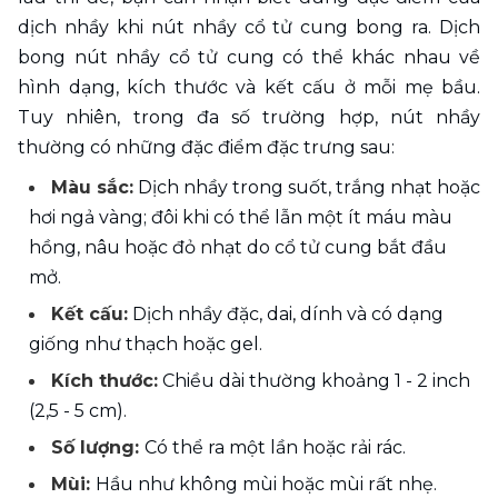
dịch nhầy khi nút nhầy cổ tử cung bong ra. Dịch 
bong nút nhầy cổ tử cung có thể khác nhau về 
hình dạng, kích thước và kết cấu ở mỗi mẹ bầu. 
Tuy nhiên, trong đa số trường hợp, nút nhầy 
thường có những đặc điểm đặc trưng sau:
Màu sắc:
 Dịch nhầy trong suốt, trắng nhạt hoặc 
hơi ngả vàng; đôi khi có thể lẫn một ít máu màu 
hồng, nâu hoặc đỏ nhạt do cổ tử cung bắt đầu 
mở.
Kết cấu:
 Dịch nhầy đặc, dai, dính và có dạng 
giống như thạch hoặc gel.
Kích thước:
 Chiều dài thường khoảng 1 - 2 inch 
(2,5 - 5 cm).
Số lượng: 
Có thể ra một lần hoặc rải rác.
Mùi: 
Hầu như không mùi hoặc mùi rất nhẹ.