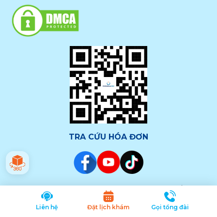
TRA CỨU HÓA ĐƠN
*Toàn bộ nội dung trên website PhenikaaMec đã được thẩm định 
chuyên môn bởi đội ngũ bác sĩ chuyên khoa. Thông tin được cung 
Liên hệ
Đặt lịch khám
Gọi tổng đài
cấp nhằm mục đích tham khảo; hiệu quả điều trị thực tế có thể 