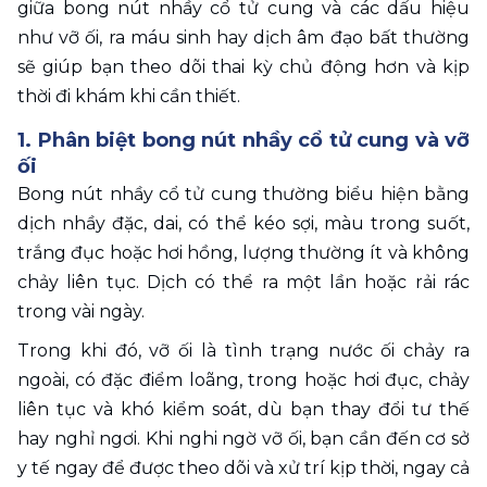
giữa bong nút nhầy cổ tử cung và các dấu hiệu 
như vỡ ối, ra máu sinh hay dịch âm đạo bất thường 
sẽ giúp bạn theo dõi thai kỳ chủ động hơn và kịp 
thời đi khám khi cần thiết. 
1. Phân biệt bong nút nhầy cổ tử cung và vỡ 
ối
Bong nút nhầy cổ tử cung thường biểu hiện bằng 
dịch nhầy đặc, dai, có thể kéo sợi, màu trong suốt, 
trắng đục hoặc hơi hồng, lượng thường ít và không 
chảy liên tục. Dịch có thể ra một lần hoặc rải rác 
trong vài ngày.
Trong khi đó, vỡ ối là tình trạng nước ối chảy ra 
ngoài, có đặc điểm loãng, trong hoặc hơi đục, chảy 
liên tục và khó kiểm soát, dù bạn thay đổi tư thế 
hay nghỉ ngơi. Khi nghi ngờ vỡ ối, bạn cần đến cơ sở 
y tế ngay để được theo dõi và xử trí kịp thời, ngay cả 