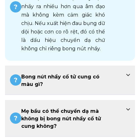
nhầy ra nhiều hơn qua âm đạo 
mà không kèm cảm giác khó 
chịu. Nếu xuất hiện đau bụng dữ 
dội hoặc cơn co rõ rệt, đó có thể 
là dấu hiệu chuyển dạ chứ 
không chỉ riêng bong nút nhầy.
Bong nút nhầy cổ tử cung có
màu gì?
Mẹ bầu có thể chuyển dạ mà
không bị bong nút nhầy cổ tử
cung không?