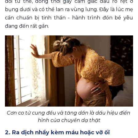
đổi tư thế, đồng thời gây cảm giác đau rõ rệt ở 
bụng dưới và có thể lan ra vùng lưng. Đây là lúc mẹ 
cần chuẩn bị tinh thần - hành trình đón bé yêu 
đang đến rất gần.
Cơn co tử cung đều và tăng dần là dấu hiệu điển 
hình của chuyển dạ thật
2. Ra dịch nhầy kèm máu hoặc vỡ ối 