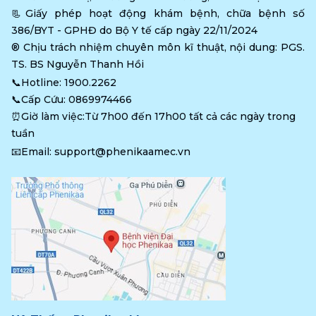
📃Giấy phép hoạt động khám bệnh, chữa bệnh số 
386/BYT - GPHĐ do Bộ Y tế cấp ngày 22/11/2024
®️ Chịu trách nhiệm chuyên môn kĩ thuật, nội dung: PGS. 
TS. BS Nguyễn Thanh Hồi
📞Hotline: 
1900.2262
📞Cấp Cứu: 
0869974466
⏰Giờ làm việc:Từ 7h00 đến 17h00 tất cả các ngày trong 
tuần
📧Email: 
support@phenikaamec.vn