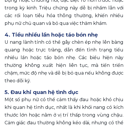
bụng hoặc chướng hơi, đặc biệt rõ hơn trước hoặc 
trong kỳ kinh. Triệu chứng này dễ bị nhầm lẫn với 
các rối loạn tiêu hóa thông thường, khiến nhiều 
phụ nữ chủ quan và bỏ qua việc thăm khám.
4. Tiểu nhiều lần hoặc táo bón nhẹ
U nang lành tính có thể gây chèn ép nhẹ lên bàng 
quang hoặc trực tràng, dẫn đến tình trạng tiểu 
nhiều lần hoặc táo bón nhẹ. Các biểu hiện này 
thường không xuất hiện liên tục, mà tiến triển 
chậm, mức độ nhẹ và dễ bị bỏ qua nếu không được 
theo dõi kỹ.
5. Đau khi quan hệ tình dục
Một số phụ nữ có thể cảm thấy đau hoặc khó chịu 
khi quan hệ tình dục, nhất là khi khối nang có kích 
thước lớn hoặc nằm ở vị trí thấp trong vùng chậu. 
Cảm giác đau thường không kéo dài, nhưng có thể 