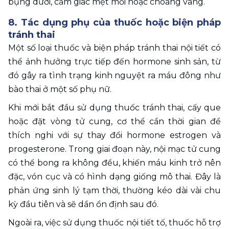
bụng dưới, cảm giác mệt mỏi hoặc choáng váng.
8. Tác dụng phụ của thuốc hoặc biện pháp 
tránh thai
Một số loại thuốc và biện pháp tránh thai nội tiết có 
thể ảnh hưởng trực tiếp đến hormone sinh sản, từ 
đó gây ra tình trạng kinh nguyệt ra máu đông như 
bào thai ở một số phụ nữ.
Khi mới bắt đầu sử dụng thuốc tránh thai, cấy que 
hoặc đặt vòng tử cung, cơ thể cần thời gian để 
thích nghi với sự thay đổi hormone estrogen và 
progesterone. Trong giai đoạn này, nội mạc tử cung 
có thể bong ra không đều, khiến máu kinh trở nên 
đặc, vón cục và có hình dạng giống mô thai. Đây là 
phản ứng sinh lý tạm thời, thường kéo dài vài chu 
kỳ đầu tiên và sẽ dần ổn định sau đó.
Ngoài ra, việc sử dụng thuốc nội tiết tố, thuốc hỗ trợ 