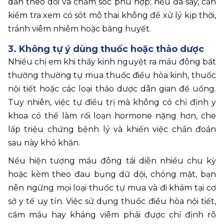
dẫn theo dõi và chăm sóc phù hợp; nếu đã sảy, cần 
kiểm tra xem có sót mô thai không để xử lý kịp thời, 
tránh viêm nhiễm hoặc băng huyết.
3. Không tự ý dùng thuốc hoặc thảo dược
Nhiều chị em khi thấy kinh nguyệt ra máu đông bất 
thường thường tự mua thuốc điều hòa kinh, thuốc 
nội tiết hoặc các loại thảo dược dân gian để uống. 
Tuy nhiên, việc tự điều trị mà không có chỉ định y 
khoa có thể làm rối loạn hormone nặng hơn, che 
lấp triệu chứng bệnh lý và khiến việc chẩn đoán 
sau này khó khăn.
Nếu hiện tượng máu đông tái diễn nhiều chu kỳ 
hoặc kèm theo đau bụng dữ dội, chóng mặt, bạn 
nên ngừng mọi loại thuốc tự mua và đi khám tại cơ 
sở y tế uy tín. Việc sử dụng thuốc điều hòa nội tiết, 
cầm máu hay kháng viêm phải được chỉ định rõ 