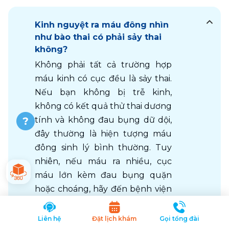
Kinh nguyệt ra máu đông nhìn
như bào thai có phải sảy thai
không?
Không phải tất cả trường hợp 
máu kinh có cục đều là sảy thai. 
Nếu bạn không bị trễ kinh, 
không có kết quả thử thai dương 
tính và không đau bụng dữ dội, 
đây thường là hiện tượng máu 
đông sinh lý bình thường. Tuy 
nhiên, nếu máu ra nhiều, cục 
máu lớn kèm đau bụng quặn 
hoặc choáng, hãy đến bệnh viện 
ngay để kiểm tra khả năng sảy 
thai sớm hoặc thai ngoài tử cung.
Liên hệ
Đặt lịch khám
Gọi tổng đài