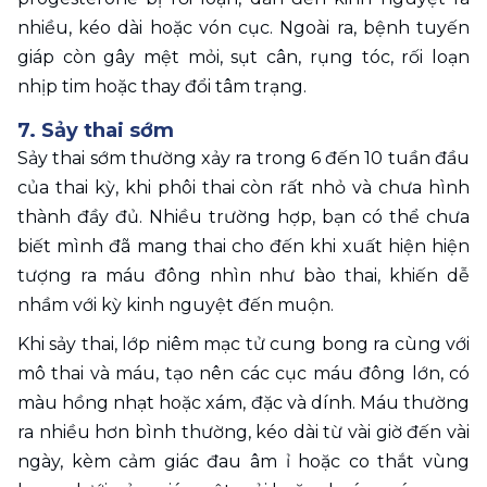
nhiều, kéo dài hoặc vón cục. Ngoài ra, bệnh tuyến 
giáp còn gây mệt mỏi, sụt cân, rụng tóc, rối loạn 
nhịp tim hoặc thay đổi tâm trạng.
7. Sảy thai sớm
Sảy thai sớm thường xảy ra trong 6 đến 10 tuần đầu 
của thai kỳ, khi phôi thai còn rất nhỏ và chưa hình 
thành đầy đủ. Nhiều trường hợp, bạn có thể chưa 
biết mình đã mang thai cho đến khi xuất hiện hiện 
tượng ra máu đông nhìn như bào thai, khiến dễ 
nhầm với kỳ kinh nguyệt đến muộn.
Khi sảy thai, lớp niêm mạc tử cung bong ra cùng với 
mô thai và máu, tạo nên các cục máu đông lớn, có 
màu hồng nhạt hoặc xám, đặc và dính. Máu thường 
ra nhiều hơn bình thường, kéo dài từ vài giờ đến vài 
ngày, kèm cảm giác đau âm ỉ hoặc co thắt vùng 