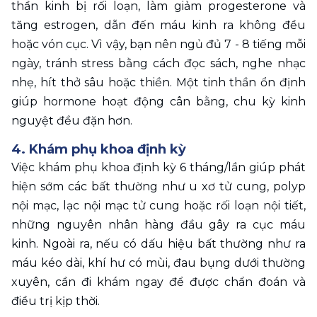
thần kinh bị rối loạn, làm giảm progesterone và 
tăng estrogen, dẫn đến máu kinh ra không đều 
hoặc vón cục. Vì vậy, bạn nên ngủ đủ 7 - 8 tiếng mỗi 
ngày, tránh stress bằng cách đọc sách, nghe nhạc 
nhẹ, hít thở sâu hoặc thiền. Một tinh thần ổn định 
giúp hormone hoạt động cân bằng, chu kỳ kinh 
nguyệt đều đặn hơn.
4. Khám phụ khoa định kỳ 
Việc khám phụ khoa định kỳ 6 tháng/lần giúp phát 
hiện sớm các bất thường như u xơ tử cung, polyp 
nội mạc, lạc nội mạc tử cung hoặc rối loạn nội tiết, 
những nguyên nhân hàng đầu gây ra cục máu 
kinh. Ngoài ra, nếu có dấu hiệu bất thường như ra 
máu kéo dài, khí hư có mùi, đau bụng dưới thường 
xuyên, cần đi khám ngay để được chẩn đoán và 
điều trị kịp thời.