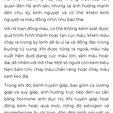
quan đến hệ sinh sản, nhưng lại ảnh hưởng mạnh 
đến chu kỳ kinh nguyệt và có thể khiến kinh 
nguyệt ra máu đông nhìn như bào thai.
Với rối loạn đông máu, cơ thể không kiểm soát được 
quá trình hình thành hoặc tan cục máu, khiến máu 
chảy ra trong kỳ kinh dễ bị ứ lại và đông đặc trong 
buồng tử cung. Khi được tống ra ngoài, máu này 
xuất hiện dưới dạng cục máu lớn, sẫm màu hoặc 
dai, dễ nhầm với mô thai. Một số người còn kèm biểu 
hiện bầm tím, chảy máu chân răng hoặc chảy máu 
cam kéo dài.
Trong khi đó, bệnh tuyến giáp, bao gồm cả cường 
giáp và suy giáp, ảnh hưởng trực tiếp đến sự cân 
bằng hormone sinh dục nữ. Khi tuyến giáp hoạt 
động kém hoặc quá mức, nồng độ estrogen và 
progesterone bị rối loạn, dẫn đến kinh nguyệt ra 