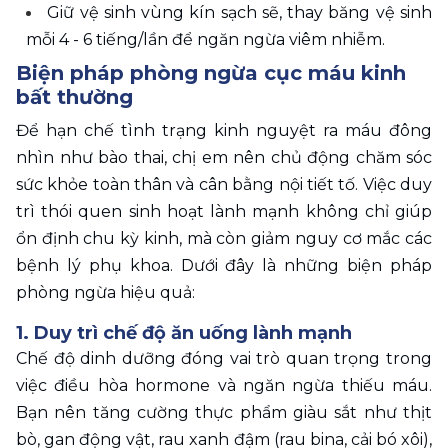
Giữ vệ sinh vùng kín sạch sẽ, thay băng vệ sinh 
mỗi 4 - 6 tiếng/lần để ngăn ngừa viêm nhiễm.
Biện pháp phòng ngừa cục máu kinh 
bất thường
Để hạn chế tình trạng kinh nguyệt ra máu đông 
nhìn như bào thai, chị em nên chủ động chăm sóc 
sức khỏe toàn thân và cân bằng nội tiết tố. Việc duy 
trì thói quen sinh hoạt lành mạnh không chỉ giúp 
ổn định chu kỳ kinh, mà còn giảm nguy cơ mắc các 
bệnh lý phụ khoa. Dưới đây là những biện pháp 
phòng ngừa hiệu quả:
1. Duy trì chế độ ăn uống lành mạnh 
Chế độ dinh dưỡng đóng vai trò quan trọng trong 
việc điều hòa hormone và ngăn ngừa thiếu máu. 
Bạn nên tăng cường thực phẩm giàu sắt như thịt 
bò, gan động vật, rau xanh đậm (rau bina, cải bó xôi), 