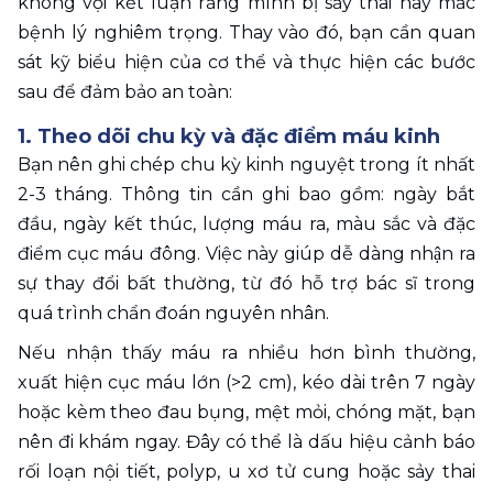
không vội kết luận rằng mình bị sảy thai hay mắc 
bệnh lý nghiêm trọng. Thay vào đó, bạn cần quan 
sát kỹ biểu hiện của cơ thể và thực hiện các bước 
sau để đảm bảo an toàn:
1. Theo dõi chu kỳ và đặc điểm máu kinh
Bạn nên ghi chép chu kỳ kinh nguyệt trong ít nhất 
2-3 tháng. Thông tin cần ghi bao gồm: ngày bắt 
đầu, ngày kết thúc, lượng máu ra, màu sắc và đặc 
điểm cục máu đông. Việc này giúp dễ dàng nhận ra 
sự thay đổi bất thường, từ đó hỗ trợ bác sĩ trong 
quá trình chẩn đoán nguyên nhân.
Nếu nhận thấy máu ra nhiều hơn bình thường, 
xuất hiện cục máu lớn (>2 cm), kéo dài trên 7 ngày 
hoặc kèm theo đau bụng, mệt mỏi, chóng mặt, bạn 
nên đi khám ngay. Đây có thể là dấu hiệu cảnh báo 
rối loạn nội tiết, polyp, u xơ tử cung hoặc sảy thai 