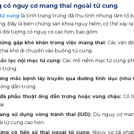
 có nguy cơ mang thai ngoài tử cung 
 tử cung
 là tình trạng trứng đã thụ tinh nhưng làm tổ 
g. Đây là biến chứng sản khoa nguy hiểm, có thể xảy ra ở
ố đối tượng có nguy cơ cao hơn, bao gồm:
từng gặp khó khăn trong việc mang thai: 
Các vấn đề
 thai khó di chuyển vào buồng tử cung.
ắc lạc nội mạc tử cung: 
Các mô niêm mạc tử cung phát 
i trứng.
ừng mắc bệnh lây truyền qua đường tình dục (như C
ở ống dẫn trứng.
đã phẫu thuật ống dẫn trứng hoặc vùng chậu: 
Có t
i.
ang sử dụng vòng tránh thai (IUD):
 Dù nguy cơ mang
ài tử cung cao hơn.
ừng có tiền sử thai ngoài tử cung: 
Nguy cơ tái phát