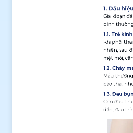
1. Dấu hiệ
Giai đoạn đầ
bình thường.
1.1. Trễ ki
Khi phôi tha
nhiên, sau 
mệt mỏi, că
1.2. Chảy 
Máu thường 
báo thai, nh
1.3. Đau bụ
Cơn đau thườ
dần, đau trở