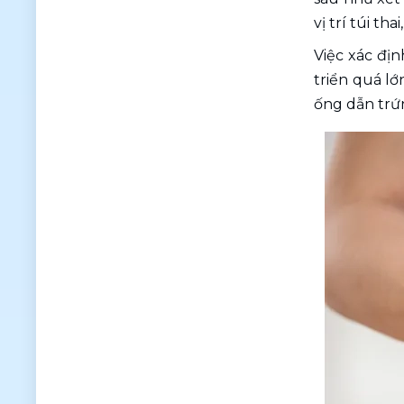
vị trí túi t
Việc xác địn
triển quá lớ
ống dẫn trứ