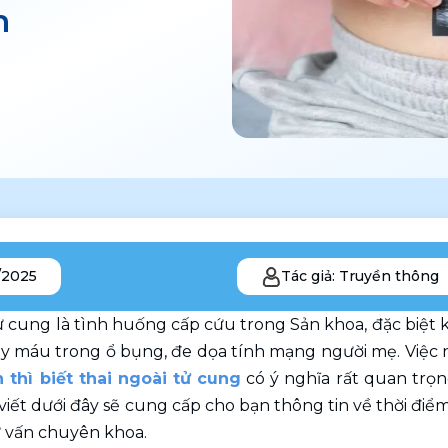
n
/2025
Tác giả: Truyền thông
ử cung là tình huống cấp cứu trong Sản khoa, đặc biệt kh
y máu trong ổ bụng, đe dọa tính mạng người mẹ. Việc n
 thì biết thai ngoài tử cung
 có ý nghĩa rất quan trọn
i viết dưới đây sẽ cung cấp cho bạn thông tin về thời điể
ư vấn chuyên khoa.