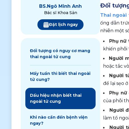
Đối tượng
BS.
Ngô Minh Anh
Bác sĩ Khoa Sản
Thai ngoài
ống dẫn trứn
Đặt lịch ngay
nhiên một s
Phụ nữ 
khiến phôi
Đối tượng có nguy cơ mang
thai ngoài tử cung
Người m
hoặc tắc vò
Mấy tuần thì biết thai ngoài
Người t
tử cung?
để lại sẹo 
Phụ nữ 
Dấu hiệu nhận biết thai
của phôi tha
ngoài tử cung
Người đ
Khi nào cần đến bệnh viện
làm tổ ngo
ngay?
Người t