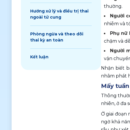
thường.
Hướng xử lý và điều trị thai
Người c
ngoài tử cung
nhiễm và t
Phụ nữ 
Phòng ngừa và theo dõi
thai kỳ an toàn
chậm và dễ l
Người m
Kết luận
vận chuyển
Nhận biết b
nhằm phát hi
Mấy tuần 
Thông thường
nhiên, ở đa 
Ở giai đoạn 
ngờ khả năng
sâu như xét