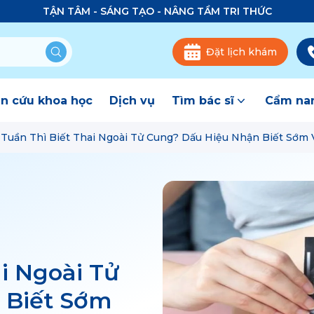
TẬN TÂM - SÁNG TẠO - NÂNG TẦM TRI THỨC
Đặt lịch khám
n cứu khoa học
Dịch vụ
Tìm bác sĩ
Cẩm nan
Tuần Thì Biết Thai Ngoài Tử Cung? Dấu Hiệu Nhận Biết Sớm 
i Ngoài Tử
 Biết Sớm