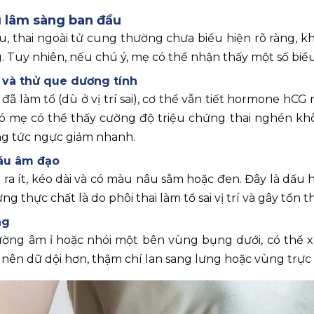
u lâm sàng ban đầu
u, thai ngoài tử cung thường chưa biểu hiện rõ ràng, 
 Tuy nhiên, nếu chú ý, mẹ có thể nhận thấy một số biể
nh và thử que dương tính
i đã làm tổ (dù ở vị trí sai), cơ thể vẫn tiết hormone hC
đó mẹ có thể thấy cường độ triệu chứng thai nghén kh
ng tức ngực giảm nhanh.
máu âm đạo
ra ít, kéo dài và có màu nâu sẫm hoặc đen. Đây là dấu
ưng thực chất là do phôi thai làm tổ sai vị trí và gây tổn
ng
ng âm ỉ hoặc nhói một bên vùng bụng dưới, có thể xuất
 nên dữ dội hơn, thậm chí lan sang lưng hoặc vùng trực 