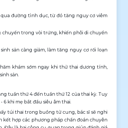
qua đường tình dục, từ đó tăng nguy cơ viêm 
 chuyển trong vòi trứng, khiến phôi di chuyển 
sinh sản càng giảm, làm tăng nguy cơ rối loạn 
ăm khám sớm ngay khi thử thai dương tính, 
sinh sản.
g tuần thứ 4 đến tuần thứ 12 của thai kỳ. Tuy 
 6 khi mẹ bắt đầu siêu âm thai.
y túi thai trong buồng tử cung, bác sĩ sẽ nghi 
ẽ cần kết hợp các phương pháp chẩn đoán chuyên 
 Đây là hai công cụ quan trọng giúp đánh giá 