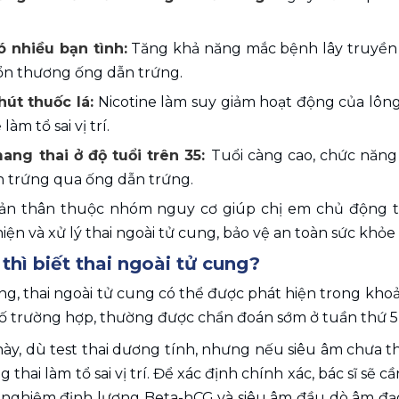
ó nhiều bạn tình:
 Tăng khả năng mắc bệnh lây truyền 
ổn thương ống dẫn trứng.
hút thuốc lá:
 Nicotine làm suy giảm hoạt động của lông
àm tổ sai vị trí.
ang thai ở độ tuổi trên 35: 
Tuổi càng cao, chức năng 
 trứng qua ống dẫn trứng.
ản thân thuộc nhóm nguy cơ giúp chị em chủ động th
ện và xử lý thai ngoài tử cung, bảo vệ an toàn sức khỏe 
thì biết thai ngoài tử cung? 
, thai ngoài tử cung có thể được phát hiện trong khoản
số trường hợp, thường được chẩn đoán sớm ở tuần thứ 5 -
này, dù test thai dương tính, nhưng nếu siêu âm chưa thấ
 thai làm tổ sai vị trí. Để xác định chính xác, bác sĩ s
 nghiệm định lượng Beta-hCG và siêu âm đầu dò âm đạo.