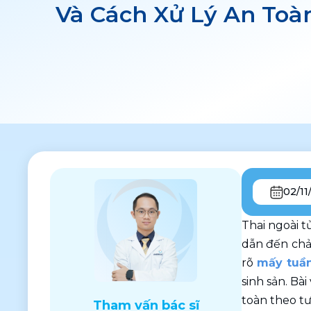
Và Cách Xử Lý An Toà
02/11
Thai ngoài t
dẫn đến chả
rõ 
mấy tuần
sinh sản. Bà
toàn theo t
Tham vấn bác sĩ