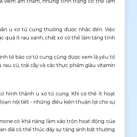
và viêm âm thầm, những tình trạng có thể làm 
n u xơ tử cung thường được nhắc đến. Việc 
c quá ít rau xanh, chất xơ có thể làm tăng tình 
sinh tế bào cơ tử cung cũng được xem là yếu tố 
rau củ, trái cây và các thực phẩm giàu vitamin 
ơ hình thành u xơ tử cung. Khi cơ thể ít hoạt 
loạn nội tiết - những điều kiện thuận lợi cho sự 
ormone có khả năng làm xáo trộn hoạt động của 
n dài có thể thúc đẩy sự tăng sinh bất thường 