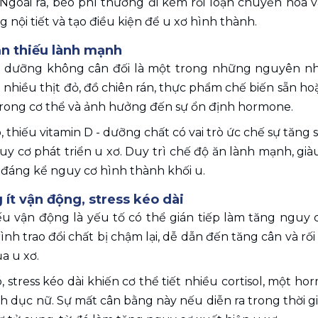
 Ngoài ra, béo phì thường đi kèm rối loạn chuyển hóa 
 nội tiết và tạo điều kiện để u xơ hình thành.
ăn thiếu lành mạnh 
 dưỡng không cân đối là một trong những nguyên nhâ
 nhiều thịt đỏ, đồ chiên rán, thực phẩm chế biến sẵn hoặ
trong cơ thể và ảnh hưởng đến sự ổn định hormone. 
 thiếu vitamin D - dưỡng chất có vai trò ức chế sự tăng 
y cơ phát triển u xơ. Duy trì chế độ ăn lành mạnh, giàu 
 đáng kể nguy cơ hình thành khối u.
g ít vận động, stress kéo dài 
ếu vận động là yếu tố có thể gián tiếp làm tăng nguy c
ình trao đổi chất bị chậm lại, dễ dẫn đến tăng cân và rối 
a u xơ. 
 stress kéo dài khiến cơ thể tiết nhiều cortisol, một h
 dục nữ. Sự mất cân bằng này nếu diễn ra trong thời gia