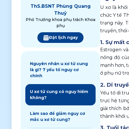
ThS.
BSNT Phùng Quang
U xơ là khối
Thuỷ
chức Y tế T
Phó Trưởng khoa phụ trách Khoa
trạng này. T
phụ
truyền, thói
Đặt lịch ngay
1. Sự mất
Estrogen và
nồng độ của
Nguyên nhân u xơ tử cung
mạnh hơn, tạ
là gì? 7 yếu tố nguy cơ
ở phụ nữ tr
chính
2. Di truy
U xơ tử cung có nguy hiểm
Yếu tố di tr
không?
trực hệ từng
giải thích b
Làm sao để giảm nguy cơ
thành khối u
mắc u xơ tử cung?
3. Tuổi tác