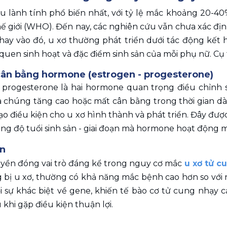
 u lành tính phổ biến nhất, với tỷ lệ mắc khoảng 20-40%
hế giới (WHO). Đến nay, các nghiên cứu vẫn chưa xác đị
hay vào đó, u xơ thường phát triển dưới tác động kết 
 quen sinh hoạt và đặc điểm sinh sản của mỗi phụ nữ. Cụ 
 cân bằng hormone (estrogen - progesterone)
 progesterone là hai hormone quan trọng điều chỉnh sự
 chúng tăng cao hoặc mất cân bằng trong thời gian dài,
o điều kiện cho u xơ hình thành và phát triển. Đây được
ong độ tuổi sinh sản - giai đoạn mà hormone hoạt động 
ền
uyền đóng vai trò đáng kể trong nguy cơ mắc 
u xơ tử c
 bị u xơ, thường có khả năng mắc bệnh cao hơn so với 
ởi sự khác biệt về gene, khiến tế bào cơ tử cung nhạy 
 khi gặp điều kiện thuận lợi.
 