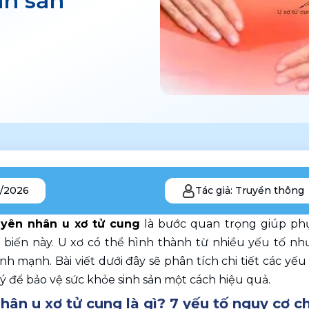
nh sản
1/2026
Tác giả: Truyền thông
yên nhân u xơ tử cung
 là bước quan trọng giúp ph
biến này. U xơ có thể hình thành từ nhiều yếu tố như 
h mạnh. Bài viết dưới đây sẽ phân tích chi tiết các y
 ý để bảo vệ sức khỏe sinh sản một cách hiệu quả.
ân u xơ tử cung là gì? 7 yếu tố nguy cơ c