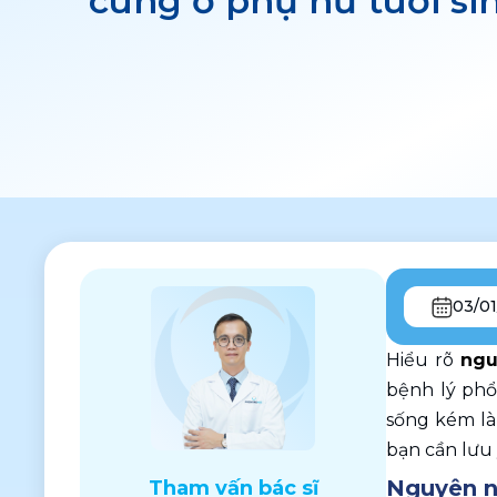
cung ở phụ nữ tuổi si
03/0
Hiểu rõ 
ngu
bệnh lý phổ 
sống kém làn
bạn cần lưu
Nguyên nh
Tham vấn bác sĩ