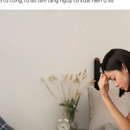
ơ tử cung, từ đó làm tăng nguy cơ xuất hiện u xơ. 