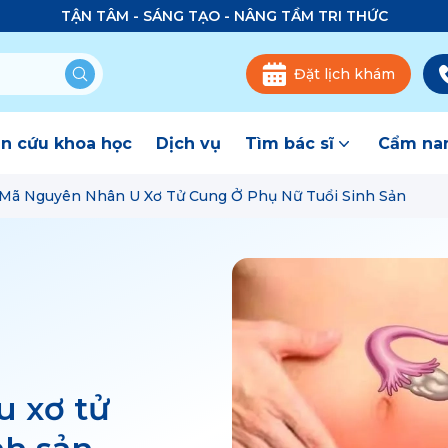
TẬN TÂM - SÁNG TẠO - NÂNG TẦM TRI THỨC
Đặt lịch khám
n cứu khoa học
Dịch vụ
Tìm bác sĩ
Cẩm nan
 Mã Nguyên Nhân U Xơ Tử Cung Ở Phụ Nữ Tuổi Sinh Sản
u xơ tử