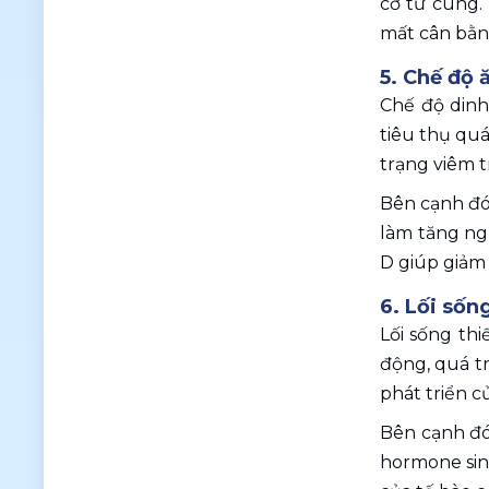
cơ tử cung.
mất cân bằng
5. Chế độ 
Chế độ dinh
tiêu thụ quá
trạng viêm 
Bên cạnh đó,
làm tăng ngu
D giúp giảm
6. Lối sốn
Lối sống thi
động, quá tr
phát triển củ
Bên cạnh đó,
hormone sinh