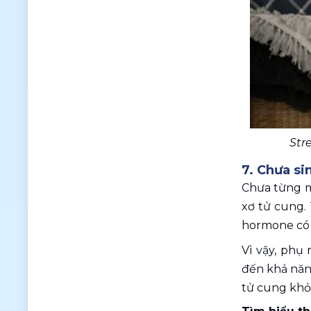
Str
7. Chưa s
Chưa từng m
xơ tử cung. 
hormone có v
Vì vậy, phụ
đến khả năng
tử cung khỏi