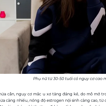
Phụ nữ từ 30-50 tuổi có nguy cơ cao 
thừa cân, nguy cơ mắc u xơ tăng đáng kể, do mô mỡ tro
a càng nhiều, nồng độ estrogen nội sinh càng cao, từ đ