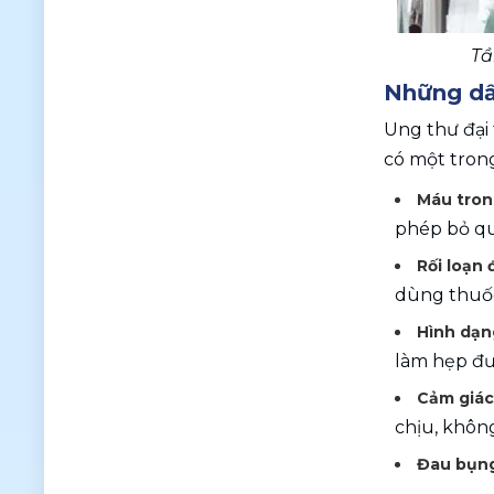
Tầ
Những dấu
Ung thư đại
có một tron
Máu tron
phép bỏ qu
Rối loạn đ
dùng thuốc
Hình dạn
làm hẹp đư
Cảm giác 
chịu, không
Đau bụng