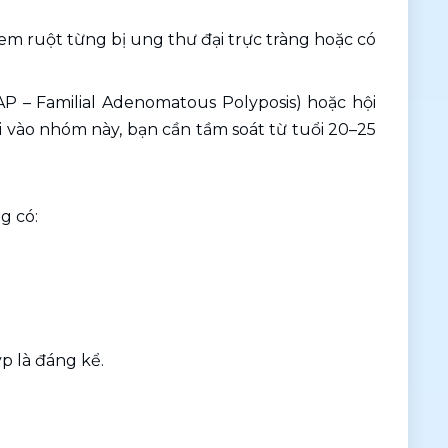
m ruột từng bị ung thư đại trực tràng hoặc có 
P – Familial Adenomatous Polyposis) hoặc hội 
i vào nhóm này, bạn cần tầm soát từ tuổi 20–25 
g có:
yp là đáng kể.