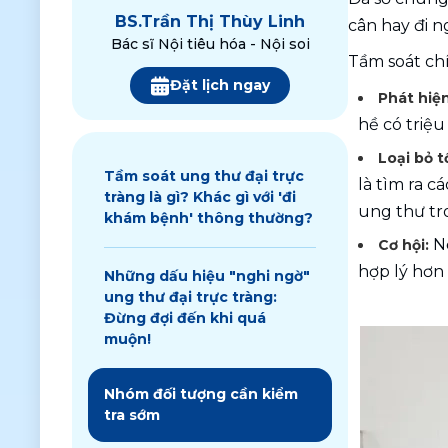
BS.
Trần Thị Thùy Linh
cân hay đi n
Bác sĩ Nội tiêu hóa - Nội soi
Tầm soát chí
Đặt lịch ngay
Phát hiện
hề có triệ
Loại bỏ 
Tầm soát ung thư đại trực
là tìm ra c
tràng là gì? Khác gì với 'đi
ung thư tro
khám bệnh' thông thường?
 N
Cơ hội:
hợp lý hơn 
Những dấu hiệu "nghi ngờ"
ung thư đại trực tràng:
Đừng đợi đến khi quá
muộn!
Nhóm đối tượng cần kiểm
tra sớm