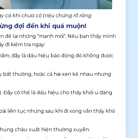
y cả khi chưa có triệu chứng rõ ràng
Đừng đợi đến khi quá muộn! 
n để lại những "manh mối". Nếu bạn thấy mình 
 đi kiểm tra ngay:
hẫm, đây là dấu hiệu báo động đỏ không được 
y bất thường, hoặc cả hai xen kẽ nhau nhưng 
. Đây có thể là dấu hiệu cho thấy khối u đang 
i liên tục nhưng sau khi đi xong vẫn thấy khó 
khung chậu xuất hiện thường xuyên.