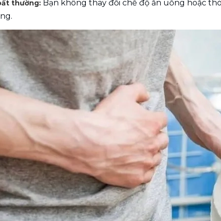
Bạn không thay đổi chế độ ăn uống hoặc thó
bất thường: 
áng.