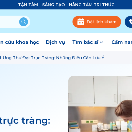
TẬN TÂM - SÁNG TẠO - NÂNG TẦM TRI THỨC
Đặt lịch khám
n cứu khoa học
Dịch vụ
Tìm bác sĩ
Cẩm nan
 Ung Thư Đại Trực Tràng: Những Điều Cần Lưu Ý
trực tràng: