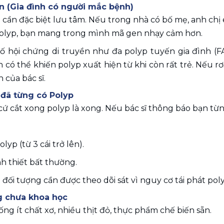
yền (Gia đình có người mắc bệnh)
cần đặc biệt lưu tâm. Nếu trong nhà có bố mẹ, anh chị e
olyp, bạn mang trong mình mã gen nhạy cảm hơn.
số hội chứng di truyền như đa polyp tuyến gia đình (FA
có thể khiến polyp xuất hiện từ khi còn rất trẻ. Nếu rơ
 của bác sĩ.
ử đã từng có Polyp
ứ cắt xong polyp là xong. Nếu bác sĩ thông báo bạn từn
lyp (từ 3 cái trở lên).
nh thiết bất thường.
 đối tượng cần được theo dõi sát vì nguy cơ tái phát pol
́ng chưa khoa học 
ng ít chất xơ, nhiều thịt đỏ, thực phẩm chế biến sẵn.