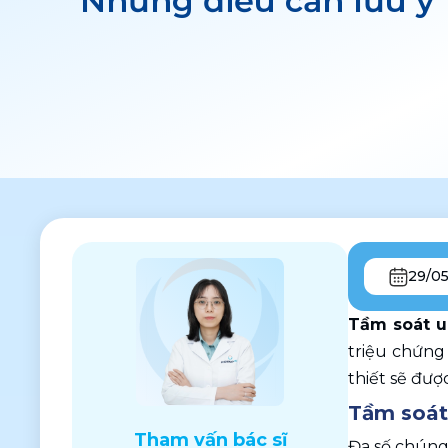
Những điều cần lưu ý
29/0
Tầm soát un
triệu chứng 
thiết sẽ được
Tầm soát 
Tham vấn bác sĩ
Đa số chúng 