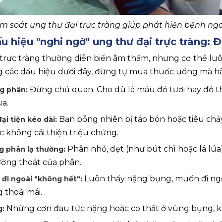
m soát ung thư đại trực tràng giúp phát hiện bệnh nga
 hiệu "nghi ngờ" ung thư đại trực tràng: 
 trực tràng thường diễn biến âm thầm, nhưng cơ thể luô
g các dấu hiệu dưới đây, đừng tự mua thuốc uống mà hãy
Đừng chủ quan. Cho dù là máu đỏ tươi hay đỏ t
g phân: 
a.
Bạn bỗng nhiên bị táo bón hoặc tiêu chả
ại tiện kéo dài: 
 không cải thiện triệu chứng.
Phân nhỏ, dẹt (như bút chì hoặc lá lúa)
g phân lạ thường: 
ờng thoát của phân.
Luôn thấy nặng bụng, muốn đi ngoà
đi ngoài "không hết": 
 thoải mái.
Những cơn đau tức nặng hoặc co thắt ở vùng bụng, 
: 