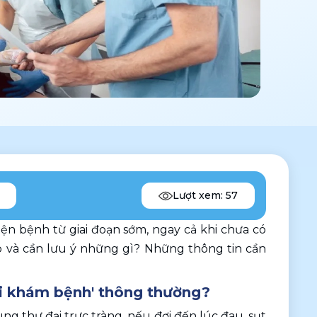
Lượt xem: 57
ện bệnh từ giai đoạn sớm, ngay cả khi chưa có 
ợp và cần lưu ý những gì? Những thông tin cần 
'đi khám bệnh' thông thường? 
g thư đại trực tràng, nếu đợi đến lúc đau, sụt 