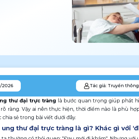
5/2026
Tác giả: Truyền thông
g thư đại trực tràng
 là bước quan trọng giúp phát hi
rõ ràng. Vậy ai nên thực hiện, thời điểm nào là phù h
 chia sẻ trong bài viết dưới đây.
ung thư đại trực tràng là gì? Khác gì với 
ta thường có thói quen: "Đau mới đi khám". Nhưng với un