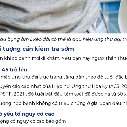
au bụng âm ỉ, kéo dài có thể là dấu hiệu ung thư đại
 tượng cần kiểm tra sớm
n khi có bệnh mới đi khám. Nếu bạn hay người thân thu
 45 trở lên
mắc ung thư đại trực tràng tăng dần theo độ tuổi, đặc bi
yến cáo cập nhật của Hiệp hội Ung thư Hoa Kỳ (ACS, 2
PSTF, 2021), độ tuổi bắt đầu tầm soát đã được hạ từ 50
ường hợp bệnh không có triệu chứng ở giai đoạn đầu nh
ó yếu tố nguy cơ cao
ượng có nguy cơ cao bao gồm: 