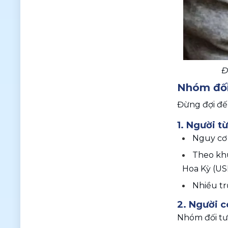
Đ
Nhóm đối
Đừng đợi đế
1. Người từ
Nguy cơ 
Theo khu
Hoa Kỳ (US
Nhiều tr
2. Người c
Nhóm đối t