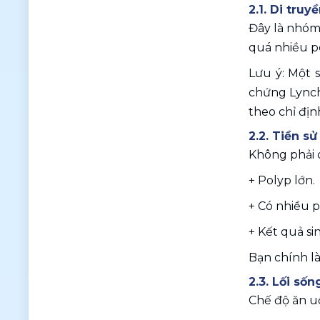
2.1. Di tru
Đây là nhóm 
quá nhiều p
Lưu ý: Một 
chứng Lynch 
theo chỉ định
2.2. Tiền s
Không phải c
+ Polyp lớn.
+ Có nhiều po
+ Kết quả si
Bạn chính là
2.3. Lối sô
Chế độ ăn uố