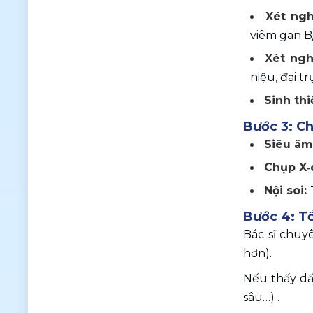
Xét ng
viêm gan B
Xét ngh
niệu, đại t
Sinh thi
Bước 3: Ch
Siêu âm
Chụp X‑
Nội soi: 
Bước 4: Tổ
Bác sĩ chuy
hơn).
Nếu thấy dấu
sâu…) .