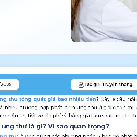
/2025
Tác giả: Truyền thông
ng thư tổng quát giá bao nhiêu tiền
? Đây là câu hỏi
ó nhiều trường hợp phát hiện ung thư ở giai đoạn muộn,
m hiểu chi tiết về chi phí và bảng giá tầm soát ung thư 
ung thư là gì? Vì sao quan trọng?  
ng thư
 là việc dùng các phương pháp y học để phát h