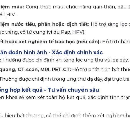
hiệm máu: 
Công thức máu, chức năng gan-thận, dấu ấn
/C, HIV…
iệm nước tiểu, phân hoặc dịch tiết: 
Hỗ trợ sàng lọc
rực tràng, cổ tử cung (ví dụ Pap, HPV).
ết hoặc xét nghiệm tế bào học (nếu cần): 
Hỗ trợ chẩn
ẩn đoán hình ảnh - Xác định chính xác
:
 Thường được chỉ định khi sàng lọc ung thư vú, dạ dày,
quang, CT‑scan, MRI, PET‑CT:
 Hỗ trợ phát hiện bất th
Thường được chỉ định trong ung thư dạ dày, đại trực tràn
ng hợp kết quả - Tư vấn chuyên sâu 
ên khoa sẽ xem xét toàn bộ kết quả, xác định tình trạ
 hiệu bất thường, có thể chỉ định thêm xét nghiệm hoặc