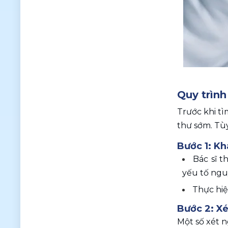
Quy trình
Trước khi tì
thư sớm. Tù
Bước 1: K
Bác sĩ t
yếu tố nguy
Thực hiệ
Bước 2: Xé
Một số xét 