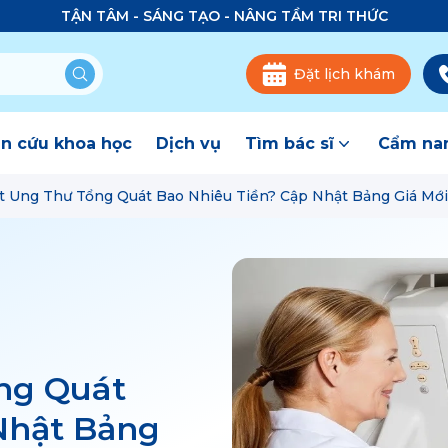
TẬN TÂM - SÁNG TẠO - NÂNG TẦM TRI THỨC
Đặt lịch khám
n cứu khoa học
Dịch vụ
Tìm bác sĩ
Cẩm nan
 Ung Thư Tổng Quát Bao Nhiêu Tiền? Cập Nhật Bảng Giá Mớ
ng Quát
Nhật Bảng