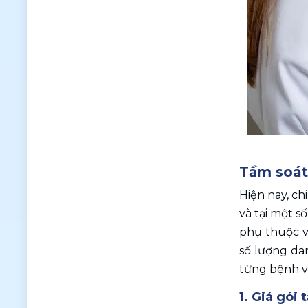
Tầm soát 
Hiện nay, ch
và tại một s
phụ thuộc v
số lượng da
từng bệnh v
1. Giá gói