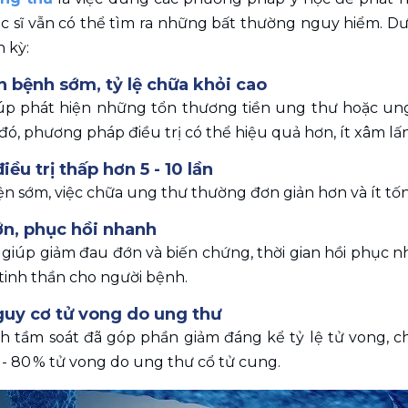
c sĩ vẫn có thể tìm ra những bất thường nguy hiểm. Dư
h kỳ:
ện bệnh sớm, tỷ lệ chữa khỏi cao
úp phát hiện những tổn thương tiền ung thư hoặc ung t
ó, phương pháp điều trị có thể hiệu quả hơn, ít xâm lấn 
điều trị thấp hơn 5 - 10 lần
n sớm, việc chữa ung thư thường đơn giản hơn và ít tốn
đớn, phục hồi nhanh
 giúp giảm đau đớn và biến chứng, thời gian hồi phục nh
tinh thần cho người bệnh.
guy cơ tử vong do ung thư
h tầm soát đã góp phần giảm đáng kể tỷ lệ tử vong, 
- 80 % tử vong do ung thư cổ tử cung.