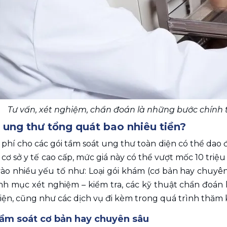
Tư vấn, xét nghiệm, chẩn đoán là những bước chính t
ung thư tổng quát bao nhiêu tiền? 
i phí cho các gói tầm soát ung thư toàn diện có thể dao
ố cơ sở y tế cao cấp, mức giá này có thể vượt mốc 10 triệ
ào nhiều yếu tố như: Loại gói khám (cơ bản hay chuyên 
nh mục xét nghiệm – kiểm tra, các kỹ thuật chẩn đoán 
iện, cũng như các dịch vụ đi kèm trong quá trình thăm 
 tầm soát cơ bản hay chuyên sâu 