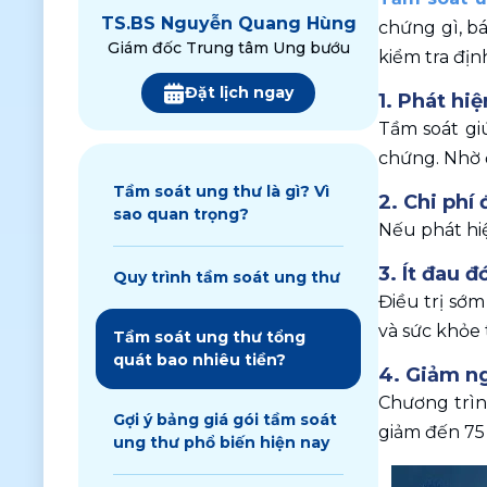
TS.
BS Nguyễn Quang Hùng
chứng gì, bá
Giám đốc Trung tâm Ung bướu
kiểm tra địn
Đặt lịch ngay
1. Phát hi
Tầm soát gi
chứng. Nhờ đ
Tầm soát ung thư là gì? Vì
2. Chi phí 
sao quan trọng?
Nếu phát hiệ
3. Ít đau 
Quy trình tầm soát ung thư
Điều trị sớm
và sức khỏe 
Tầm soát ung thư tổng
quát bao nhiêu tiền?
4. Giảm n
Chương trìn
Gợi ý bảng giá gói tầm soát
giảm đến 75 
ung thư phổ biến hiện nay