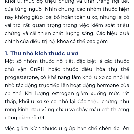
khối u, mức độ triệu chứng và tình trạng nội tiết 
của từng người. Nhìn chung, các nhóm thuốc hiện 
nay không giúp loại bỏ hoàn toàn u xơ, nhưng lại có 
vai trò rất quan trọng trong việc kiểm soát triệu 
chứng và cải thiện chất lượng sống. Các hiệu quả 
chính của điều trị nội khoa có thể bao gồm:
1. Thu nhỏ kích thước u xơ 
Một số nhóm thuốc nội tiết, đặc biệt là các thuốc 
chủ vận GnRH hoặc thuốc điều hòa thụ thể 
progesterone, có khả năng làm khối u xơ co nhỏ lại 
nhờ tác động trực tiếp lên hoạt động hormone của 
cơ thể. Khi lượng estrogen giảm xuống mức rất 
thấp, khối u xơ sẽ co nhỏ lại. Các triệu chứng như 
rong kinh, đau vùng chậu và chảy máu bất thường 
cũng giảm rõ rệt.
Việc giảm kích thước u giúp hạn chế chèn ép lên 