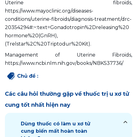
Uterine fibroids, 
https://www.mayoclinic.org/diseases-
conditions/uterine-fibroids/diagnosis-treatment/drc-
20354294#:~:text=Gonadotropin%2Dreleasing%20
hormone%20(GnRH),
(Trelstar%2C%20Triptodur%20Kit).
Management of Uterine Fibroids, 
https://www.ncbi.nlm.nih.gov/books/NBK537736/
Chủ đề
:
Các câu hỏi thường gặp về thuốc trị u xơ tử
cung tốt nhất hiện nay
Dùng thuốc có làm u xơ tử
cung biến mất hoàn toàn