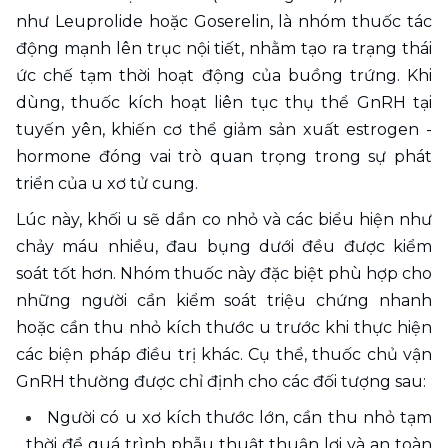
như Leuprolide hoặc Goserelin, là nhóm thuốc tác 
động mạnh lên trục nội tiết, nhằm tạo ra trạng thái 
ức chế tạm thời hoạt động của buồng trứng. Khi 
dùng, thuốc kích hoạt liên tục thụ thể GnRH tại 
tuyến yên, khiến cơ thể giảm sản xuất estrogen - 
hormone đóng vai trò quan trọng trong sự phát 
triển của u xơ tử cung.
Lúc này, khối u sẽ dần co nhỏ và các biểu hiện như 
chảy máu nhiều, đau bụng dưới đều được kiểm 
soát tốt hơn. Nhóm thuốc này đặc biệt phù hợp cho 
những người cần kiểm soát triệu chứng nhanh 
hoặc cần thu nhỏ kích thước u trước khi thực hiện 
các biện pháp điều trị khác. Cụ thể, thuốc chủ vận 
GnRH thường được chỉ định cho các đối tượng sau:
Người có u xơ kích thước lớn, cần thu nhỏ tạm 
thời để quá trình phẫu thuật thuận lợi và an toàn 