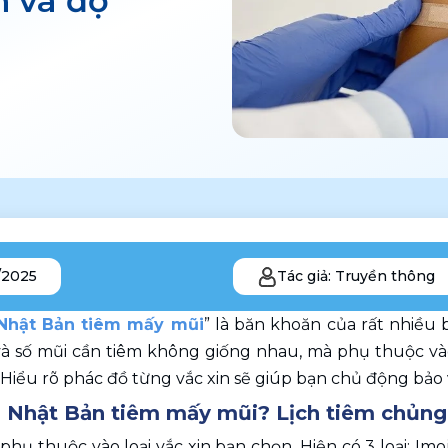
n và độ
/2025
Tác giả: Truyền thông
Nhật Bản tiêm mấy mũi
” là băn khoăn của rất nhiều 
n và số mũi cần tiêm không giống nhau, mà phụ thuộc và
. Hiểu rõ phác đồ từng vắc xin sẽ giúp bạn chủ động bả
 Nhật Bản tiêm mấy mũi? Lịch tiêm chủng t
phụ thuộc vào loại vắc xin bạn chọn. Hiện có 3 loại: Imoje