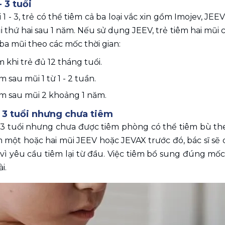
- 3 tuổi 
1 - 3, trẻ có thể tiêm cả ba loại vắc xin gồm Imojev, JEEV 
 thứ hai sau 1 năm. Nếu sử dụng JEEV, trẻ tiêm hai mũi cá
a mũi theo các mốc thời gian:
m khi trẻ đủ 12 tháng tuổi.
m sau mũi 1 từ 1 - 2 tuần.
êm sau mũi 2 khoảng 1 năm.
n 3 tuổi nhưng chưa tiêm 
 3 tuổi nhưng chưa được tiêm phòng có thể tiêm bù theo
 một hoặc hai mũi JEEV hoặc JEVAX trước đó, bác sĩ sẽ d
y vì yêu cầu tiêm lại từ đầu. Việc tiêm bổ sung đúng mốc
i.