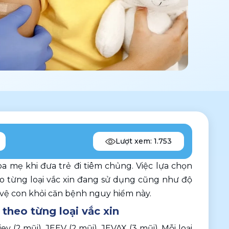
Lượt xem: 1.753
ba mẹ khi đưa trẻ đi tiêm chủng. Việc lựa chọn 
o từng loại vắc xin đang sử dụng cũng như độ 
o vệ con khỏi căn bệnh nguy hiểm này.
heo từng loại vắc xin
v (2 mũi), JEEV (2 mũi), JEVAX (3 mũi). Mỗi loại 