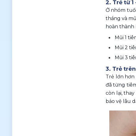
2. Trẻ từ 1 
Ở nhóm tuổi 
tháng và mũi
hoàn thành b
Mũi 1 tiê
Mũi 2 tiê
Mũi 3 ti
3. Trẻ trê
Trẻ lớn hơn
đã từng tiêm
còn lại, tha
bảo vệ lâu dà