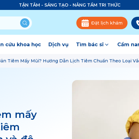
TẬN TÂM - SÁNG TẠO - NÂNG TẦM TRI THỨC
Đặt lịch khám
n cứu khoa học
Dịch vụ
Tìm bác sĩ
Cẩm nan
ản Tiêm Mấy Mũi? Hướng Dẫn Lịch Tiêm Chuẩn Theo Loại Vắc
iêm mấy
tiêm