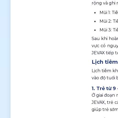
rộng và ghi 
Mũi 1: Ti
Mũi 2: T
Mũi 3: T
Sau khi hoàn
vực có nguy 
JEVAX tiếp t
Lịch tiêm
Lịch tiêm kh
vào độ tuổi 
1. Trẻ từ 9
Ở giai đoạn 
JEVAX, trẻ 
giúp trẻ sớ