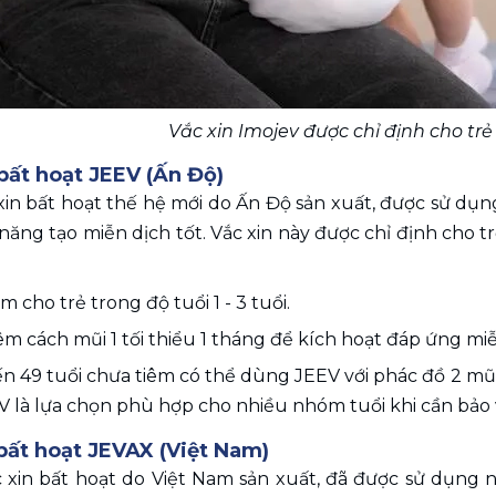
Vắc xin Imojev được chỉ định cho trẻ
 bất hoạt JEEV (Ấn Độ)
xin bất hoạt thế hệ mới do Ấn Độ sản xuất, được sử dụng
năng tạo miễn dịch tốt. Vắc xin này được chỉ định cho trẻ
êm cho trẻ trong độ tuổi 1 - 3 tuổi.
iêm cách mũi 1 tối thiểu 1 tháng để kích hoạt đáp ứng m
n 49 tuổi chưa tiêm có thể dùng JEEV với phác đồ 2 mũi 
V là lựa chọn phù hợp cho nhiều nhóm tuổi khi cần bảo
 bất hoạt JEVAX (Việt Nam)
c xin bất hoạt do Việt Nam sản xuất, đã được sử dụng