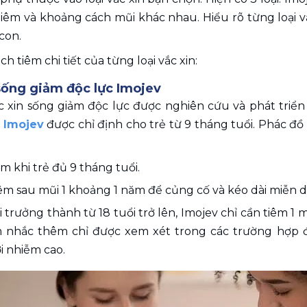
iêm và khoảng cách mũi khác nhau. Hiểu rõ từng loại v
con.
ịch tiêm chi tiết của từng loại vắc xin:
 sống giảm độc lực Imojev 
c xin sống giảm độc lực được nghiên cứu và phát triển b
n Imojev
 được chỉ định cho trẻ từ 9 tháng tuổi. Phác đồ 
êm khi trẻ đủ 9 tháng tuổi.
iêm sau mũi 1 khoảng 1 năm để củng cố và kéo dài miễn d
i trưởng thành từ 18 tuổi trở lên, Imojev chỉ cần tiêm 1 
êm nhắc thêm chỉ được xem xét trong các trường hợp 
i nhiễm cao.