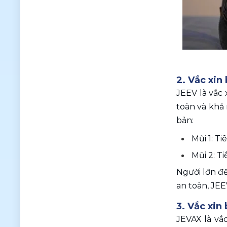
2. Vắc xin
JEEV là vắc 
toàn và khả 
bản:
Mũi 1: Ti
Mũi 2: T
Người lớn đế
an toàn, JEE
3. Vắc xin
JEVAX là vắ