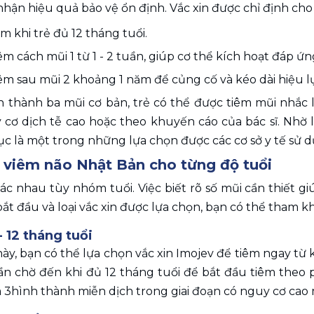
nhận hiệu quả bảo vệ ổn định. Vắc xin được chỉ định cho t
êm khi trẻ đủ 12 tháng tuổi.
iêm cách mũi 1 từ 1 - 2 tuần, giúp cơ thể kích hoạt đáp ứ
iêm sau mũi 2 khoảng 1 năm để củng cố và kéo dài hiệu l
 thành ba mũi cơ bản, trẻ có thể được tiêm mũi nhắc l
cơ dịch tễ cao hoặc theo khuyến cáo của bác sĩ. Nhờ lị
ục là một trong những lựa chọn được các cơ sở y tế sử dụ
 viêm não Nhật Bản cho từng độ tuổi
ác nhau tùy nhóm tuổi. Việc biết rõ số mũi cần thiết 
bắt đầu và loại vắc xin được lựa chọn, bạn có thể tham k
 - 12 tháng tuổi 
này, bạn có thể lựa chọn vắc xin Imojev để tiêm ngay từ 
cần chờ đến khi đủ 12 tháng tuổi để bắt đầu tiêm theo 
m 3hình thành miễn dịch trong giai đoạn có nguy cơ cao