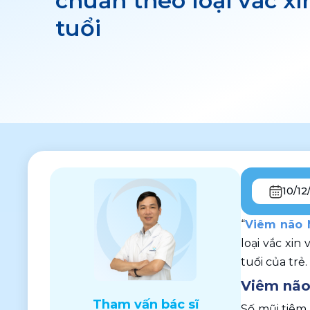
chuẩn theo loại vắc xi
tuổi
10/12
“
Viêm não 
loại vắc xi
tuổi của trẻ
Viêm não
Tham vấn bác sĩ
Số mũi tiêm 