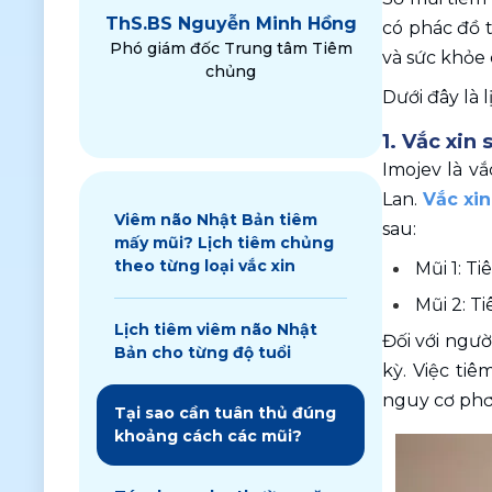
ThS.
BS Nguyễn Minh Hồng
có phác đồ t
Phó giám đốc Trung tâm Tiêm
và sức khỏe 
chủng
Dưới đây là l
1. Vắc xin
Imojev là vắ
Lan. 
Vắc xi
Viêm não Nhật Bản tiêm
sau:
mấy mũi? Lịch tiêm chủng
theo từng loại vắc xin
Mũi 1: Ti
Mũi 2: T
Lịch tiêm viêm não Nhật
Đối với ngườ
Bản cho từng độ tuổi
kỳ. Việc ti
nguy cơ phơ
Tại sao cần tuân thủ đúng
khoảng cách các mũi?