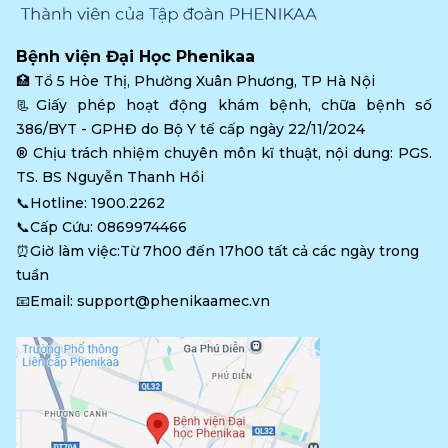
Bệnh viện Đại Học Phenikaa
🏥 
Tổ 5 Hòe Thị, Phường Xuân Phương, TP Hà Nội
📃Giấy phép hoạt động khám bệnh, chữa bệnh số 
386/BYT - GPHĐ do Bộ Y tế cấp ngày 22/11/2024
®️ Chịu trách nhiệm chuyên môn kĩ thuật, nội dung: PGS. 
TS. BS Nguyễn Thanh Hồi
📞Hotline: 
1900.2262
📞Cấp Cứu: 
0869974466
⏰Giờ làm việc:Từ 7h00 đến 17h00 tất cả các ngày trong 
tuần
📧Email: 
support@phenikaamec.vn