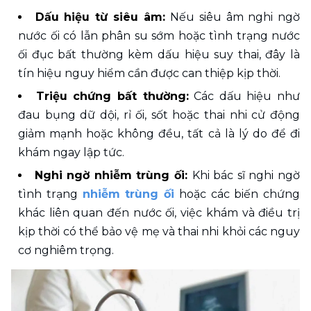
Dấu hiệu từ siêu âm: 
Nếu siêu âm nghi ngờ 
nước ối có lẫn phân su sớm hoặc tình trạng nước 
ối đục bất thường kèm dấu hiệu suy thai, đây là 
tín hiệu nguy hiểm cần được can thiệp kịp thời.
Triệu chứng bất thường:
 Các dấu hiệu như 
đau bụng dữ dội, rỉ ối, sốt hoặc thai nhi cử động 
giảm mạnh hoặc không đều, tất cả là lý do để đi 
khám ngay lập tức. 
Nghi ngờ nhiễm trùng ối: 
Khi bác sĩ nghi ngờ 
tình trạng 
nhiễm trùng ối
 hoặc các biến chứng 
khác liên quan đến nước ối, việc khám và điều trị 
kịp thời có thể bảo vệ mẹ và thai nhi khỏi các nguy 
cơ nghiêm trọng.