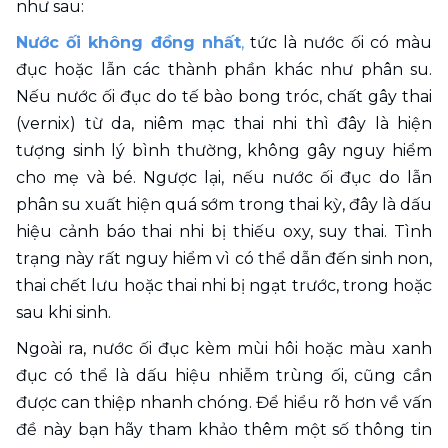
như sau:
Nước ối không đồng nhất
,
 tức là nước ối có màu 
đục hoặc lẫn các thành phần khác như phân su. 
Nếu nước ối đục do tế bào bong tróc, chất gây thai 
(vernix) từ da, niêm mạc thai nhi thì đây là hiện 
tượng sinh lý bình thường, không gây nguy hiểm 
cho mẹ và bé. Ngược lại, nếu nước ối đục do lẫn 
phân su xuất hiện quá sớm trong thai kỳ, đây là dấu 
hiệu cảnh báo thai nhi bị thiếu oxy, suy thai. Tình 
trạng này rất nguy hiểm vì có thể dẫn đến sinh non, 
thai chết lưu hoặc thai nhi bị ngạt trước, trong hoặc 
sau khi sinh.
Ngoài ra, nước ối đục kèm mùi hôi hoặc màu xanh 
đục có thể là dấu hiệu nhiễm trùng ối, cũng cần 
được can thiệp nhanh chóng. Để hiểu rõ hơn về vấn 
đề này bạn hãy tham khảo thêm một số thông tin 