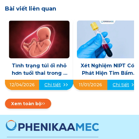
Bài viết liên quan
Tình trạng túi ối nhỏ
Xét Nghiệm NIPT Có
hơn tuổi thai trong 3
Phát Hiện Tim Bẩm
tháng đầu có nguy
Sinh Không? Những
12/04/2026
Chi tiết
11/01/2026
Chi tiết
hiểm không?
Điều Mẹ Cần Biết
Xem toàn bộ