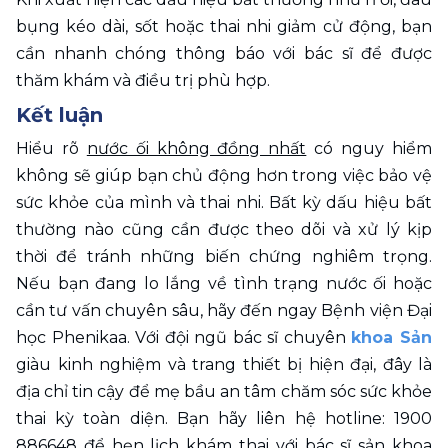
bụng kéo dài, sốt hoặc thai nhi giảm cử động, bạn 
cần nhanh chóng thông báo với bác sĩ để được 
thăm khám và điều trị phù hợp. 
Kết luận
Hiểu rõ 
nước ối không đồng nhất
 có nguy hiểm 
không sẽ giúp bạn chủ động hơn trong việc bảo vệ 
sức khỏe của mình và thai nhi. Bất kỳ dấu hiệu bất 
thường nào cũng cần được theo dõi và xử lý kịp 
thời để tránh những biến chứng nghiêm trọng. 
Nếu bạn đang lo lắng về tình trạng nước ối hoặc 
cần tư vấn chuyên sâu, hãy đến ngay Bệnh viện Đại 
học Phenikaa. Với đội ngũ bác sĩ chuyên 
khoa Sản
giàu kinh nghiệm và trang thiết bị hiện đại, đây là 
địa chỉ tin cậy để mẹ bầu an tâm chăm sóc sức khỏe 
thai kỳ toàn diện. Bạn hãy liên hệ hotline: 1900 
886648 để hẹn lịch khám thai với bác sĩ sản khoa 