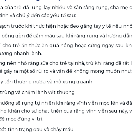
 của trẻ đã lung lay nhiều và sẵn sàng rụng, cha mẹ có 
inh và chú ý đến các yếu tố sau:
sạch trước khi thực hiện hoặc đeo găng tay y tế nếu nhổ
 bông gòn để cầm máu sau khi răng rụng và hướng dẫn
 cho trẻ ăn thức ăn quá nóng hoặc cứng ngay sau khi
hương nhanh lành.
 nên nhổ răng sữa cho trẻ tại nhà, trừ khi răng đã rất l
hể gây ra một số rủi ro và vấn đề không mong muốn như:
ây tổn thương nướu và mô xung quanh
 trùng và chậm lành vết thương
hường sẽ rụng tự nhiên khi răng vĩnh viễn mọc lên và đẩ
hó khăn cho sự phát triển của răng vĩnh viễn sau này, 
ể mọc đúng vị trí.
oát tình trạng đau và chảy máu