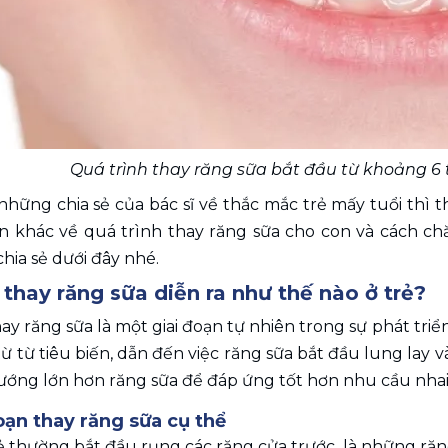
Quá trình thay răng sữa bắt đầu từ khoảng 6 
những chia sẻ của bác sĩ về thắc mắc trẻ mấy tuổi thì
in khác về quá trình thay răng sữa cho con và cách 
hia sẻ dưới đây nhé.
 thay răng sữa diễn ra như thế nào ở trẻ?
ay răng sữa là một giai đoạn tự nhiên trong sự phát triển
từ từ tiêu biến, dẫn đến việc răng sữa bắt đầu lung lay
ướng lớn hơn răng sữa để đáp ứng tốt hơn nhu cầu nhai 
oạn thay răng sữa cụ thể
Trẻ thường bắt đầu rụng các răng cửa trước, là những ră