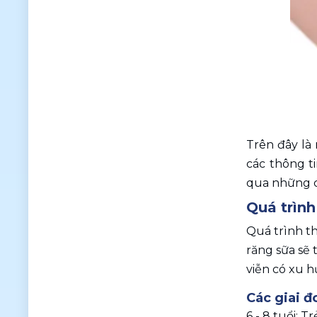
Trên đây là 
các thông t
qua những c
Quá trình
Quá trình th
răng sữa sẽ 
viễn có xu h
Các giai đ
6 - 8 tuổi: 