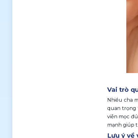
Vai trò q
Nhiều cha mẹ
quan trọng 
viễn mọc đún
mạnh giúp t
Lưu ý về 