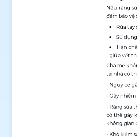
Nếu răng sữa
đảm bảo vệ s
Rửa tay 
Sử dụng
Hạn chế
giúp vết t
Cha mẹ không
tại nhà có t
- Nguy cơ g
- Gây nhiễm
- Răng sữa t
có thể gây k
không gian đ
- Khó kiểm s