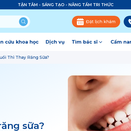
TẬN TÂM - SÁNG TẠO - NÂNG TẦM TRI THỨC
Đặt lịch khám
n cứu khoa học
Dịch vụ
Tìm bác sĩ
Cẩm nan
uổi Thì Thay Răng Sữa?
 răng sữa?