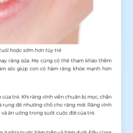
tuổi hoặc sớm hơn tùy trẻ
 thay răng sữa. Mẹ cũng có thể tham khảo thêm 
chăm sóc giúp con có hàm răng khỏe mạnh hơn 
 của trẻ. Khi răng vĩnh viễn chuẩn bị mọc, chân 
 và rụng để nhường chỗ cho răng mới. Răng vĩnh 
và ăn uống trong suốt cuộc đời của trẻ.
ng ở phía trước hàm trên và hàm dưới. Đây cũng 