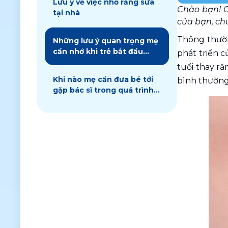
Lưu ý về việc nhổ răng sữa
Chào bạn! C
tại nhà
của bạn, chú
Thông thường
Những lưu ý quan trọng mẹ
cần nhớ khi trẻ bắt đầu
phát triển c
thay răng sữa
tuổi thay ră
Khi nào mẹ cần đưa bé tới
bình thường
gặp bác sĩ trong quá trình
thay răng?