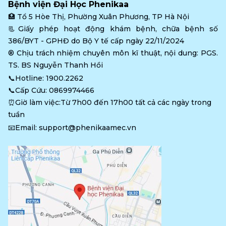
Bệnh viện Đại Học Phenikaa
🏥 
Tổ 5 Hòe Thị, Phường Xuân Phương, TP Hà Nội
📃Giấy phép hoạt động khám bệnh, chữa bệnh số 
386/BYT - GPHĐ do Bộ Y tế cấp ngày 22/11/2024
®️ Chịu trách nhiệm chuyên môn kĩ thuật, nội dung: PGS. 
TS. BS Nguyễn Thanh Hồi
📞Hotline: 
1900.2262
📞Cấp Cứu: 
0869974466
⏰Giờ làm việc:Từ 7h00 đến 17h00 tất cả các ngày trong 
tuần
📧Email: 
support@phenikaamec.vn