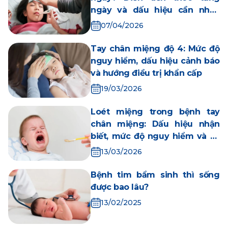
ngày và dấu hiệu cần nhập
viện ngay
07/04/2026
Tay chân miệng độ 4: Mức độ
nguy hiểm, dấu hiệu cảnh báo
và hướng điều trị khẩn cấp
19/03/2026
Loét miệng trong bệnh tay
chân miệng: Dấu hiệu nhận
biết, mức độ nguy hiểm và xử
trí đúng
13/03/2026
Bệnh tim bẩm sinh thì sống
được bao lâu?
13/02/2025