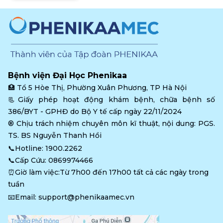
Bệnh viện Đại Học Phenikaa
🏥 
Tổ 5 Hòe Thị, Phường Xuân Phương, TP Hà Nội
📃Giấy phép hoạt động khám bệnh, chữa bệnh số 
386/BYT - GPHĐ do Bộ Y tế cấp ngày 22/11/2024
®️ Chịu trách nhiệm chuyên môn kĩ thuật, nội dung: PGS. 
TS. BS Nguyễn Thanh Hồi
📞Hotline: 
1900.2262
📞Cấp Cứu: 
0869974466
⏰Giờ làm việc:Từ 7h00 đến 17h00 tất cả các ngày trong 
tuần
📧Email: 
support@phenikaamec.vn