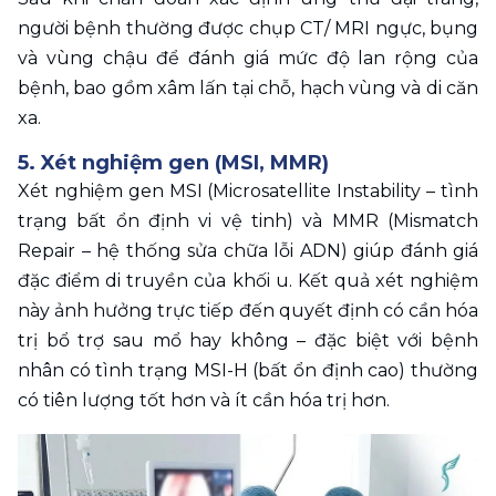
người bệnh thường được chụp CT/ MRI ngực, bụng 
và vùng chậu để đánh giá mức độ lan rộng của 
bệnh, bao gồm xâm lấn tại chỗ, hạch vùng và di căn 
xa.
5. Xét nghiệm gen (MSI, MMR)
Xét nghiệm gen MSI (Microsatellite Instability – tình 
trạng bất ổn định vi vệ tinh) và MMR (Mismatch 
Repair – hệ thống sửa chữa lỗi ADN) giúp đánh giá 
đặc điểm di truyền của khối u. Kết quả xét nghiệm 
này ảnh hưởng trực tiếp đến quyết định có cần hóa 
trị bổ trợ sau mổ hay không – đặc biệt với bệnh 
nhân có tình trạng MSI-H (bất ổn định cao) thường 
có tiên lượng tốt hơn và ít cần hóa trị hơn.