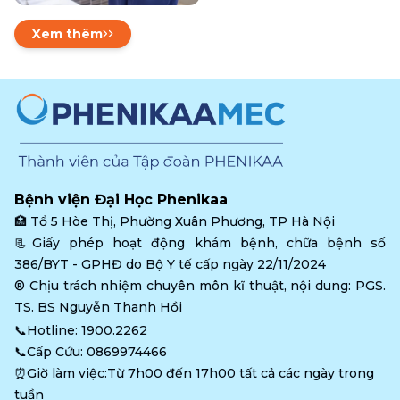
Xem thêm
Bệnh viện Đại Học Phenikaa
🏥 
Tổ 5 Hòe Thị, Phường Xuân Phương, TP Hà Nội
📃Giấy phép hoạt động khám bệnh, chữa bệnh số 
386/BYT - GPHĐ do Bộ Y tế cấp ngày 22/11/2024
®️ Chịu trách nhiệm chuyên môn kĩ thuật, nội dung: PGS. 
TS. BS Nguyễn Thanh Hồi
📞Hotline: 
1900.2262
📞Cấp Cứu: 
0869974466
⏰Giờ làm việc:Từ 7h00 đến 17h00 tất cả các ngày trong 
tuần