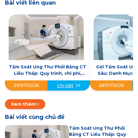
Bài viết liên quan
Tầm Soát Ung Thư Phổi Bằng CT
Gói Tầm Soát Un
Liều Thấp: Quy trình, chi phí,
Sâu: Danh Mục Kh
những lưu ý khi thực hiện
Địa Chỉ U
29/07/2026
28/07/2026
Chi tiết
Xem thêm
Bài viết cùng chủ đề
Tầm Soát Ung Thư Phổi
Bằng CT Liều Thấp: Quy