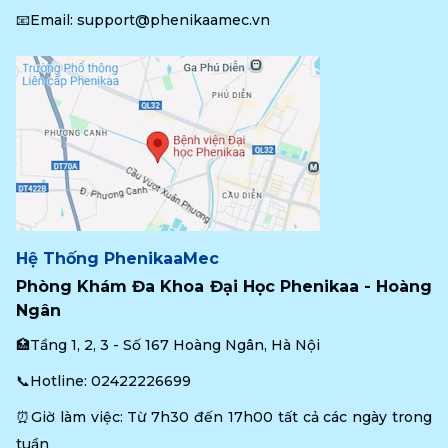
📧Email: 
support@phenikaamec.vn
Hệ Thống PhenikaaMec
Phòng Khám Đa Khoa Đại Học Phenikaa - Hoàng 
Ngân
🏥Tầng 1, 2, 3 - Số 167 Hoàng Ngân, Hà Nội
📞Hotline: 
02422226699
⏰Giờ làm việc: Từ 7h30 đến 17h00 tất cả các ngày trong 
tuần