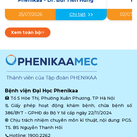
Phenikaa - Dr. Bùi Tiến Hùng
K
25/07/2026
Chi tiết
02/07/2
Xem toàn bộ
Bệnh viện Đại Học Phenikaa
🏥 
Tổ 5 Hòe Thị, Phường Xuân Phương, TP Hà Nội
📃Giấy phép hoạt động khám bệnh, chữa bệnh số 
386/BYT - GPHĐ do Bộ Y tế cấp ngày 22/11/2024
®️ Chịu trách nhiệm chuyên môn kĩ thuật, nội dung: PGS. 
TS. BS Nguyễn Thanh Hồi
📞Hotline: 
1900.2262