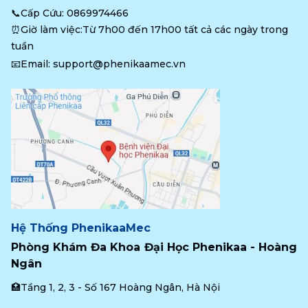
📞Cấp Cứu: 
0869974466
⏰Giờ làm việc:Từ 7h00 đến 17h00 tất cả các ngày trong 
tuần
📧Email: 
support@phenikaamec.vn
Hệ Thống PhenikaaMec
Phòng Khám Đa Khoa Đại Học Phenikaa - Hoàng 
Ngân
🏥Tầng 1, 2, 3 - Số 167 Hoàng Ngân, Hà Nội