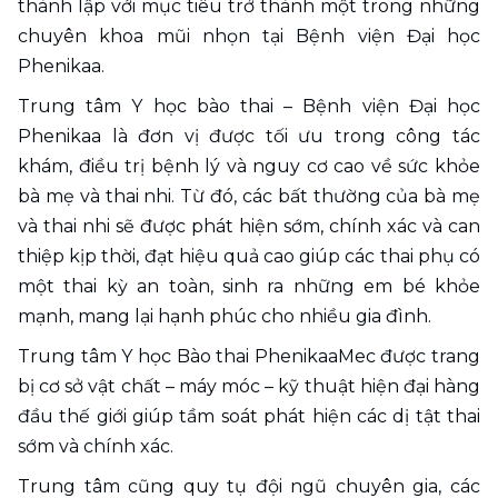
thành lập với mục tiêu trở thành một trong những 
chuyên khoa mũi nhọn tại Bệnh viện Đại học 
Phenikaa. 
Trung tâm Y học bào thai – Bệnh viện Đại học 
Phenikaa là đơn vị được tối ưu trong công tác 
khám, điều trị bệnh lý và nguy cơ cao về sức khỏe 
bà mẹ và thai nhi. Từ đó, các bất thường của bà mẹ 
và thai nhi sẽ được phát hiện sớm, chính xác và can 
thiệp kịp thời, đạt hiệu quả cao giúp các thai phụ có 
một thai kỳ an toàn, sinh ra những em bé khỏe 
mạnh, mang lại hạnh phúc cho nhiều gia đình. 
Trung tâm Y học Bào thai PhenikaaMec được trang 
bị cơ sở vật chất – máy móc – kỹ thuật hiện đại hàng 
đầu thế giới giúp tầm soát phát hiện các dị tật thai 
sớm và chính xác.
Trung tâm cũng quy tụ đội ngũ chuyên gia, các 