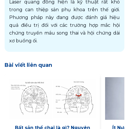
Laser quang đông hiện là kỹ thuật rất khó 
trong can thiệp sản phụ khoa trên thế giới. 
Phương pháp này đang được đánh giá hiệu 
quả điều trị đối với các trường hợp mắc hội 
chứng truyền máu song thai và hội chứng dải 
xơ buồng ối.
Bài viết liên quan
Bất sản thể chai là gì? Nguyên
Ít Nướ